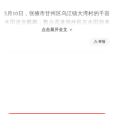
5月10日，张掖市甘州区乌江镇大湾村的千亩
水田波光粼粼，数台高速插秧机在水田间来
点击展开全文
回穿梭，吐出嫩绿的秧苗，宛如为大地织就
翠绿锦缎。农机手熟练操控机械，一行行秧
举报
苗整齐排列，在水面上延伸出希望的脉络。
近年来，乌江镇深耕“藏粮于地、藏粮于技”
战略，通过高标准农田建设、优质稻种推
广、水利设施升级等“组合拳”，持续筑牢粮
食安全根基。当地引进智能育秧系统，培育
出根系发达、苗壮均匀的秧苗，并大规模推
广机械化插秧技术，大幅提升种植效率。