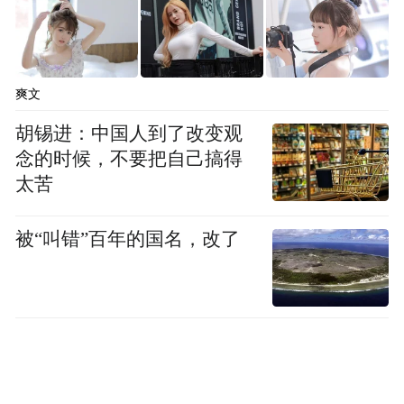
（新甘肃）
“特别声明：以上作品内容(包括在内的视频、图片或音
频)为凤凰网旗下自媒体平台“大风号”用户上传并发
爽文
布，本平台仅提供信息存储空间服务。
Notice: The content above (including the videos,
胡锡进：中国人到了改变观
pictures and audios if any) is uploaded and posted
念的时候，不要把自己搞得
by the user of Dafeng Hao, which is a social media
太苦
platform and merely provides information storage
space services.”
被“叫错”百年的国名，改了