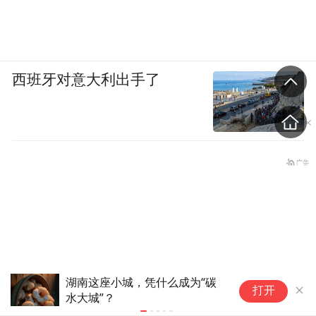
西班牙对意大利出手了
一周看天下丨旅美大熊猫“宝力”
科画｜天气
打开
迎来5岁生日