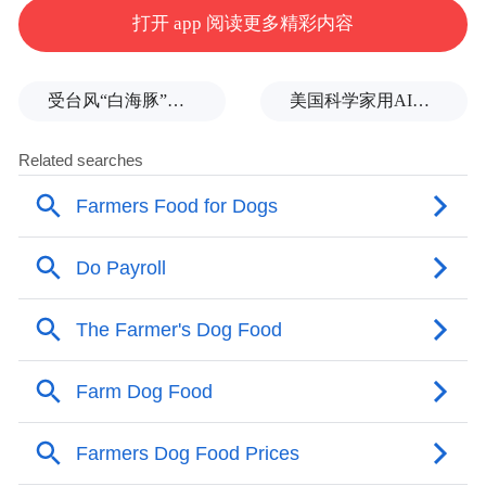
打开 app 阅读更多精彩内容
当前正值水稻插秧黄金期，全镇2000多亩高
标准稻田全面进入插秧季。伴随着农机轰鸣
声，智能插秧机以日均50亩的速度推进作
受台风“白海豚”影响，福建沿海40条航线停航
美国科学家用AI设计出新病毒
业，比传统人工效率提升近20倍。标准化种
植、科学化管理的“双轮驱动”，为秋粮丰收
铺就坚实道路，也为乡村振兴注入强劲动
能。