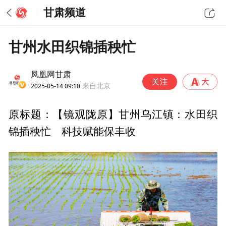
甘肃频道
甘州水田织锦插秧忙
凤凰网甘肃
2025-05-14 09:10
来自北京
原标题：【镜观陇原】甘州乌江镇：水田织
锦插秧忙 科技赋能保丰收