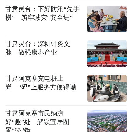
甘肃灵台：下好防汛“先手
棋” 筑牢减灾“安全堤”
甘肃灵台：深耕针灸文
脉 做强康养产业
甘肃阿克塞充电桩上
岗 “码”上服务方便得嘞
甘肃阿克塞市民纳凉
好“趣”处 解锁宜居图
景“绿”镜