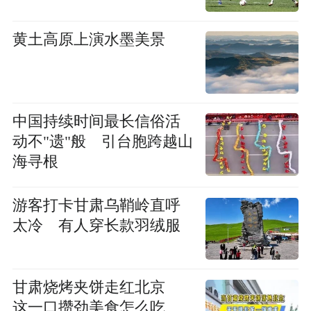
黄土高原上演水墨美景
中国持续时间最长信俗活
动不"遗"般 引台胞跨越山
海寻根
游客打卡甘肃乌鞘岭直呼
太冷 有人穿长款羽绒服
甘肃烧烤夹饼走红北京
这一口攒劲美食怎么吃