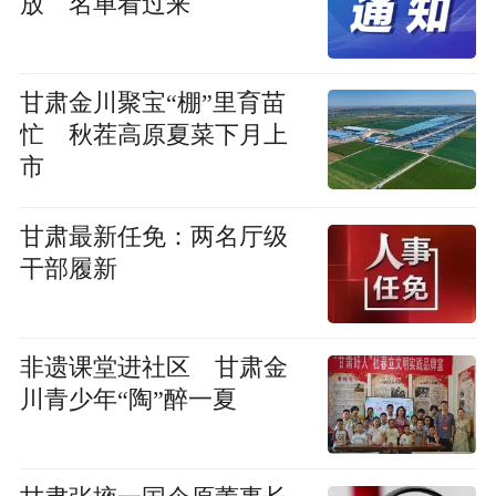
放 名单看过来
甘肃金川聚宝“棚”里育苗
忙 秋茬高原夏菜下月上
市
甘肃最新任免：两名厅级
干部履新
非遗课堂进社区 甘肃金
川青少年“陶”醉一夏