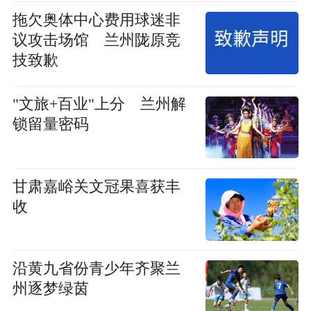
拖欠奥体中心费用球迷非
议攻击场馆 兰州陇原竞
技致歉
"文旅+百业"上分 兰州解
锁留量密码
甘肃嘉峪关文冠果喜获丰
收
沿黄九省份青少年齐聚兰
州逐梦绿茵