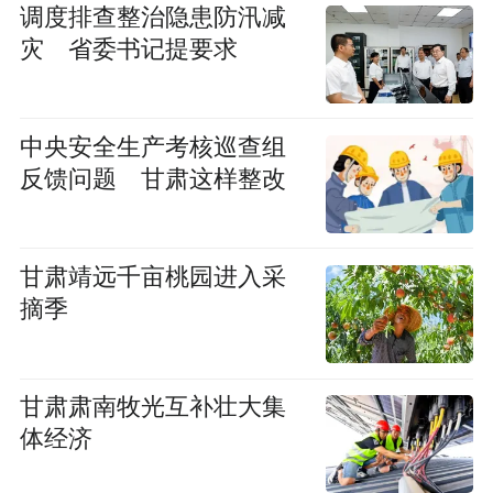
调度排查整治隐患防汛减
灾 省委书记提要求
中央安全生产考核巡查组
反馈问题 甘肃这样整改
甘肃靖远千亩桃园进入采
摘季
甘肃肃南牧光互补壮大集
体经济