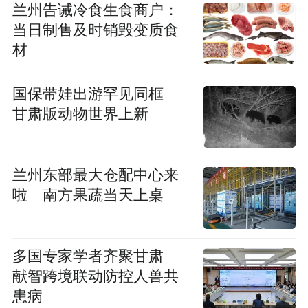
兰州告诫冷食生食商户：
当日制售及时销毁变质食
材
国保带娃出游罕见同框
甘肃版动物世界上新
兰州东部最大仓配中心来
啦 南方果蔬当天上桌
多国专家学者齐聚甘肃
献智跨境联动防控人兽共
患病