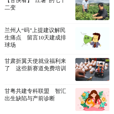
【甘快看】“庄薯”的七十
二变
兰州人“码”上提建议解民
生痛点 留言10天建成排
球场
甘肃折翼天使就业福利来
了 这些新赛道免费培训
甘粤共建专科联盟 智汇
出生缺陷与产前诊断