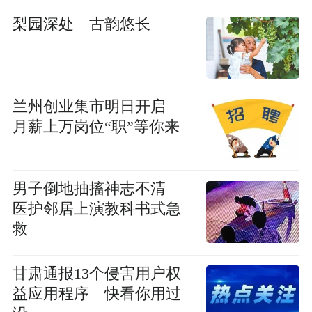
梨园深处 古韵悠长
兰州创业集市明日开启
月薪上万岗位“职”等你来
男子倒地抽搐神志不清
医护邻居上演教科书式急
救
甘肃通报13个侵害用户权
益应用程序 快看你用过