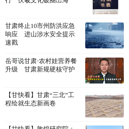
行 伏羲文化破圈出海
甘肃终止10市州防洪应急
响应 进山涉水安全提示
速戳
岳哥说甘肃·农村娃营养餐
升级 甘肃新规硬核守护
【甘快看】甘肃“三北”工
程绘就生态新画卷
【甘快看】敦煌研究院：