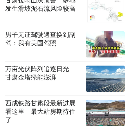
甘肃拉响山洪预警 多地
发生滑坡泥石流风险较高
男子无证驾驶遇查换到副
驾：我有美国驾照
万亩光伏阵列追逐日光
甘肃金塔绿能澎湃
西成铁路甘肃段最新进展
看这里 最大站房期待住
了