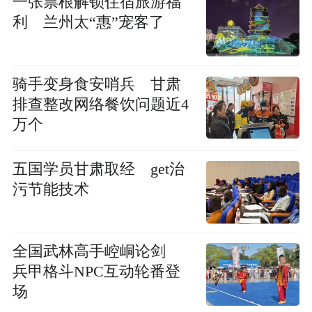
一张票根解锁住宿旅游福
利 兰州太“惠”宠客了
骑手变身食安哨兵 甘肃
排查整改网络餐饮问题近4
万个
五国学员甘肃取经 get治
污节能技术
全国武林高手崆峒论剑
兵甲格斗NPC互动轮番登
场