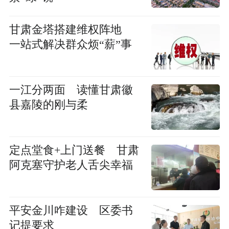
甘肃金塔搭建维权阵地
一站式解决群众烦“薪”事
一江分两面 读懂甘肃徽
县嘉陵的刚与柔
定点堂食+上门送餐 甘肃
阿克塞守护老人舌尖幸福
平安金川咋建设 区委书
记提要求