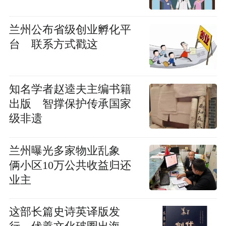
兰州公布省级创业孵化平
台 联系方式戳这
知名学者赵逵夫主编书籍
出版 智撑保护传承国家
级非遗
兰州曝光多家物业乱象
俩小区10万公共收益归还
业主
这部长篇史诗英译版发