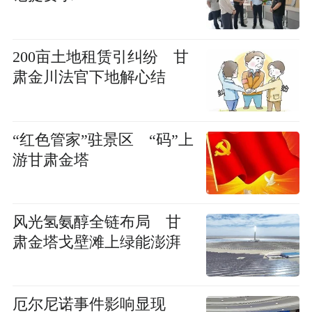
200亩土地租赁引纠纷 甘
肃金川法官下地解心结
“红色管家”驻景区 “码”上
游甘肃金塔
风光氢氨醇全链布局 甘
肃金塔戈壁滩上绿能澎湃
厄尔尼诺事件影响显现