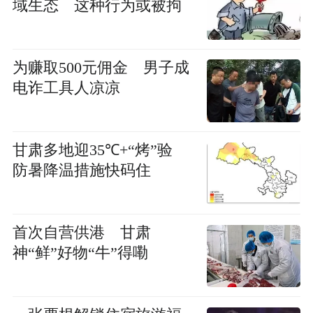
域生态 这种行为或被拘
为赚取500元佣金 男子成
电诈工具人凉凉
甘肃多地迎35℃+“烤”验
防暑降温措施快码住
首次自营供港 甘肃
神“鲜”好物“牛”得嘞