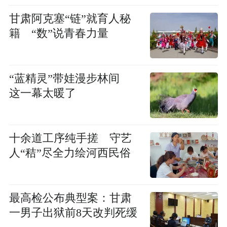
甘肃阿克塞“链”就育人秘
籍 “数”说青春力量
“蓝精灵”带娃漫步林间
这一幕太暖了
十余道工序纯手搓 守艺
人“秸”尽全力绘河西民俗
最高检公布典型案：甘肃
一男子出狱前8天改判死缓