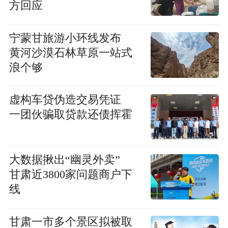
方回应
宁蒙甘旅游小环线发布
黄河沙漠石林草原一站式
浪个够
虚构车贷伪造交易凭证
一团伙骗取贷款还债挥霍
大数据揪出“幽灵外卖”
甘肃近3800家问题商户下
线
甘肃一市多个景区拟被取