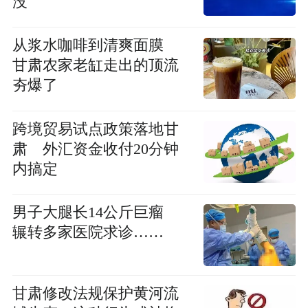
没
从浆水咖啡到清爽面膜
甘肃农家老缸走出的顶流
夯爆了
跨境贸易试点政策落地甘
肃 外汇资金收付20分钟
内搞定
男子大腿长14公斤巨瘤
辗转多家医院求诊……
甘肃修改法规保护黄河流