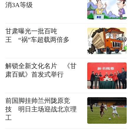
消3A等级
甘肃曝光一批百吨
王 “祸”车超载两倍多
解锁全新文化名片 《甘
肃百赋》首发式举行
前国脚挂帅兰州陇原竞
技 明日主场迎战北京理
工