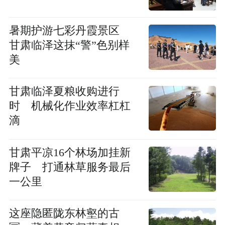
暑期护游七彩丹霞景区
甘肃临泽这抹“警”色别样
美
甘肃临泽夏粮收购进行
时 机械化作业效率杠杠
滴
甘肃平凉16个林场加挂新
牌子 打通林草服务最后
一公里
这座隐匿陇东林壑的古