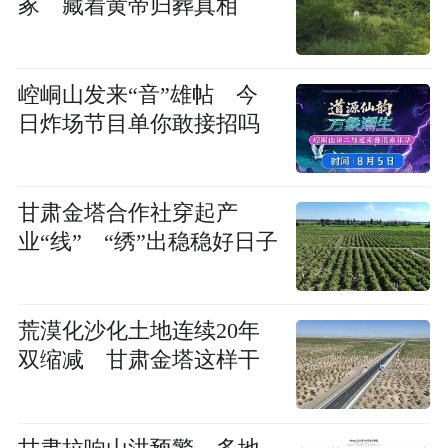
冢 藏着黄帝归葬真相
崆峒山发来“音”雄帖 今
日炸场节目单你敢接招吗
甘肃金塔合作社穿起产
业“线” “绣”出稳稳好日子
荒漠化沙化土地连续20年
双缩减 甘肃金塔这样干