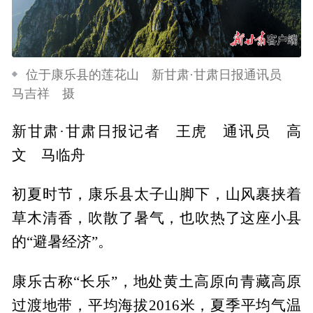
位于康乐县的莲花山 新甘肃·甘肃日报通讯员
马吉祥 摄
新甘肃·甘肃日报记者 王虎 通讯员 高
文 马临舟
初夏时节，康乐县太子山脚下，山风裹挟着
草木清香，吹散了暑气，也吹热了这座小县
的“避暑经济”。
康乐古称“长乐”，地处黄土高原向青藏高原
过渡地带，平均海拔2016米，夏季平均气温