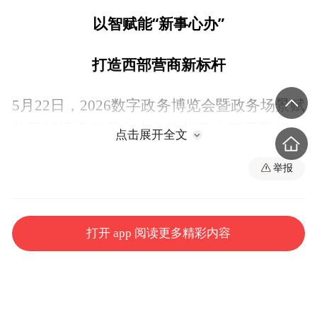
以智赋能“新事心办”
打造西部营商新标杆
5月22日，2026数字政务博览会暨政务场景赋
能区域经济发展大会在杭州萧山隆重举行。
点击展开全文
本届大会以“数智政务场景・激活经济动能・
举报
优化发展生态・提升企服效能”为主题，汇聚
多地政务系统领导、行业专家、地方代表，
集中展示数字政务创新成果，深入研讨数字
打开 app 阅读更多精彩内容
化赋能营商环境、产业转型、基层治理的创
新路径。