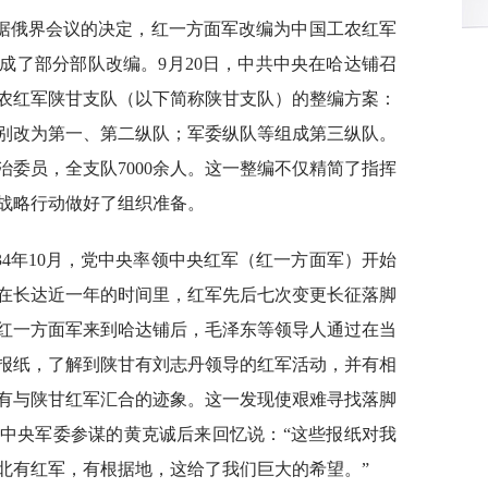
据俄界会议的决定，红一方面军改编为中国工农红军
成了部分部队改编。9月20日，中共中央在哈达铺召
农红军陕甘支队（以下简称陕甘支队）的整编方案：
别改为第一、第二纵队；军委纵队等组成第三纵队。
委员，全支队7000余人。这一整编不仅精简了指挥
战略行动做好了组织准备。
34年10月，党中央率领中央红军（红一方面军）开始
在长达近一年的时间里，红军先后七次变更长征落脚
红一方面军来到哈达铺后，毛泽东等领导人通过在当
报纸，了解到陕甘有刘志丹领导的红军活动，并有相
有与陕甘红军汇合的迹象。这一发现使艰难寻找落脚
中央军委参谋的黄克诚后来回忆说：“这些报纸对我
北有红军，有根据地，这给了我们巨大的希望。”