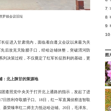
7
8
榜罗镇会议旧址
9
10
面军长征进入甘肃境内，面临着自遵义会议以来最为关
军先后攻克天险腊子口，经哈达铺休整，突破渭河防
图
系列决策过程，不仅奠定了红军长征胜利的基础，更
铺：北上陕甘的策源地
师第四团遵照党中央关于打开北上通路的指示，发起了进
7日胜利夺取腊子口。18日，红一军直属侦察连智取
、聂荣臻率红二师主力抵达哈达铺。20日，毛泽东、