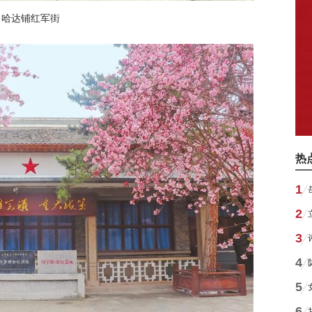
哈达铺红军街
热
1
2
3
4
5
6