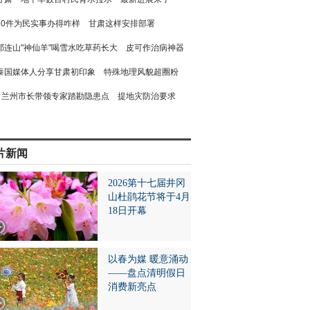
10件为民实事办得咋样 甘肃这样安排部署
祁连山"神仙羊"喝雪水吃草药长大 皮可作治病神器
泰国媒体人分享甘肃初印象 特殊地理风貌超圈粉
兰州市长带领专家踏勘隐患点 提地灾防治要求
片新闻
2026第十七届井冈
山杜鹃花节将于4月
18日开幕
以春为媒 暖意涌动
——盘点清明假日
消费新亮点