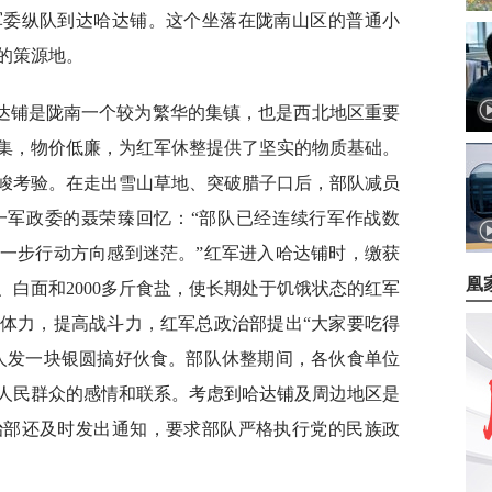
军委纵队到达哈达铺。这个坐落在陇南山区的普通小
的策源地。
达铺是陇南一个较为繁华的集镇，也是西北地区重要
集，物价低廉，为红军休整提供了坚实的物质基础。
峻考验。在走出雪山草地、突破腊子口后，部队减员
一军政委的聂荣臻回忆：“部队已经连续行军作战数
一步行动方向感到迷茫。”红军进入哈达铺时，缴获
凰
白面和2000多斤食盐，使长期处于饥饿状态的红军
体力，提高战斗力，红军总政治部提出“大家要吃得
人发一块银圆搞好伙食。部队休整期间，各伙食单位
人民群众的感情和联系。考虑到哈达铺及周边地区是
治部还及时发出通知，要求部队严格执行党的民族政