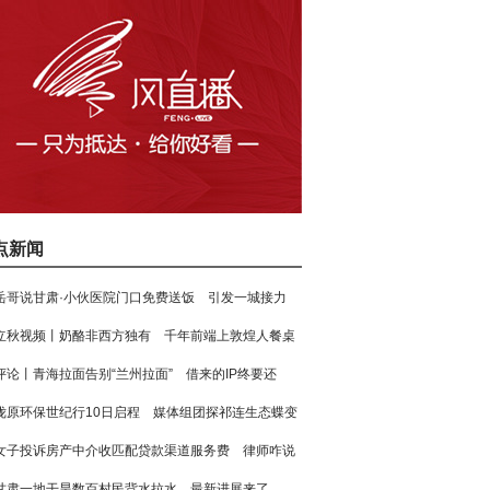
点新闻
岳哥说甘肃·小伙医院门口免费送饭 引发一城接力
立秋视频丨奶酪非西方独有 千年前端上敦煌人餐桌
评论丨青海拉面告别“兰州拉面” 借来的IP终要还
陇原环保世纪行10日启程 媒体组团探祁连生态蝶变
女子投诉房产中介收匹配贷款渠道服务费 律师咋说
甘肃一地干旱数百村民背水拉水 最新进展来了