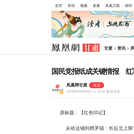
首页
资讯
视频
直播
凤凰卫视
财经
甘肃
>
资讯
>
国民党报纸成关键情报 红
凤凰网甘肃
2026年03月04日 11:56:05
来自北京
原标题：【红色印记】
从哈达铺到榜罗镇：长征北上陕