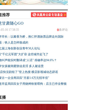
道推荐
意甘肃随心GO
0
-05-16 17:58:35
条评论
怀市长：以酱香为桥，推仁怀酒旅票品牌走向国际
题：铁人是怎样炼成的
七届上海创新创业青年50人论坛
股“千亿元军团”大扩容 这些城市起飞了
物叫声能实时翻译成“人话” 准确率达94.6%？
3岁女孩被闺蜜胁迫卖淫 多人被追责
横店快没剧组了”登上热搜 横店影视城动态辟谣
蒙古一企业再回应“月薪1.6万元招羊倌”
连市监局回应女子用烧烤铁签喂狗：店主已停业整顿
直播