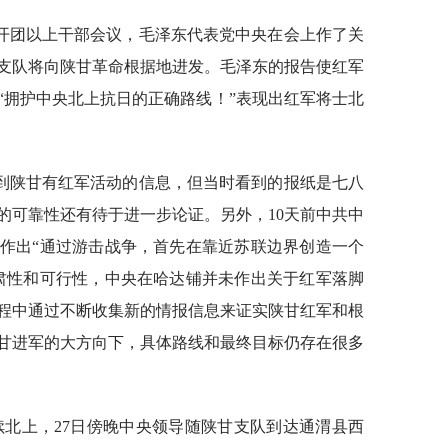
召开团以上干部会议，毛泽东代表党中央在会上作了关
支队将向陕甘革命根据地进发。毛泽东的报告使红军
“拥护中央北上抗日的正确路线！”表现出红军将士北
到陕甘有红军活动的信息，但当时看到的报纸是七八
的可靠性还有待于进一步论证。另外，10天前中共中
作出“通过游击战争，首先在靠近苏联边界创造一个
肃性和可行性，中央在哈达铺并未作出关于红军落脚
程中通过不断收集新的情报信息来证实陕甘红军和根
甘进军的大方向下，具体路线和最终目标仍存在很多
续北上，27日傍晚中央领导随陕甘支队到达通渭县西