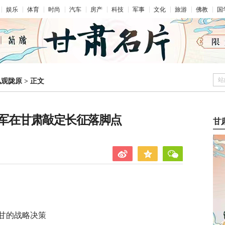
娱乐
体育
时尚
汽车
房产
科技
军事
文化
旅游
佛教
国
站
凤观陇原
>
正文
军在甘肃敲定长征落脚点
甘
甘的战略决策