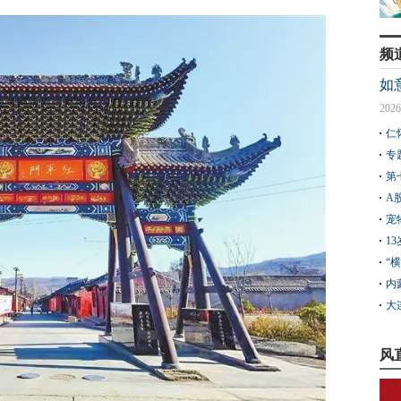
频
如
2026
仁
专
第
A
宠
1
“
内
大
风