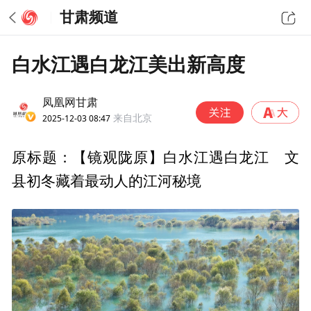
甘肃频道
白水江遇白龙江美出新高度
凤凰网甘肃
2025-12-03 08:47
来自北京
原标题：【镜观陇原】白水江遇白龙江 文
县初冬藏着最动人的江河秘境