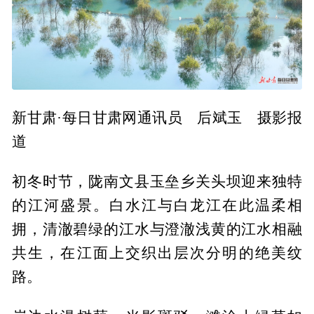
新甘肃·每日甘肃网通讯员 后斌玉 摄影报
道
初冬时节，陇南文县玉垒乡关头坝迎来独特
的江河盛景。白水江与白龙江在此温柔相
拥，清澈碧绿的江水与澄澈浅黄的江水相融
共生，在江面上交织出层次分明的绝美纹
路。