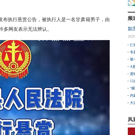
频
院发布执行悬赏公告，被执行人是一名甘肃籍男子，由
如
许多网友表示无法辨认。
2026
仁
专
第
A
宠
1
“
内
大
风