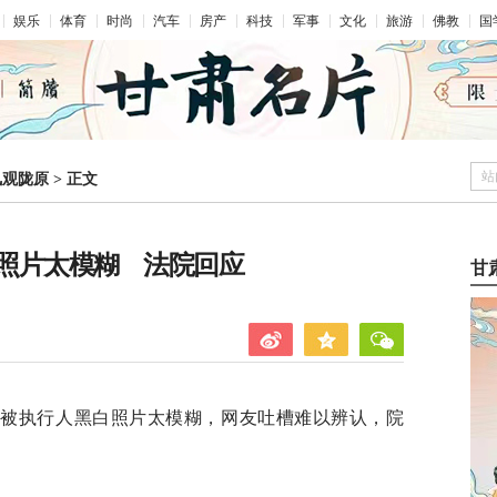
娱乐
体育
时尚
汽车
房产
科技
军事
文化
旅游
佛教
国
站
凤观陇原
>
正文
照片太模糊 法院回应
甘
，被执行人黑白照片太模糊，网友吐槽难以辨认，院