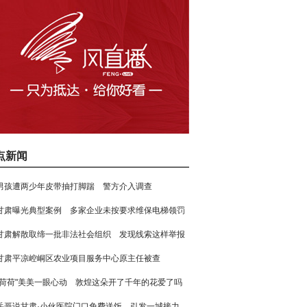
点新闻
男孩遭两少年皮带抽打脚踹 警方介入调查
甘肃曝光典型案例 多家企业未按要求维保电梯领罚
甘肃解散取缔一批非法社会组织 发现线索这样举报
甘肃平凉崆峒区农业项目服务中心原主任被查
"荷荷"美美一眼心动 敦煌这朵开了千年的花爱了吗
岳哥说甘肃·小伙医院门口免费送饭 引发一城接力