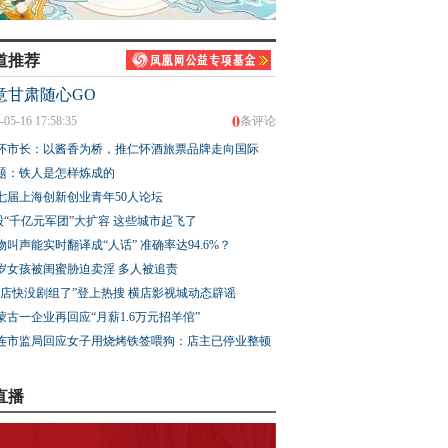
道推荐
意甘肃随心GO
0
-05-16 17:58:35
条评论
怀市长：以酱香为桥，推仁怀酒旅票品牌走向国际
题：铁人是怎样炼成的
七届上海创新创业青年50人论坛
股“千亿元军团”大扩容 这些城市起飞了
物叫声能实时翻译成“人话” 准确率达94.6%？
3岁女孩被闺蜜胁迫卖淫 多人被追责
横店快没剧组了”登上热搜 横店影视城动态辟谣
蒙古一企业再回应“月薪1.6万元招羊倌”
连市监局回应女子用烧烤铁签喂狗：店主已停业整顿
直播