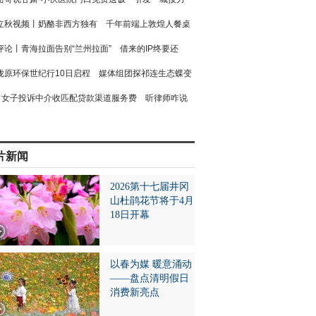
立秋视频丨奶酪非西方独有 千年前端上敦煌人餐桌
评论丨青海拉面告别“兰州拉面” 借来的IP终要还
陇原环保世纪行10日启程 媒体组团探祁连生态蝶变
女子投诉中介收匹配贷款渠道服务费 听律师咋说
片新闻
2026第十七届井冈
山杜鹃花节将于4月
18日开幕
以春为媒 暖意涌动
——盘点清明假日
消费新亮点