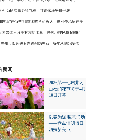
10件为民实事办得咋样 甘肃这样安排部署
祁连山"神仙羊"喝雪水吃草药长大 皮可作治病神器
泰国媒体人分享甘肃初印象 特殊地理风貌超圈粉
兰州市长带领专家踏勘隐患点 提地灾防治要求
片新闻
2026第十七届井冈
山杜鹃花节将于4月
18日开幕
以春为媒 暖意涌动
——盘点清明假日
消费新亮点