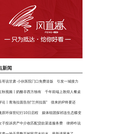
点新闻
岳哥说甘肃·小伙医院门口免费送饭 引发一城接力
立秋视频丨奶酪非西方独有 千年前端上敦煌人餐桌
评论丨青海拉面告别“兰州拉面” 借来的IP终要还
陇原环保世纪行10日启程 媒体组团探祁连生态蝶变
女子投诉房产中介收匹配贷款渠道服务费 律师咋说
甘肃一地干旱数百村民背水拉水 最新进展来了