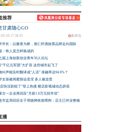
道推荐
意甘肃随心GO
0
-05-16 17:58:35
条评论
怀市长：以酱香为桥，推仁怀酒旅票品牌走向国际
题：铁人是怎样炼成的
七届上海创新创业青年50人论坛
股“千亿元军团”大扩容 这些城市起飞了
物叫声能实时翻译成“人话” 准确率达94.6%？
3岁女孩被闺蜜胁迫卖淫 多人被追责
横店快没剧组了”登上热搜 横店影视城动态辟谣
蒙古一企业再回应“月薪1.6万元招羊倌”
连市监局回应女子用烧烤铁签喂狗：店主已停业整顿
直播