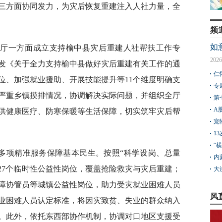
三方面协同发力，为灾后恢复重建注入人社力量，全
频
如
社厅一方面成立支持榆中县灾后重建人社帮扶工作专
2026
发《关于全力支持榆中县做好灾后重建有关工作的通
仁
位、加强就业援助、开展技能提升等11个维度明确支
专
严重乡镇摸排情况，协调解决实际问题，并组织全厅
第
A
提供健康医疗、防寒保暖等生活保障，切实筑牢灾后帮
宠
1
“
出多项精准服务保障基本民生。按照“科学设岗、总量
内
27个临时性公益性岗位，覆盖抢险救灾与灾后重建；
大
障协管员等城镇公益性岗位，助力受灾就业困难人员
风
业困难人员认定标准，将因灾致贫、失业的群众纳入
。此外，依托东西部协作机制，协调对口地区支援受