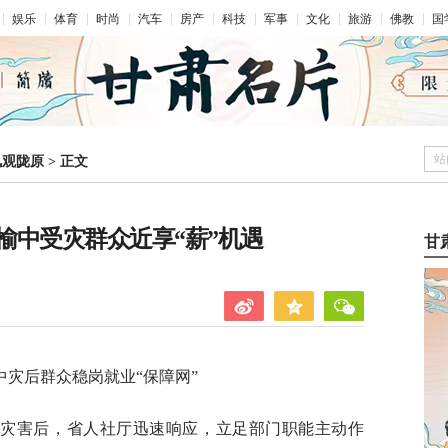
娱乐
体育
时尚
汽车
房产
科技
军事
文化
旅游
佛教
国
站
凤观陇原
>
正文
榆中受灾群众近享“薪”机遇
甘
灾后群众稳岗就业“保障网”
洪灾害后，省人社厅迅速响应，立足部门职能主动作