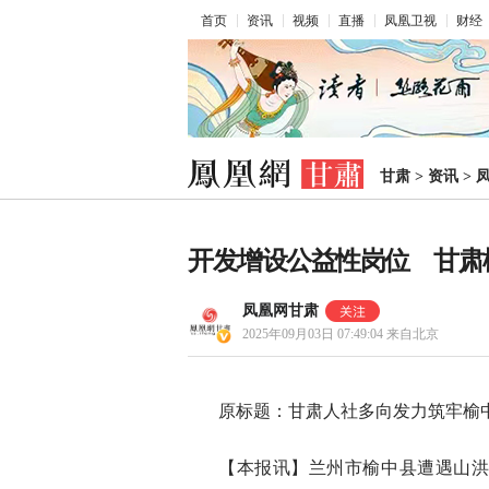
首页
资讯
视频
直播
凤凰卫视
财经
甘肃
>
资讯
>
开发增设公益性岗位 甘肃
凤凰网甘肃
2025年09月03日 07:49:04
来自北京
原标题：甘肃人社多向发力筑牢榆中
【本报讯】兰州市榆中县遭遇山