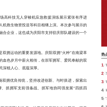
一场高科技无人穿梭机应急救援演练展示紧张有序进
人机救生物资投送等科目相继上演。本次参与展示的
融合企业，这也成为庆阳市支持驻庆部队建设的一个
是双拥运动的重要发源地。庆阳双拥“火种”在南梁革
热
的血色岁月中薪火相传，在崇军拥军、爱民奉献的双
1
民深植人心、底蕴深厚。
2
扬双拥优良传统，坚持改进创新、与时俱进，探索出
3
牌、抓拥军支前强备战、抓军地协同强发展“四抓四
4
。
5
6