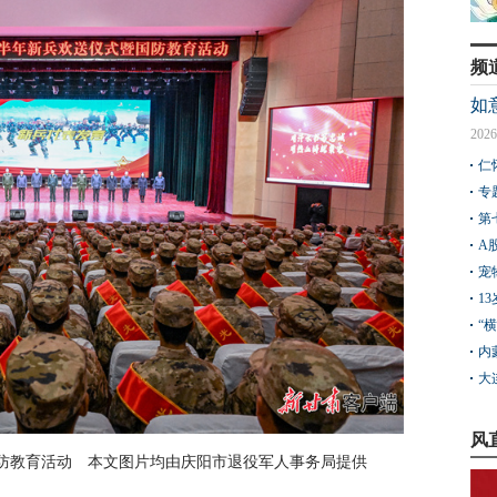
频
如
2026
仁
专
第
A
宠
1
“
内
大
风
国防教育活动 本文图片均由庆阳市退役军人事务局提供