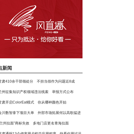
点新闻
甘肃410余干部领处分 不担当假作为问题近8成
兰州征集知识产权领域违法线索 举报方式公布
甘肃开启ColorEat模式 你从哪种颜色开始
金川数智拿下项目大单 外部市场拓展何以高歌猛进
“兰州拉面”商标失效 多地门店更名青海拉面
甘肃通报13个侵害用户权益应用程序 快看你用过没