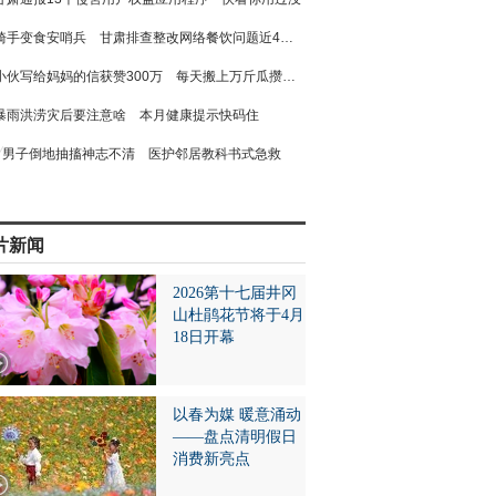
骑手变食安哨兵 甘肃排查整改网络餐饮问题近4万个
小伙写给妈妈的信获赞300万 每天搬上万斤瓜攒学费
暴雨洪涝灾后要注意啥 本月健康提示快码住
男子倒地抽搐神志不清 医护邻居教科书式急救
片新闻
2026第十七届井冈
山杜鹃花节将于4月
18日开幕
以春为媒 暖意涌动
——盘点清明假日
消费新亮点