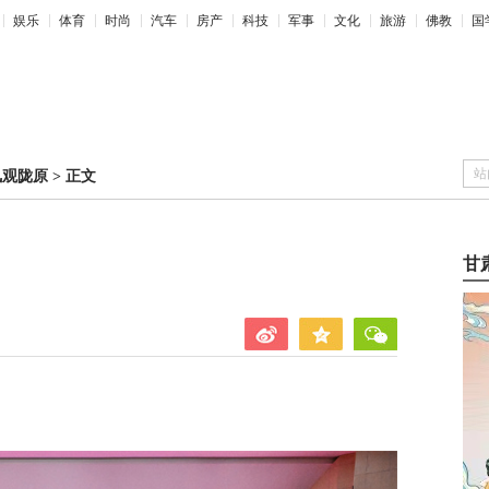
娱乐
体育
时尚
汽车
房产
科技
军事
文化
旅游
佛教
国
站
凤观陇原
>
正文
甘