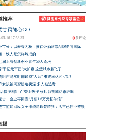
道推荐
意甘肃随心GO
0
-05-16 17:58:35
条评论
怀市长：以酱香为桥，推仁怀酒旅票品牌走向国际
题：铁人是怎样炼成的
七届上海创新创业青年50人论坛
股“千亿元军团”大扩容 这些城市起飞了
物叫声能实时翻译成“人话” 准确率达94.6%？
3岁女孩被闺蜜胁迫卖淫 多人被追责
横店快没剧组了”登上热搜 横店影视城动态辟谣
蒙古一企业再回应“月薪1.6万元招羊倌”
连市监局回应女子用烧烤铁签喂狗：店主已停业整顿
直播