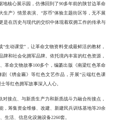
据地核心展示园，仿佛回到了90多年前的陕甘边革命
大生产》情景表演、“苏币”体验主题街区等，无不展
更是在历史与现代的交织中体现着双拥工作的传承与
成“生动课堂”，让革命文物资料变成最鲜活的教材，
品牌和社会化拥军品牌。依托境内丰富的红色资源，
、革命文物故事100多个，编纂出版《南梁红色革命
舞剧《绣金匾》等红色文艺作品，开展“云端红色课
烈士等红色拥军故事深入人心。
轨对接点、与新质生产力和新质战斗力融合衔接点，
能，筹集资金维修、改建、新建民兵训练基地等20余
公、生活、信息化设施设备2260套。