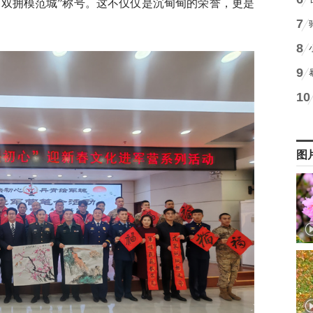
国双拥模范城”称号。这不仅仅是沉甸甸的荣誉，更是
7
8
9
10
图