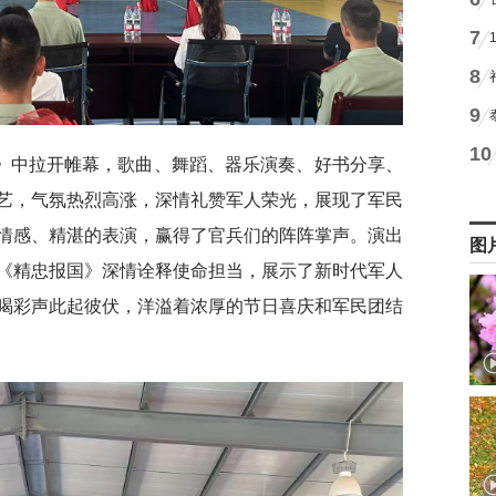
7
8
9
10
》中拉开帷幕，歌曲、舞蹈、器乐演奏、好书分享、
艺，气氛热烈高涨，深情礼赞军人荣光，展现了军民
情感、精湛的表演，赢得了官兵们的阵阵掌声。演出
图
《精忠报国》深情诠释使命担当，展示了新时代军人
喝彩声此起彼伏，洋溢着浓厚的节日喜庆和军民团结