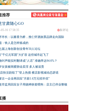
道推荐
意甘肃随心GO
0
-05-16 17:58:35
条评论
怀市长：以酱香为桥，推仁怀酒旅票品牌走向国际
题：铁人是怎样炼成的
七届上海创新创业青年50人论坛
股“千亿元军团”大扩容 这些城市起飞了
物叫声能实时翻译成“人话” 准确率达94.6%？
3岁女孩被闺蜜胁迫卖淫 多人被追责
横店快没剧组了”登上热搜 横店影视城动态辟谣
蒙古一企业再回应“月薪1.6万元招羊倌”
连市监局回应女子用烧烤铁签喂狗：店主已停业整顿
直播