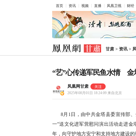
首页
资讯
视频
直播
凤凰卫视
财经
甘肃
>
资讯
>
“艺”心传递军民鱼水情 
凤凰网甘肃
2025年08月01日 18:24:09
来自北京
8月1日，由中共金塔县委宣传部、
一”送文化进军营慰问演出活动走进金
年，向守护地方安宁和支持地方建设的