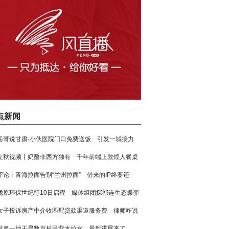
点新闻
岳哥说甘肃·小伙医院门口免费送饭 引发一城接力
立秋视频丨奶酪非西方独有 千年前端上敦煌人餐桌
评论丨青海拉面告别“兰州拉面” 借来的IP终要还
陇原环保世纪行10日启程 媒体组团探祁连生态蝶变
女子投诉房产中介收匹配贷款渠道服务费 律师咋说
甘肃一地干旱数百村民背水拉水 最新进展来了