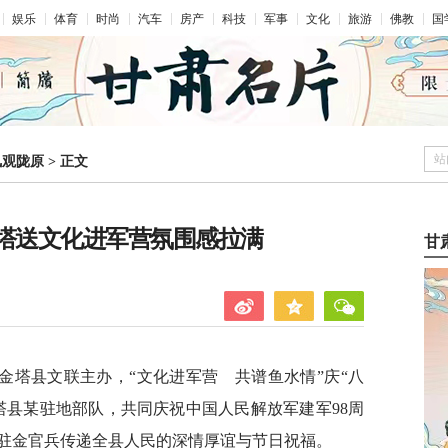
娱乐
体育
时尚
汽车
房产
科技
军事
文化
旅游
佛教
国
站
凤观陇原
>
正文
金塔送文化进军营氛围感拉满
甘
金塔县文联主办，“文化进军营 共谱鱼水情”庆“八
塔县某驻地部队，共同庆祝中国人民解放军建军98周
驻金官兵传递全县人民的深情厚谊与节日祝福。