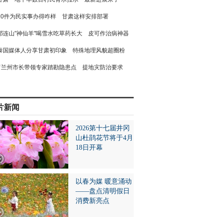
10件为民实事办得咋样 甘肃这样安排部署
祁连山"神仙羊"喝雪水吃草药长大 皮可作治病神器
泰国媒体人分享甘肃初印象 特殊地理风貌超圈粉
兰州市长带领专家踏勘隐患点 提地灾防治要求
片新闻
2026第十七届井冈
山杜鹃花节将于4月
18日开幕
以春为媒 暖意涌动
——盘点清明假日
消费新亮点