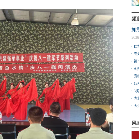
频
如
2026
仁
专
第
A
宠
1
“
内
大
风