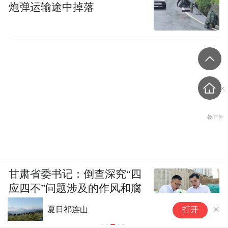
炮弹运输途中掉落
甘肃省委书记：倒查深究“四
应四不”问题涉及的作风和腐
败问题，依法依规依纪严肃
夏日祁连山
甘
打开
查处腐败案件，加大通报曝