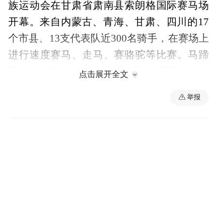
族运动会在甘肃省肃南县索朗格国际赛马场
开幕。来自内蒙古、青海、甘肃、四川的17
个市县、13支代表队近300名骑手，在赛场上
进行速度赛马、走马、赛骆驼等比赛。马蹄
飞扬，骑手矫健，引来观众阵阵喝彩。（刘
点击展开全文
欣瑜 宋昱静）
举报