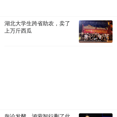
条，截至目前已打通23条。这些变化看似微
小，却实实在在提升了市民的幸福感、获得
感。
湖北大学生跨省助农，卖了
上万斤西瓜
民之所盼，政之所向。“断头路”的打通，不
仅破解了局部出行难题，更带来系统性效
益。一方面，区域路网“毛细血管”畅通，带
动城市主干道压力缓解，交通运行效率有效
提高；另一方面，道路建设与城中村改造、
城市更新同步推进，提升了市容风貌，带动
周边房产、商贸等经济发展。
“路通了以后，这月洗车生意比上月涨了三
成，外地车能占一半！”在雁滩片区的B650-
舆论发酵，鸿蒙智行删了此