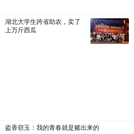
2024年至今，我市共计顺利完工7个城区交通
节点治堵疏解项目，覆盖城关区、七里河
湖北大学生跨省助农，卖了
区、安宁区、西固区和高新区，以修路治堵
上万斤西瓜
的实际行动彰显我市强省会行动的信心决
心。
民生为大，民生为要。一条条曾经的“断头
路”“肠梗阻”，如今正蜕变为畅通无阻、赢得
市民广泛赞誉的“民心路”。兰州市始终坚持
以人民为中心的发展思想，在畅行城市交通
的生动实践中“以路为媒”，架起了党和政府
与人民群众的“连心桥”；兰州正以“交通强省
会”的魄力，以铺就一条条民生幸福路的生动
盗香窃玉：我的青春就是赌出来的