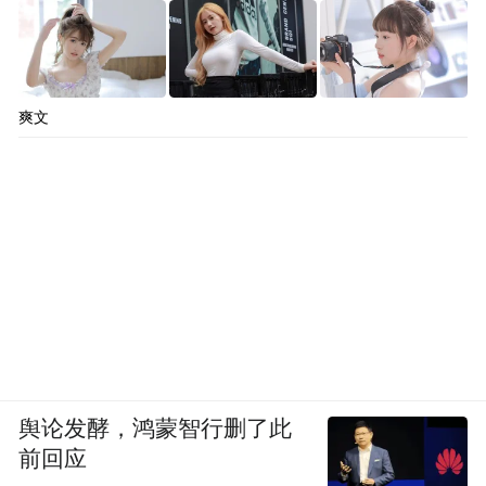
实践，用心用情用力持续保障和改善民生，
书写下可圈可点的民生答卷，托举起可感可
及的民生幸福。
爽文
拓展优势
路网效能正在加速释放
强省会行动以来，全省第一批国家综合货运
枢纽补链强链项目、第一个智慧云收费站金
城南“开口子”收费站、第一个车路协同交通
强国试点项目清傅公路、第一个引进央企按
照新机制实施的“三大高速新通道”中河海高
舆论发酵，鸿蒙智行删了此
速公路项目均在兰州落地实施。
前回应