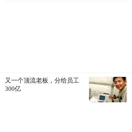
能品质的重要抓手。
“这条路没通之前，送孩子上学要绕一大圈。
现在路通了，直接从家门口过，又安全又快
捷，环境也整洁了！”家住华泰景园周女士的
感慨，道出了无数市民的心声，在七里河区
彭家坪片区，S207#、S208#规划道路及秀川
街道T098#路的正式通车，直接惠及华泰景
又一个顶流老板，分给员工
园安置小区、恒大名都小区等周边居民，不
300亿
仅解决了“最后一公里”出行难题，更串联起
彭家坪产业园、秀川商业区与主城路网，为
区域经济发展注入新活力。
类似的改变在我市多片区同步上演：拱星墩