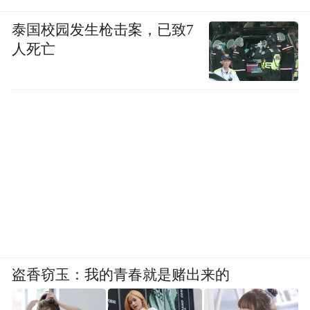
“目前，施工单位机械人员正在紧锣密鼓地投
泰国校园发生枪击案，已致7
入建设当中，桥梁、涵洞施工有序开展，按
人死亡
照项目进度计划于11月底完工。我们将和各
参建单位共同努力，力争10月建成通车。”据
榆中县公路服务中心副主任李璐介绍，该路
段建成通车后，不仅可分流目前榆中段的车
流，同时也可增加一条至定远和兰州的快速
路。时间方面，从榆中县城走G312国道至定
远将由目前的半小时缩短至15分钟，到兰州
则由目前的50分钟缩短至半小时左右。
截至目前，在建项目稳步推进，通车在即。
盗香窃玉：我的青春就是赌出来的
2025年，按照全市综合交通大会战工作部
署，兰州市拟通车外联项目共计9个（其中高