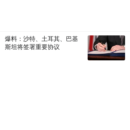
合交通大会战的外联项目之一，起点位于皋
兰县什川镇，途经榆中县青城镇，终点位于
白银市白银区水川镇，预计今年8月底达到交
工验收条件。
爆料：沙特、土耳其、巴基
斯坦将签署重要协议
X30榆中县城至定远公路项目作为今年市、
县两级为民兴办实事项目一直备受关注。该
项目建成后，可进一步加快榆中交通便捷
度，有效缓解G312线交通压力，提升沿线群
众出行效率、区域之间物资集散运输效率和
区域交通的整体水平，促进区域协同发展，
带动沿线经济增长，对促进榆中经济社会发
展具有重要意义。