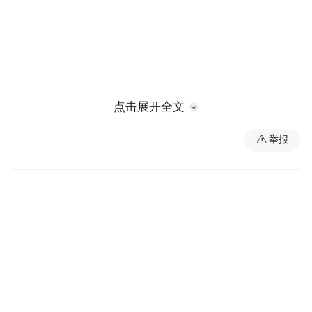
点击展开全文
G312清水驿至傅家窑公路青白石连接线项目
举报
采用路基宽度25.5米的双向四车道一级公路
标准建设，路线全长7.227公里。项目主线起
点位于兰州市榆中县桑园子，与G312线清傅
公路以枢纽立交相接，沿黄河北岸自东向西
布设，途经沙金坪、杨家湾、青石湾，终点
位于兰州市城关区青白石，顺接兰州北环
路，并将对既有青白石互通立交进行完善。