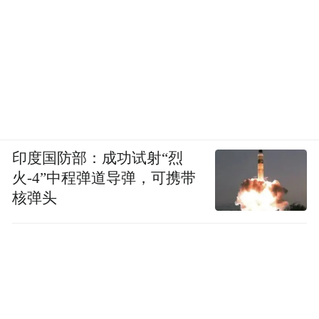
G312线傅家窑至苦水公路项目是省列重大项
目之一，起点位于安宁区忠和镇傅家窑，在
兰秦互通立交处顺接清傅公路，终点位于永
登县苦水镇新屯川，采用双向四车道一级公
路技术标准建设，计划于今年8月建成通车。
G30连霍高速清水驿至忠和段扩容改造项
印度国防部：成功试射“烈
目，主线工程起点位于清水驿乡，接既有
火-4”中程弹道导弹，可携带
G30连霍高速十八里铺至清水驿段，终点至
核弹头
忠和镇，接既有G30连霍高速公路。项目建
成后，榆中县至皋兰县路程缩短至半小时左
右，计划于今年8月建成通车。
G30连霍高速什川互通连接线项目是我市综