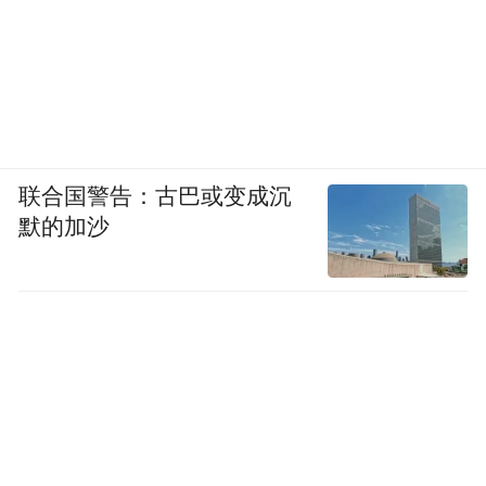
B650-1-1#路上，旅游大巴与本地车辆平稳穿
梭，这条新贯通的道路让五里铺片区的车流
一路畅行；九州B404#道路的建成让居民区
与市中心距离更近；城关区团结新村片区
S392-1号路的贯通，让八一阳光家园居民王
联合国警告：古巴或变成沉
云买菜时间缩短一半；在雁滩，T636号路的
默的加沙
通车让周边居民出行不再绕路；在红山根，
S376号路的改造让老年人雨雪天出行更安
全……
2024年以来，我市坚持以“小切口”带动“大变
化”，切实以区域“微循环”畅通带动城市“大
交通”提速，高起点谋划主城区“断头路”60