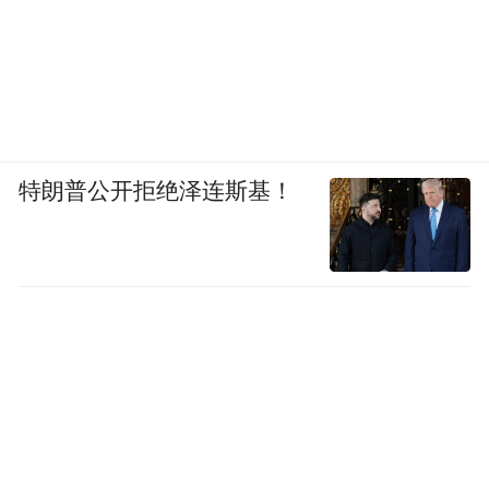
完善路网
治堵疏解项目相继完工
群众的呼声就是我们努力的方向。强省会行
动以来，我市始终坚持以人民为中心的发展
特朗普公开拒绝泽连斯基！
思想，聚焦强省会行动目标任务，全面落实
1139工作部署，把群众反映强烈的交通痛点
难点堵点问题落实在举全力打通断头路、突
破肠梗阻、润泽区域交通、优化城市路网的
生动实践上。
4月30日，五星坪铁路平交道口综合治理项目
顺利完工通车，三岔路口拥堵不堪的交通状