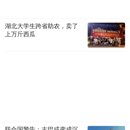
域，全面推动综合交通大会战，让兰州交通
“外联内畅”立体发展的特色越来越鲜明，“高
湖北大学生跨省助农，卖了
效换乘、便捷出行”的综合交通底色越来越亮
上万斤西瓜
丽，缓解了交通拥堵、促进了经济发展、拉
近了区域距离、提升了民生福祉，更为兰州
市推进强省会行动、建设新时代美丽兰州注
入强劲动力。
向新而行、向质图强。当下，当无人机再次
俯瞰兰州，蜿蜒的交通网络如同城市生长的
脉络，在黄土高原上勾勒出壮美的现代山水
画卷。这座曾经“进来难出去更难”的河谷城
市，在黄河劈开的峡谷中，正以惊人的韧性
联合国警告：古巴或变成沉