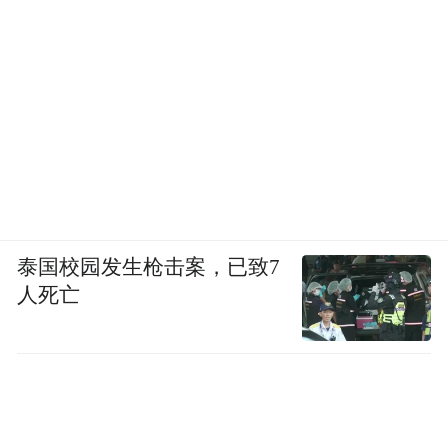
速提升33%，拥堵天数减少64%，有效缓解
了南环路及其周边的交通压力。
小切口撬动大民生，“断头路”架起连心桥。
2025年，我市继续纵深推进“畅行兰州”建
设，相继完工通车B198#、B400-1#、
B404#、B650-1-1#、S207-1#、S208#、
T098#、B558#路8条道路，15条道路正在施
泰国校园发生枪击案，已致7
工，预计年内完成所有打通任务。“断头路”
人死亡
的打通，不仅畅通了交通，连接了民心，更
优化了城市环境，“打通一条、提升一段、畅
通一片”的综合治理模式，让城市面貌焕然一
新。