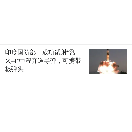
期T3航站楼投入使用，B198#、B400-1#、
B404#、B650-1-1#、S207-1#、S208#、
T098#7条“断头路”相继完工通车，西关十字
人车分离项目建成使用，火车站东路（天水
南路至红星巷）双向改造工程完工通车，南
印度国防部：成功试射“烈
滨河路东延段（T607-2#路）至雁儿湾路连接
火-4”中程弹道导弹，可携带
段项目正式完工通车，白塔山隧道全线贯通
核弹头
等一系列交通民生工程的完工运营，使群众
出行更加便利，生活品质持续提升。
道路通，百业兴，幸福至。兰州交通的发
展，是市委高度重视和大力推动的结果，也
是全市人民共同努力的结晶。强省会行动以
来，全市同心同力，始终把交通作为先行领