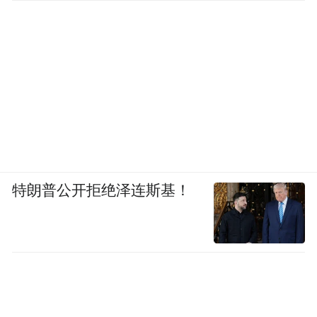
国庆前将建成通车。接下来，西部陆海新通
道（甘肃）兰州冷链园等6个补链强链项目计
划将在9月份建成投用；G30清忠段、苦界公
路、榆定路、八伏路、龚湖路等多个项目及
年度四好农村路项目计划将在年底前建成投
用，以及G1816乌玛高速兰州过境段等三大
高速新通道项目加快推进实施。
特朗普公开拒绝泽连斯基！
如今，随着轨道2号线一期、S104兰阿公路、
南绕城高速金城南出入口通车运营，北滨河
路西延线、柴家峡大桥至港务区大桥联络
线、中国智能骨干网（甘肃）申通枢纽中心
等强链补链项目建成投用，中川国际机场三