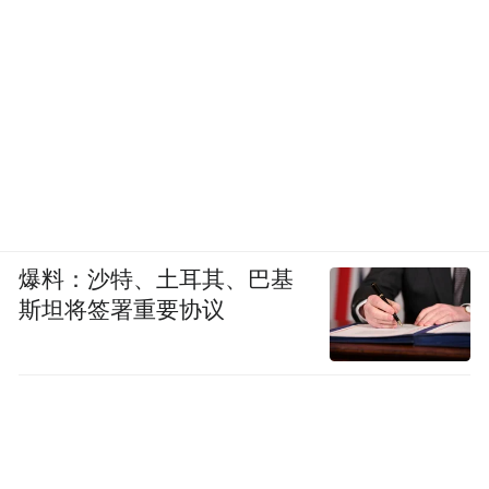
均延误减少37.4%，人行天桥实现全天候安全
过街，人车冲突大幅度降低，从根本上解决
困扰市民已久的南山路五星坪节点交通拥堵
的“老大难”问题，成为我市破解铁道口“梗
阻”的典型案例。
2025年，在全市各级各部门的共同努力下，
兰州市实施的5个节点治堵项目已完成3个，
爆料：沙特、土耳其、巴基
一个个好消息接踵而至：4月27日，火车站东
斯坦将签署重要协议
路（天水南路至红星巷）双向改造工程正式
完工恢复通车，火车站东路、红星巷和定西
南路全部恢复双向通行，并与去年打通定西
南路和瑞德大道南段两条断头路相连，多路