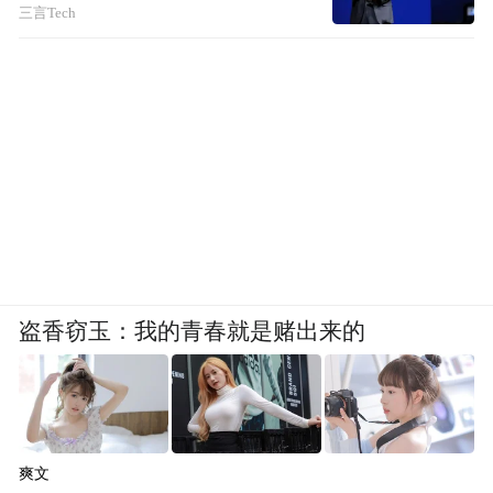
三言Tech
2025年是强省会行动持续决战之年。省会兰
州，是全省发展最有基础、最有优势、最具
活力的地区。实施强省会行动、建设环兰交
通圈，既是加快建设交通强省的重大举措，
更是加快提升兰州综合实力的必然选择。
当下，兰州市已初步建成了铁路、公路、民
航、水运互补的综合交通体系，路网整体效
能正在加速释放。
盗香窃玉：我的青春就是赌出来的
3月20日，中川国际机场T3航站楼正式启
用，实现从“扩容”到“提质”的阶梯式跨越。2
月份，组织在建重点公路项目全面复工，什
爽文
青公路、平安镇开口子、傅苦公路等3个项目