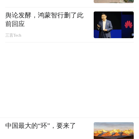
多条外联项目通车在即
舆论发酵，鸿蒙智行删了此
前回应
自全市综合交通大会战开展以来，兰州交通
三言Tech
发展实现了质的飞跃，从传统的“咽喉要道”
转变为现代化的综合交通枢纽。
2025年新年第一天，兰州市综合交通大会战
外联项目举行集中通车仪式，G312清傅公
路、G1816中通道控制性工程、G2201兰州南
绕城黄峪镇开口子、X114高山至安宁堡公
路、X313牛谢公路保通工程、X319水阜至皋
兰县城提质改造工程6个项目正式通车。这不
中国最大的“环”，要来了
仅是新年的一份厚礼，更是兰州交通发展史