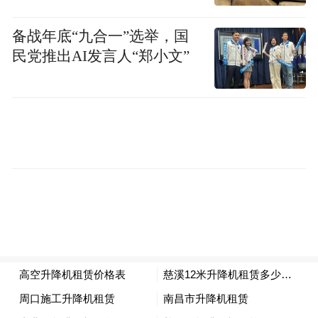
力及区域竞争力的具体举措。项目建成后将
有效缓解兰州东出入口的交通拥堵压力，对
备战年底“九合一”选举，国
民党推出AI发言人“郑小文”
于加快兰州全国性综合交通枢纽城市建设步
伐、促进区域资源开发和利用、助力兰州经
济圈快速发展具有深远影响和重要作用。
（王宝红 董园源）
（每日甘肃网）
相关新闻
兰州日报：创业创新强省会 建设新时代美
丽兰州