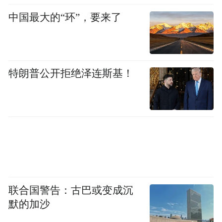
近年来，兰州市聚焦强省会行动目标任务，
中国最大的“环”，要来了
着力推进1139工作部署，提出“省会强交通、
交通强省会”，坚决打赢打好综合交通大会
战，系统做好“铁公机水邮”五篇文章，进一
特朗普公开拒绝泽连斯基！
步畅通经济发展“大动脉”和民生出行“微循
环”，全面推进“畅行兰州”建设，着力构建
“外联内畅、立体多元、绿色智慧”的现代化
综合交通体系，对今年推进的133个大会战重
点项目，统筹推进、全局调控，力争将兰州
打造为全国性综合交通枢纽，努力为交通强
国甘肃实践贡献兰州力量。
联合国警告：古巴或变成沉
默的加沙
稳步推进