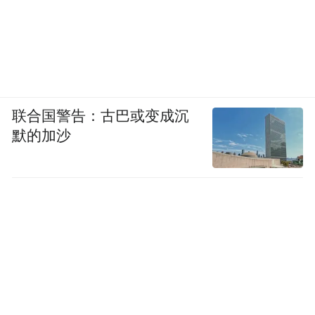
相连、双向通行的新路况有效优化火车站周
边路网结构，改善周边交通状况，为居民出
行带来便利；4月30日，南滨河路东延段
（T607-2#路）至雁儿湾路连接段项目正式完
工通车，作为全市第一个开工的节点治堵疏
联合国警告：古巴或变成沉
解项目，其建成实现了南滨河路的向东延
默的加沙
伸，为进出雁儿湾打开一条重要通道，盘活
雁儿湾片区与南滨河路的交通功能，为雁滩
东片区交通流的疏导作出重要贡献。此外，4
月25日，兰州汽车新东站也正式启用，客运
班线49条线路，参营车辆共计270余辆，对于
优化市内客运站场布局、缓解主城区交通拥
堵具有十分重要的意义。