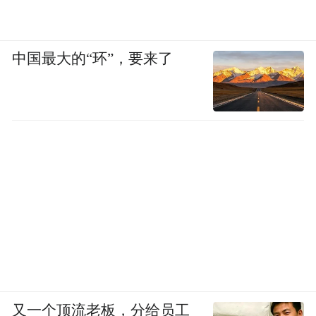
况至此成为历史。通车当日的早晨8时，记者
在现场看到，新架起的人行天桥上挤满了附
中国最大的“环”，要来了
近的市民：他们有的来回走动翘首以盼，眼
里全是开心与欣慰；有的拿小马扎坐在桥上
见证“建成通车”的历史时刻，脸上满是期待
的神情与笑容。
“这个项目从动工以来，我们附近居民都非常
关注。以前这个三岔口堵车严重，交通不成
体系，人车出行不仅不方便，还存在安全隐
患。现在路修好了，等于一下打通了东西南
北四个方向的中心枢纽，架了天桥我们出行
也安全，真是为民办了一件大实事、大好
又一个顶流老板，分给员工