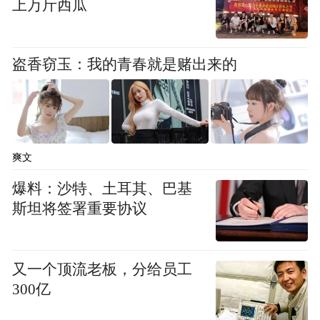
上万斤西瓜
已建成的G312线清傅公路桑园子黄河大桥
盗香窃玉：我的青春就是赌出来的
爽文
爆料：沙特、土耳其、巴基
斯坦将签署重要协议
又一个顶流老板，分给员工
黄河水运日间运营的景区专线船舶
300亿