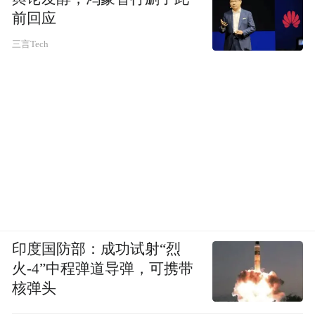
1-1#路边，宏图智行汽车服务店门庭若市，
前回应
老板刘卫峰指着刚通的路说道。南滨河路东
三言Tech
延段至雁儿湾路连接段建成通车后，迅速盘
活了雁滩东部和东岗片区的人流、物流；
B404贯通项目及中海周边交通秩序整治，新
增双向四车道连接元通桥与九州大道，跨河
通行能力提升，居民往返市区及九州大道时
间减少约20分钟，九州大道高峰拥堵长度减
少1公里左右，有效改善了九州片区交通拥
堵；建西西路扩宽工程通过“物理扩容+管理
印度国防部：成功试射“烈
优化”组合策略，实施双向两车道改四至八
火-4”中程弹道导弹，可携带
道，同步完成信号灯优化方案，改造后，
核弹头
2025年一季度早晚高峰拥堵降幅40.5%，车