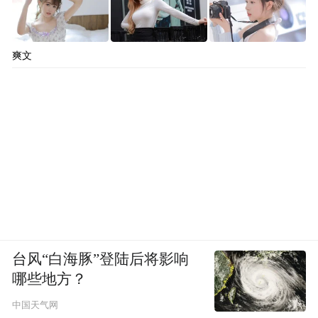
速公路1条，国道2条，省道1条，高速公路
“开口子”工程1条，农村公路4条），建设里
爽文
程共计258公里。综合交通大会战外联项目也
已从“蓝图规划”迈向了“效能释放”的新阶
段，为西北地区高质量发展注入强劲动能。
破解难题
全力优化道路出行环境
城市是生命体、有机体，道路就是城市血
台风“白海豚”登陆后将影响
脉。打通“断头路”，畅通“微循环”，是满足
哪些地方？
群众出行需求、提高人民生活质量的民生工
中国天气网
程，也是加快“畅行兰州”建设、提升城市功