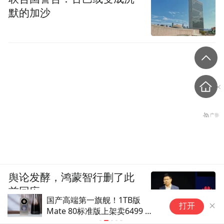
突破地理桎梏。
默的加沙
兰州日报社全媒体记者 何怡璇 常亚金
文/图
“特别声明：以上作品内容(包括在内的视频、图片或音
频)为凤凰网旗下自媒体平台“大风号”用户上传并发
布，本平台仅提供信息存储空间服务。
Notice: The content above (including the videos,
pictures and audios if any) is uploaded and posted
by the user of Dafeng Hao, which is a social media
platform and merely provides information storage
space services.”
舆论发酵，鸿蒙智行删了此
前回应
国产高端第一旗舰！1TB版
“
打开
Mate 80标准版上架卖6499 华
柴
三言Tech
为要冲击系列千万台出货