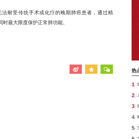
无法耐受传统手术或化疗的晚期肺癌患者，通过精
的同时最大限度保护正常肺功能。
热
1
2
3
4
5
6