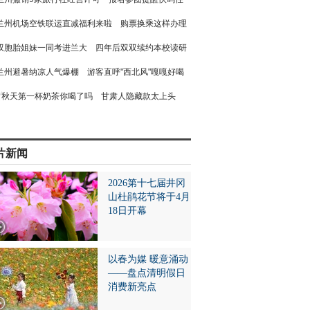
兰州机场空铁联运直减福利来啦 购票换乘这样办理
双胞胎姐妹一同考进兰大 四年后双双续约本校读研
兰州避暑纳凉人气爆棚 游客直呼"西北风"嘎嘎好喝
秋天第一杯奶茶你喝了吗 甘肃人隐藏款太上头
片新闻
2026第十七届井冈
山杜鹃花节将于4月
18日开幕
以春为媒 暖意涌动
——盘点清明假日
消费新亮点