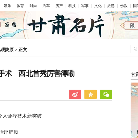
娱乐
体育
时尚
汽车
房产
科技
军事
文化
旅游
佛教
国
站
凤观陇原
>
正文
创手术 西北首秀厉害得嘞
甘
介入诊疗技术新突破
治疗肺癌