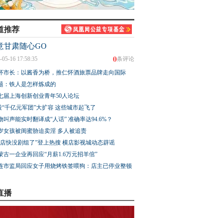
道推荐
意甘肃随心GO
0
-05-16 17:58:35
条评论
怀市长：以酱香为桥，推仁怀酒旅票品牌走向国际
题：铁人是怎样炼成的
七届上海创新创业青年50人论坛
股“千亿元军团”大扩容 这些城市起飞了
物叫声能实时翻译成“人话” 准确率达94.6%？
3岁女孩被闺蜜胁迫卖淫 多人被追责
横店快没剧组了”登上热搜 横店影视城动态辟谣
蒙古一企业再回应“月薪1.6万元招羊倌”
连市监局回应女子用烧烤铁签喂狗：店主已停业整顿
直播