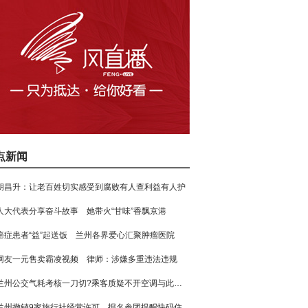
点新闻
胡昌升：让老百姓切实感受到腐败有人查利益有人护
人大代表分享奋斗故事 她带火“甘味”香飘京港
癌症患者“益”起送饭 兰州各界爱心汇聚肿瘤医院
网友一元售卖霸凌视频 律师：涉嫌多重违法违规
兰州公交气耗考核一刀切?乘客质疑不开空调与此有关
兰州撤销9家旅行社经营许可 报名参团提醒快码住