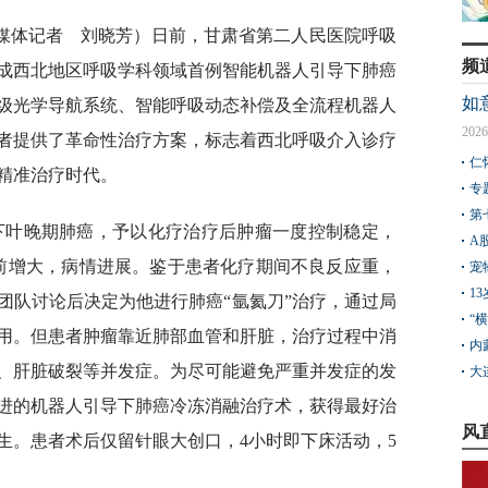
媒体记者 刘晓芳）日前，甘肃省第二人民医院呼吸
频
成西北地区呼吸学科领域首例智能机器人引导下肺癌
如
级光学导航系统、智能呼吸动态补偿及全流程机器人
2026
者提供了革命性治疗方案，标志着西北呼吸介入诊疗
仁
精准治疗时代。
专
第
肺下叶晚期肺癌，予以化疗治疗后肿瘤一度控制稳定，
A
前增大，病情进展。鉴于患者化疗期间不良反应重，
宠
1
团队讨论后决定为他进行肺癌“氩氦刀”治疗，通过局
“
用。但患者肿瘤靠近肺部血管和肝脏，治疗过程中消
内
、肝脏破裂等并发症。为尽可能避免严重并发症的发
大
进的机器人引导下肺癌冷冻消融治疗术，获得最好治
风
生。患者术后仅留针眼大创口，4小时即下床活动，5