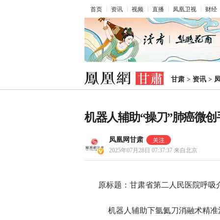
首页
资讯
视频
直播
凤凰卫视
财经
甘肃
>
资讯
>
机器人辅助“操刀”肺癌微
凤凰网甘肃
2025年07月28日 07:37:37
来自北京
原标题：甘肃省第二人民医院呼吸
机器人辅助下氩氦刀消融术精准