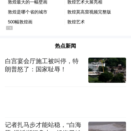
此次展览分为“从前车马慢有驿站”“烟火升处
加餐饭”“穿衣打扮宜用心”“赏心乐事多雅趣”
“此心安处是吾家”等部分，详尽展现古人的
出行交游、宴饮美食、畜牧耕作、制衣装
扮、游艺娱乐等生活细节。展厅末尾处还特
热点新闻
别增加展览缘起部分“塞柳长青守一方”。清
白宫宴会厅施工被叫停，特
朝名臣左宗棠曾调任陕甘总督，任职期间秉
朗普怒了：国家耻辱！
公执法，发展农牧业，还开展大规模植树“绿
化”活动，帮助百姓安居乐业，“左公柳”照拂
一方，展览标题“西北风来 塞柳长青”即源
于此。
记者扎马步才能站稳，“白海