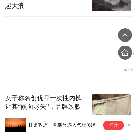
起大浪
女子称名创优品一次性内裤
让其“颜面尽失”，品牌致歉
吉林日报
甘肃敦煌：暑期旅游人气旺(6)#
甘
打开