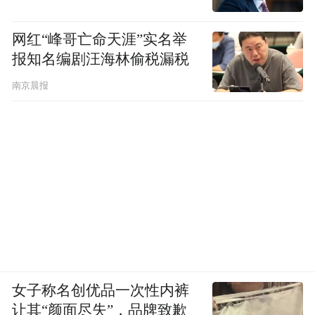
网红“峰哥亡命天涯”实名举
报知名编剧汪海林偷税漏税
南京晨报
女子称名创优品一次性内裤
让其“颜面尽失”，品牌致歉