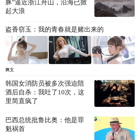
豚”逼近浙江舟山，沿海已掀
起大浪
盗香窃玉：我的青春就是赌出来的
爽文
韩国女消防员被多次强迫陪
观众参观展览 长沙博物馆供图
酒后自杀：我吐了10次，这
里简直疯了
展品中有画像砖65件，最引人瞩目的要数驿
使图画像砖。它描绘了古代信使骑马传递文
巴西总统批鲁比奥：他是罪
书的灵动场景，是中国已发现最早的邮驿制
魁祸首
度图像资料。画像砖中还有很多有趣的场