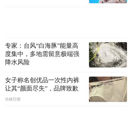
景，如进食图、切肉图、宰羊图、厨房图、
耕地图、扬场图、晾衣图、开箱图、宴饮
图、六博图、帐居图等，传递出魏晋人平凡
生活里踏实、坚韧、知足的情感。
专家：台风“白海豚”能量高
为了增强展览的趣味性和互动性，展厅内还
度集中，多地需留意极端强
设计了不少互动装置，观众可以通过让古人
降水风险
坐飞机、露营烧烤、换装、打架子鼓等，与
女子称名创优品一次性内裤
魏晋人来一场生活对话。
让其“颜面尽失”，品牌致歉
本次展览由长沙市文化旅游广电局主办，将
吉林日报
持续至10月19日，免费对公众开放。展期
内，长沙博物馆将组织策划专家讲座、青少
年体验工坊、魏晋生活手账以及我们的生活