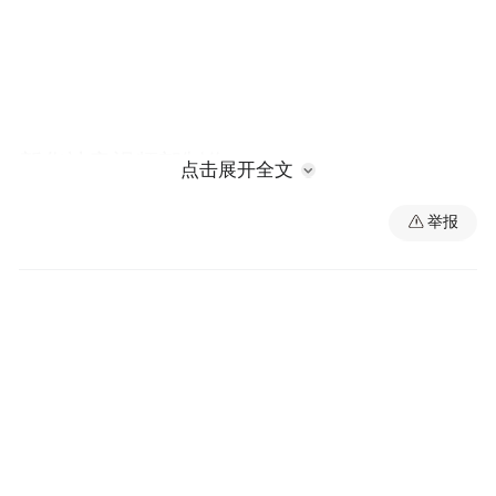
新华社音视频部制作
点击展开全文
相关新闻
举报
中国新闻网：甘肃魏晋画像砖特展长沙开
幕 “砖”看古人生活日常
中新网长沙7月26日电（邓霞 万国珍 刘雨
涵）“西北风来 塞柳长青——甘肃魏晋画像
砖特展”26日在长沙博物馆开幕。展览精选甘