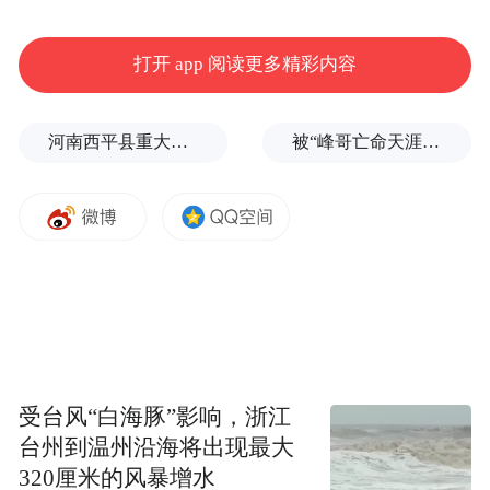
肃多家博物馆的魏晋画像砖及相关文物共164
件套，以河西走廊地区魏晋画像砖中的日常
打开 app 阅读更多精彩内容
生活为主线，再现魏晋先民丰富且鲜活的人
间烟火。
河南西平县重大刑案嫌疑人落网，在一片玉米地里被抓
被“峰哥亡命天涯”举报偷税漏税，《铁齿铜牙纪晓岚》编剧汪海林回应
受台风“白海豚”影响，浙江
台州到温州沿海将出现最大
320厘米的风暴增水