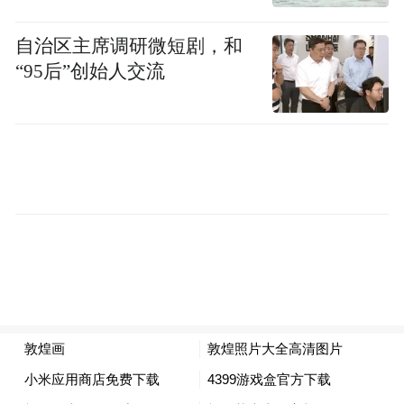
观众参观“西北风来 塞柳长青——甘肃魏晋画像
砖特展” 长沙博物馆供图
自治区主席调研微短剧，和
“95后”创始人交流
画像砖是一种古代墓葬建筑构件，具有装饰
作用，其内容源自现实生活，又寄托着古人
对死后生活的信仰。甘肃地区古代墓葬数量
众多，自汉以来画像砖墓、壁画墓就已出
现，并在魏晋十六国、唐、宋、金、元时期
获得极大的发展，成为甘肃墓葬文化的重要
组成部分。现存的魏晋时期画像砖画面古
朴、独具趣味，反映了河西地区百姓生活的
方方面面，是研究两汉魏晋历史的重要资
料。