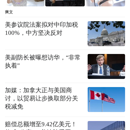
爽文
美参议院法案拟对中印加税
100%，中方坚决反对
美副防长被曝想访华，“非常
执着”
刘先生孩子的诊断报告
7月5日下午，该幼儿园大班幼儿家长刘先生
加媒：加拿大正与美国商
讨，以贸易让步换取部分关
对极目新闻记者称，3日天水市某部门一名干
税减免
部电话通知，他孩子的血铅检验结果为
14.028微克/升，另一名干部在微信中向他确
赔偿总额增至9.42亿美元！
认了这个数值。他称，4日西安市中心医院出