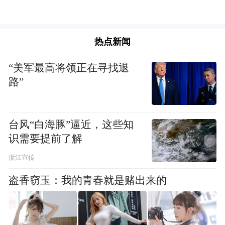
的西安市中心医院检测报告显示，孩子的血
铅指标超过了正常值，在200微克/升至500微
克/升之间的居多，有一名幼儿为528微克/
热点新闻
升，超标4倍多，而儿童血铅正常参考值应该
“美军最高将领正在寻找退
为100微克/升以下。
路”
值得注意的是，多名家长表示，在西安就医
期间，他们接到天水市相关工作人员口头通
台风“白海豚”逼近，这些知
知，孩子的血铅检查结果正常，但均未看到
识需要提前了解
纸质或电子版检验单。
浙江宣传
盗香窃玉：我的青春就是赌出来的