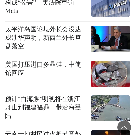
构成“公害”，美法院重罚
具的报告显示，孩子的血铅检验结果为290微
Meta
克/升，“不知是检测设备不同，数值换算单
太平洋岛国论坛外长会没达
位不同，导致两地医院的检测结果有差异，
成涉华声明，新西兰外长算
还是老家那边为了隐瞒什么情况。”
盘落空
刘先生提供的西安市中心医院门诊病历显
美国打压进口多晶硅，中使
示，他孩子被诊断为铅中毒。他表示，看到
馆回应
诊断结果，决定立即在该医院住院治疗。
家长王先生告诉记者，7月4日西安另一家医
预计“白海豚”明晚将在浙江
院出具的电子检查报告显示，他孩子的血铅
舟山到福建福鼎一带沿海登
陆
检测结果为232.18微克/升，而此前天水相关
部门工作人员电话告知他，孩子的检测结果
云南一地村民过火把节意外