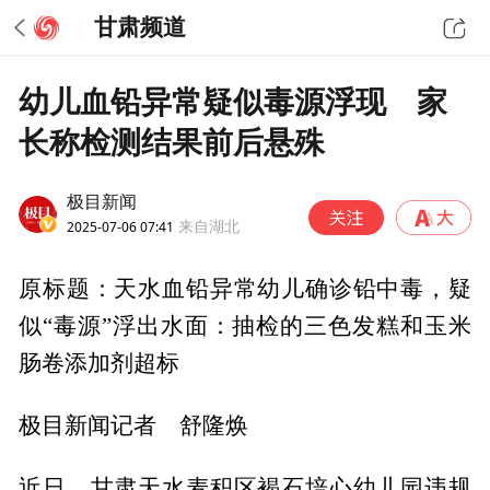
甘肃频道
幼儿血铅异常疑似毒源浮现 家
长称检测结果前后悬殊
极目新闻
2025-07-06 07:41
来自湖北
原标题：天水血铅异常幼儿确诊铅中毒，疑
似“毒源”浮出水面：抽检的三色发糕和玉米
肠卷添加剂超标
极目新闻记者 舒隆焕
近日，甘肃天水麦积区褐石培心幼儿园违规