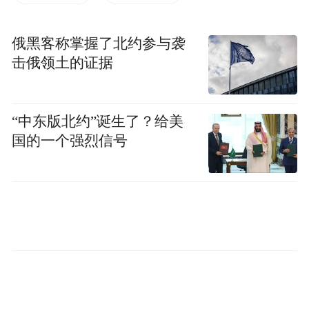
7月5日，极目新闻记者在西安中心医院了解
到，除了儿科住院楼层已住满天水血铅异常
俄黑客称掌握了北约参与袭
的幼儿，另有血铅异常幼儿在老年病科、内
击俄领土的证据
分泌科病房住院治疗。医护人员表示，不便
透露最新住院幼儿人数。
“中东版北约”诞生了？给美
家长表示，此前天水方面组织开了一次家长
国的一个强烈信号
会，据工作人员通报，涉事幼儿园的三色枣
发糕和玉米肠卷在抽检时发现异常，“初步判
断，添加剂超标。”
血铅异常幼儿在西安被诊断为铅中毒
7月3日至4日，多名家长向极目新闻记者出示