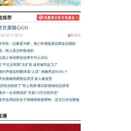
道推荐
意甘肃随心GO
0
-05-16 17:58:35
条评论
怀市长：以酱香为桥，推仁怀酒旅票品牌走向国际
题：铁人是怎样炼成的
七届上海创新创业青年50人论坛
股“千亿元军团”大扩容 这些城市起飞了
物叫声能实时翻译成“人话” 准确率达94.6%？
3岁女孩被闺蜜胁迫卖淫 多人被追责
横店快没剧组了”登上热搜 横店影视城动态辟谣
蒙古一企业再回应“月薪1.6万元招羊倌”
连市监局回应女子用烧烤铁签喂狗：店主已停业整顿
直播