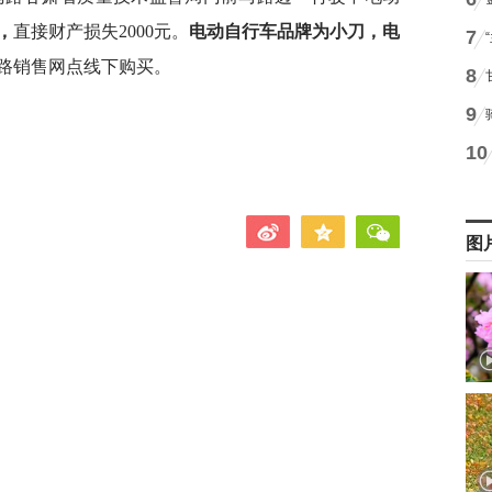
，
直接财产损失2000元。
电动自行车品牌为小刀，电
7
路销售网点线下购买。
8
9
）
10
图