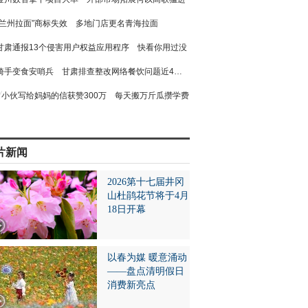
“兰州拉面”商标失效 多地门店更名青海拉面
甘肃通报13个侵害用户权益应用程序 快看你用过没
骑手变食安哨兵 甘肃排查整改网络餐饮问题近4万个
小伙写给妈妈的信获赞300万 每天搬万斤瓜攒学费
片新闻
2026第十七届井冈
山杜鹃花节将于4月
18日开幕
以春为媒 暖意涌动
——盘点清明假日
消费新亮点