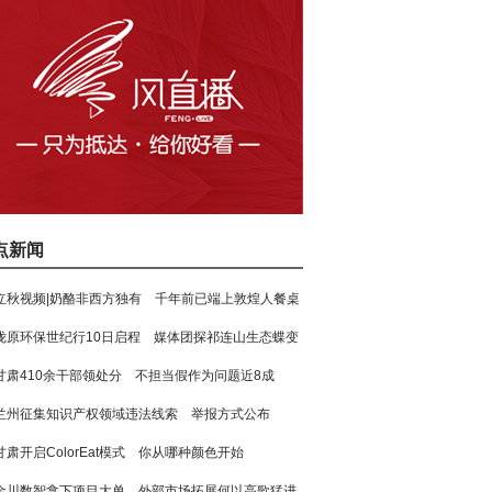
点新闻
立秋视频|奶酪非西方独有 千年前已端上敦煌人餐桌
陇原环保世纪行10日启程 媒体团探祁连山生态蝶变
甘肃410余干部领处分 不担当假作为问题近8成
兰州征集知识产权领域违法线索 举报方式公布
甘肃开启ColorEat模式 你从哪种颜色开始
金川数智拿下项目大单 外部市场拓展何以高歌猛进