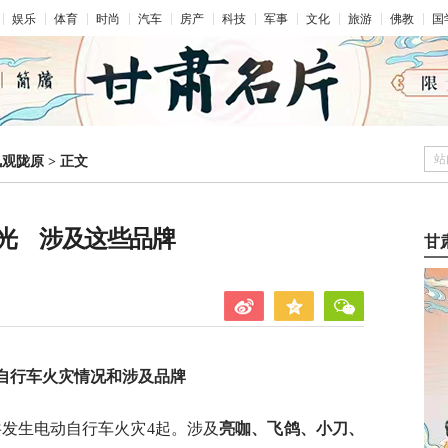
娱乐
体育
时尚
汽车
房产
科技
军事
文化
旅游
佛教
国
站
凤观陇原
>
正文
光 涉及这些品牌
甘
自行车火灾情况和涉及品牌
全省共发生电动自行车火灾4起。涉及
亮咖、飞鸽、小刀、