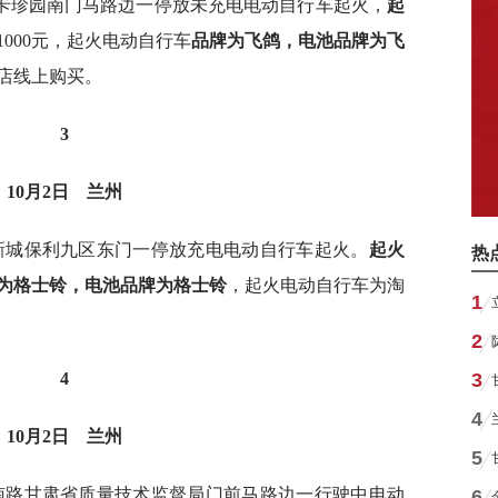
斯卡珍园南门马路边一停放未充电电动自行车起火，
起
000元，起火电动自行车
品牌为飞鸽，
电池品牌为飞
店线上购买。
3
10月2日
兰州
源新城保利九区东门一停放充电电动自行车起火。
起火
热
为格士铃，电池品牌为格士铃
，起火电动自行车为淘
1
。
2
4
3
4
10月2日
兰州
5
昌南路甘肃省质量技术监督局门前马路边一行驶中电动
6