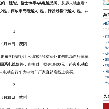
飞鸽、锂能、格士铃等4类电池
品牌
。从起火地点看：
2起，停放未充电起火1起，行驶过程中起火1起
。从
频
如
2026
1
仁
专
9月19日
庆阳
第
A
镇陇东学院教职工公寓楼6号楼室外北侧电动自行车车
宠
因系电线短路
，直接财产损失10400元
，起火电动自
1
“
火电动自行车为电动车厂家直销店线上购买。
内
大
2
风
9月29日
兰州