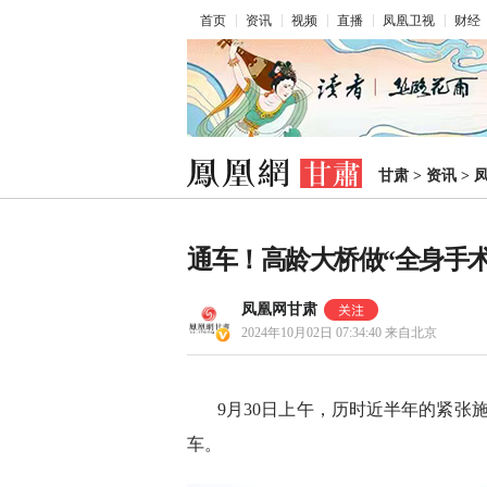
首页
资讯
视频
直播
凤凰卫视
财经
甘肃
>
资讯
>
通车！高龄大桥做“全身手术
凤凰网甘肃
2024年10月02日 07:34:40
来自北京
9月30日上午，历时近半年的紧张
车。