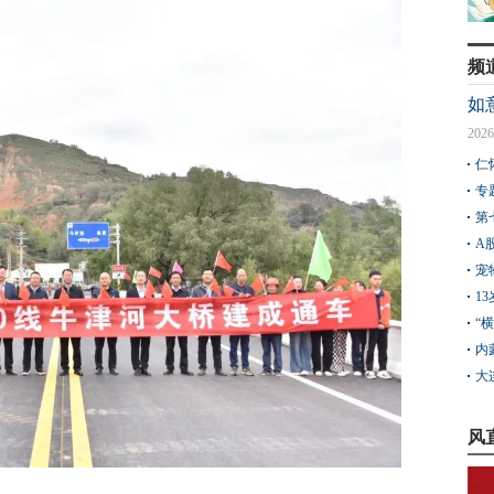
频
如
2026
仁
专
第
A
宠
1
“
内
大
风