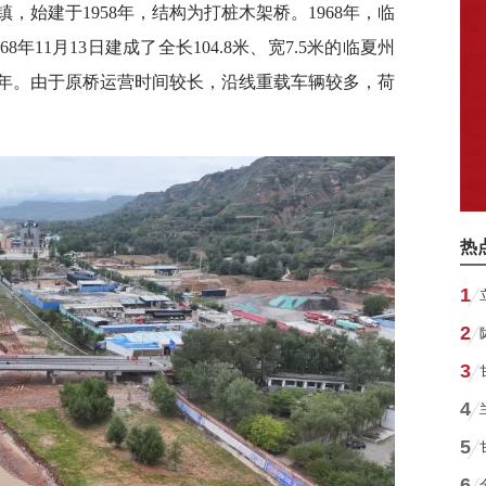
镇，始建于1958年，结构为打桩木架桥。1968年，临
年11月13日建成了全长104.8米、宽7.5米的临夏州
5年。由于原桥运营时间较长，沿线重载车辆较多，荷
热
1
2
3
4
5
6