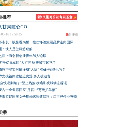
道推荐
意甘肃随心GO
0
-05-16 17:58:35
条评论
怀市长：以酱香为桥，推仁怀酒旅票品牌走向国际
题：铁人是怎样炼成的
七届上海创新创业青年50人论坛
股“千亿元军团”大扩容 这些城市起飞了
物叫声能实时翻译成“人话” 准确率达94.6%？
3岁女孩被闺蜜胁迫卖淫 多人被追责
横店快没剧组了”登上热搜 横店影视城动态辟谣
蒙古一企业再回应“月薪1.6万元招羊倌”
连市监局回应女子用烧烤铁签喂狗：店主已停业整顿
直播