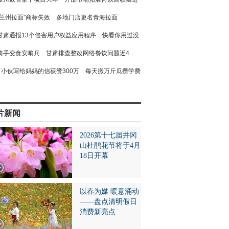
“兰州拉面”商标失效 多地门店更名青海拉面
甘肃通报13个侵害用户权益应用程序 快看你用过没
骑手变食安哨兵 甘肃排查整改网络餐饮问题近4万个
小伙写给妈妈的信获赞300万 每天搬万斤瓜攒学费
片新闻
2026第十七届井冈
山杜鹃花节将于4月
18日开幕
以春为媒 暖意涌动
——盘点清明假日
消费新亮点