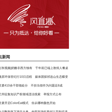
点新闻
立秋视频|奶酪非西方独有 千年前已端上敦煌人餐桌
陇原环保世纪行10日启程 媒体团探祁连山生态蝶变
甘肃410余干部领处分 不担当假作为问题近8成
兰州征集知识产权领域违法线索 举报方式公布
甘肃开启ColorEat模式 你从哪种颜色开始
金川数智拿下项目大单 外部市场拓展何以高歌猛进