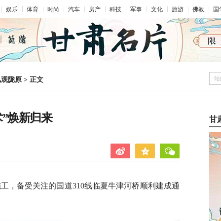
娱乐
体育
时尚
汽车
房产
科技
军事
文化
旅游
佛教
国
站
凤观陇原
>
正文
”焕新归来
甘
施工，备受关注的国道310线临夏牛津河桥顺利建成通