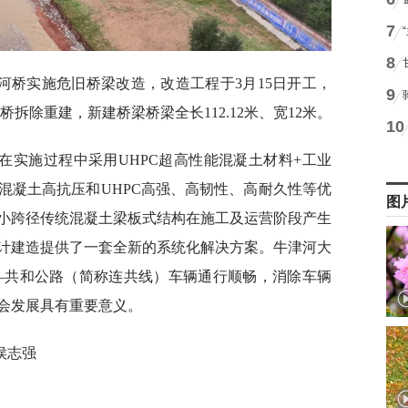
7
8
津河桥实施危旧桥梁改造，改造工程于3月15日开工，
9
原桥拆除重建，新建桥梁桥梁全长112.12米、宽12米。
10
在实施过程中采用UHPC超高性能混凝土材料+工业
混凝土高抗压和UHPC高强、高韧性、高耐久性等优
图
小跨径传统混凝土梁板式结构在施工及运营阶段产生
计建造提供了一套全新的系统化解决方案。牛津河大
港—共和公路（简称连共线）车辆通行顺畅，消除车辆
会发展具有重要意义。
侯志强