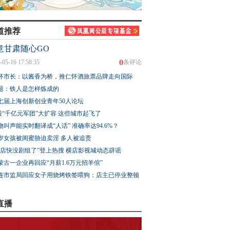
道推荐
意甘肃随心GO
0
-05-16 17:58:35
条评论
怀市长：以酱香为桥，推仁怀酒旅票品牌走向国际
题：铁人是怎样炼成的
七届上海创新创业青年50人论坛
股“千亿元军团”大扩容 这些城市起飞了
物叫声能实时翻译成“人话” 准确率达94.6%？
3岁女孩被闺蜜胁迫卖淫 多人被追责
横店快没剧组了”登上热搜 横店影视城动态辟谣
蒙古一企业再回应“月薪1.6万元招羊倌”
连市监局回应女子用烧烤铁签喂狗：店主已停业整顿
直播