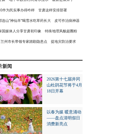
10件为民实事办得咋样 甘肃这样安排部署
祁连山"神仙羊"喝雪水吃草药长大 皮可作治病神器
泰国媒体人分享甘肃初印象 特殊地理风貌超圈粉
兰州市长带领专家踏勘隐患点 提地灾防治要求
片新闻
2026第十七届井冈
山杜鹃花节将于4月
18日开幕
以春为媒 暖意涌动
——盘点清明假日
消费新亮点