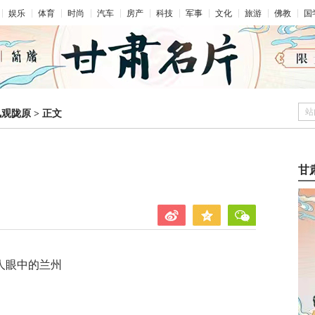
娱乐
体育
时尚
汽车
房产
科技
军事
文化
旅游
佛教
国
站
凤观陇原
>
正文
甘
人眼中的兰州