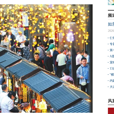
频
如
2026
仁
专
第
A
宠
1
“
内
大
风