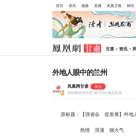
首页
资讯
视频
直播
凤凰卫视
财经
甘肃
>
资讯
>
外地人眼中的兰州
凤凰网甘肃
2024年09月05日 08:53:04
来自北京
原标题：【强省会 促发展】外地
热情 浪漫 烟火气