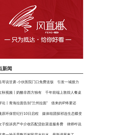
点新闻
岳哥说甘肃·小伙医院门口免费送饭 引发一城接力
立秋视频丨奶酪非西方独有 千年前端上敦煌人餐桌
评论丨青海拉面告别“兰州拉面” 借来的IP终要还
陇原环保世纪行10日启程 媒体组团探祁连生态蝶变
女子投诉房产中介收匹配贷款渠道服务费 律师咋说
甘肃一地干旱数百村民背水拉水 最新进展来了