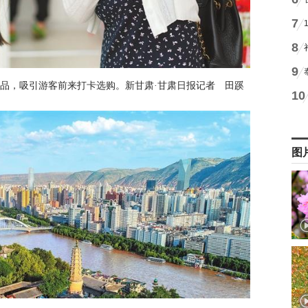
7
8
9
品，吸引游客前来打卡选购。新甘肃·甘肃日报记者 田蹊
10
图