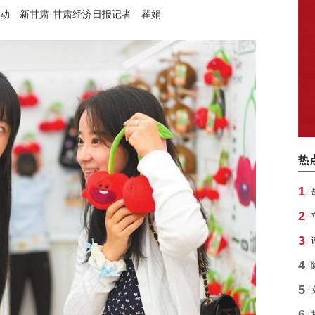
动 新甘肃·甘肃经济日报记者 瞿娟
热
1
2
3
4
5
6