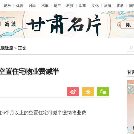
娱乐
体育
时尚
汽车
房产
科技
军事
文化
旅游
佛教
国
站
凤观陇原
>
正文
空置住宅物业费减半
甘
住6个月以上的空置住宅可减半缴纳物业费