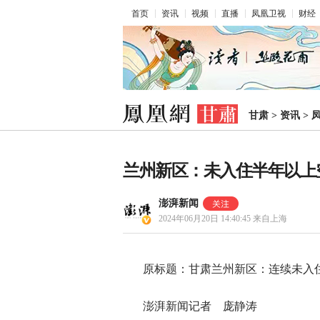
首页
资讯
视频
直播
凤凰卫视
财经
甘肃
>
资讯
>
兰州新区：未入住半年以上
澎湃新闻
2024年06月20日 14:40:45
来自上海
原标题：甘肃兰州新区：连续未入
澎湃新闻记者 庞静涛