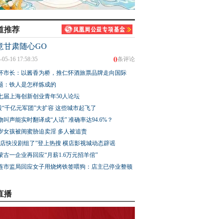
道推荐
意甘肃随心GO
0
-05-16 17:58:35
条评论
怀市长：以酱香为桥，推仁怀酒旅票品牌走向国际
题：铁人是怎样炼成的
七届上海创新创业青年50人论坛
股“千亿元军团”大扩容 这些城市起飞了
物叫声能实时翻译成“人话” 准确率达94.6%？
3岁女孩被闺蜜胁迫卖淫 多人被追责
横店快没剧组了”登上热搜 横店影视城动态辟谣
蒙古一企业再回应“月薪1.6万元招羊倌”
连市监局回应女子用烧烤铁签喂狗：店主已停业整顿
直播