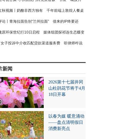
立秋视频丨奶酪非西方独有 千年前端上敦煌人餐桌
评论丨青海拉面告别“兰州拉面” 借来的IP终要还
陇原环保世纪行10日启程 媒体组团探祁连生态蝶变
女子投诉中介收匹配贷款渠道服务费 听律师咋说
片新闻
2026第十七届井冈
山杜鹃花节将于4月
18日开幕
以春为媒 暖意涌动
——盘点清明假日
消费新亮点