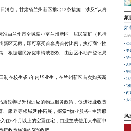
9日消息，甘肃省兰州新区推出12条措施，涉及“认房
频
如
标准由兰州市全域缩小至兰州新区，居民家庭（包括
2026
州新区无房，即可享受首套房首付比例，执行商业性
仁
专
策。根据居民家庭申请或授权，由新区不动产登记局
第
A
宠
日制在校生或5年内毕业生，在兰州新区首次购买新
1
“
内
大
品质改善提升相适应的物业服务政策，促进物业收费
育、康养等领域延伸拓展，探索“物业服务+生活服
风
未入住6个月以上的空置住宅，由业主或使用人书面申
费按收费标准的50%收取。