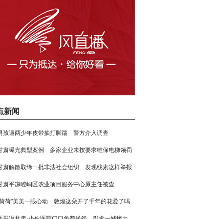
点新闻
男孩遭两少年皮带抽打脚踹 警方介入调查
甘肃曝光典型案例 多家企业未按要求维保电梯领罚
甘肃解散取缔一批非法社会组织 发现线索这样举报
甘肃平凉崆峒区农业项目服务中心原主任被查
"荷荷"美美一眼心动 敦煌这朵开了千年的花爱了吗
岳哥说甘肃·小伙医院门口免费送饭 引发一城接力