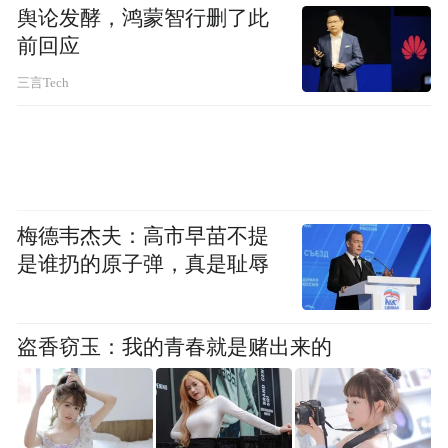
舆论发酵，鸿蒙智行删了此
前回应
青山不语，渭水悠悠。似乎能感受到来自远
三言Tech
古的风烟，触摸到文明肇启时的曦光。伏羲
文化作为中华民族的本源文化和优秀传统文
化，深刻地影响了整个中华民族历史文化和
人类文明的形成与发展，其博大精深与深远
影响备受关注和尊崇。
梅德韦杰夫：高市早苗不提
是谁扔的原子弹，真是耻辱
文化是民族的精神命脉，文化自信是更基
础、更广泛、更深厚的自信。感谢卦台山，
盗香窃玉：我的青春就是赌出来的
感谢渭水，一山一水，孕育出了中华文明的
火种，点亮了我们悠远而深沉的文化自信。
（新甘肃）