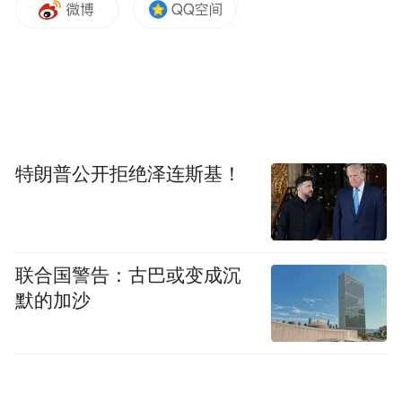
通玄。”
伏羲部族在迁徙的过程中把生产劳动技术、
日常生活经验、社会管理办法、走向文明的
措施不断发扬光大，并汲取各地先进的经验
和做法，传承和发扬了伏羲开创的远古文
特朗普公开拒绝泽连斯基！
明，沿渭水到黄河流域，与其他民族相融
合，形成了以炎黄部落为核心，以伏羲文化
为本体的华夏民族。因为伏羲人面蛇身而崇
奉的蛇图腾，也由黄土高原蔓延到中原大
联合国警告：古巴或变成沉
默的加沙
地，演变成为龙图腾，成为中华民族的象
征。伏羲因此成了全世界华人的始祖。
伏羲事迹与传说起自先秦，秦汉时被纳入中