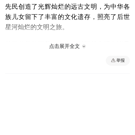
先民创造了光辉灿烂的远古文明，为中华各
族儿女留下了丰富的文化遗存，照亮了后世
星河灿烂的文明之旅。
关于伏羲的记载，在先秦时期就出现在诸子
点击展开全文
百家典籍之中。史称伏羲之母为华胥氏，她
举报
在雷泽踩巨人足印有感而孕，“历十二年而生
伏羲”于成纪。以秦安为中心的天水地区，曾
经是伏羲部族的主要活动区域，这里留存有
大量伏羲女娲及其部族活动的遗迹和传说故
事。
从历代典籍的记载看，伏羲的贡献主要表现
在：始画八卦，肇启文明；造书契，以代结