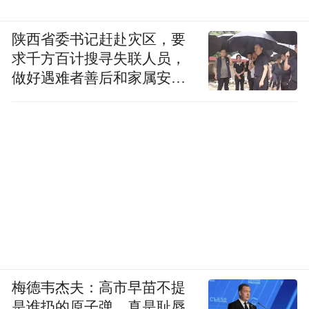
陕西省委书记赶赴灾区，要
求千方百计搜寻失联人员，
做好遇难者善后和家属安抚
工作
梅德韦杰夫：高市早苗不提
是谁扔的原子弹，真是耻辱