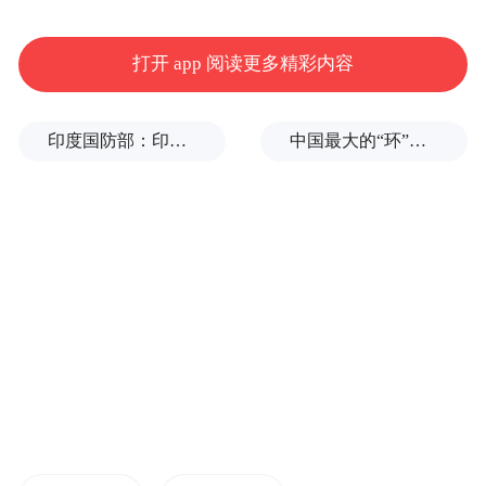
绳之政；结网罟，以教佃渔；养育牺牲，以
打开 app 阅读更多精彩内容
充庖厨；造屋庐，改善居室；制嫁娶，以俪
皮为礼；养蚕化布，改善衣着；疏水造田，
繁滋草木；钻木取火，冶金成器；制琴瑟，
印度国防部：印度成功试射“烈火-4”中程弹道导弹，可携带常规弹头和核弹头
中国最大的“环”，要来了
作乐曲；尝百草，制九针；以龙纪官，分部
治理；创立占筮之法；作历度，定节气。
伏羲一系列的发明创造，犹如擎天明灯，点
亮了整个中华文明史。历代的诗文豪杰文化
巨擘，都留下了赞誉伏羲的诗篇，其中，曹
植的《伏羲颂》对伏羲贡献的概括尤为精辟
“木德风姓，八卦创焉，龙瑞名官，法地象
天，庖厨祭祀，网罟渔畋，瑟以象时，神德