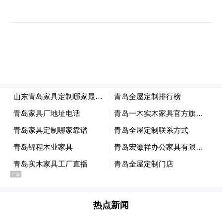
国古史体系，千百年来逐渐形成了源远流
长、内容博大、内涵深奥丰富而蔚为大观的
伏羲文化。其所蕴含的文化财富和精神基
因，成为催生和滋养中华文化与民族精神的
源泉。我们对伏羲的尊崇，其实就是对文明
和进步的礼赞，对劳动和创造的尊重，对无
私奉献者的感恩。
站在卦台山巅传说中的伏羲画卦处，抬眼望
去，山川河流，一览无余，河对面的龙马
山，云遮雾罩，山势地貌，俊美秀丽。身后
的太昊宫中，伏羲手持八卦盘端坐着，身着
树叶织就的蓑衣，明眸微思，仿佛神游天地
热点新闻
外，正在参详着神秘玄妙的大道。