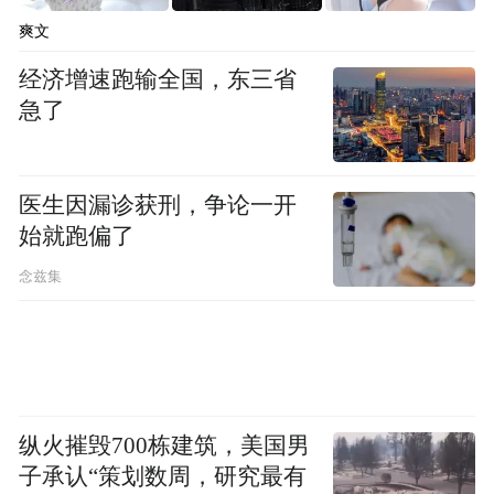
爽文
“特别声明：以上作品内容(包括在内的视频、图片或音
经济增速跑输全国，东三省
频)为凤凰网旗下自媒体平台“大风号”用户上传并发
急了
布，本平台仅提供信息存储空间服务。
Notice: The content above (including the videos,
pictures and audios if any) is uploaded and posted
by the user of Dafeng Hao, which is a social media
医生因漏诊获刑，争论一开
platform and merely provides information storage
始就跑偏了
space services.”
念兹集
纵火摧毁700栋建筑，美国男
子承认“策划数周，研究最有