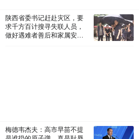
陕西省委书记赶赴灾区，要
求千方百计搜寻失联人员，
做好遇难者善后和家属安抚
工作
梅德韦杰夫：高市早苗不提
是谁扔的原子弹，真是耻辱