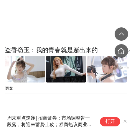
盗香窃玉：我的青春就是赌出来的
爽文
周末重点速递|招商证券：市场调整告一
大
打开
段落，将迎来蓄势上攻；券商热议商业航
数
天、MLCC等行业