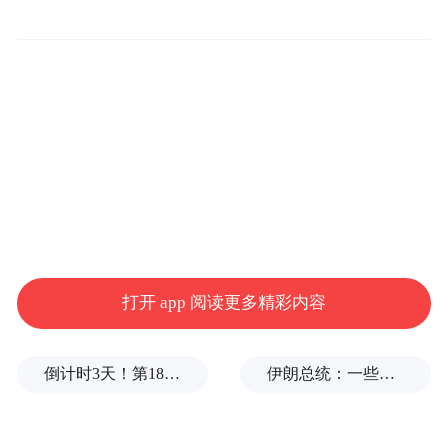
打开 app 阅读更多精彩内容
倒计时3天！第18届影响世界华人盛典即将启幕
伊朗总统：一些人认为美欧会出现通货膨胀，伊朗不会，我无法理解