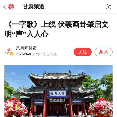
甘肃频道
《一字歌》上线 伏羲画卦肇启文
明“声”入人心
凤凰网甘肃
2023-06-03 07:45
来自北京