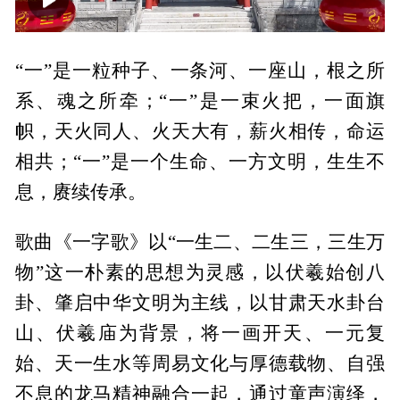
00:00
04:21
“一”是一粒种子、一条河、一座山，根之所
系、魂之所牵；“一”是一束火把，一面旗
帜，天火同人、火天大有，薪火相传，命运
相共；“一”是一个生命、一方文明，生生不
息，赓续传承。
歌曲《一字歌》以“一生二、二生三，三生万
物”这一朴素的思想为灵感，以伏羲始创八
卦、肇启中华文明为主线，以甘肃天水卦台
山、伏羲庙为背景，将一画开天、一元复
始、天一生水等周易文化与厚德载物、自强
不息的龙马精神融合一起，通过童声演绎，