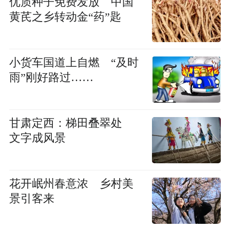
优质种子免费发放 中国
黄芪之乡转动金“药”匙
小货车国道上自燃 “及时
雨”刚好路过……
甘肃定西：梯田叠翠处
文字成风景
花开岷州春意浓 乡村美
景引客来