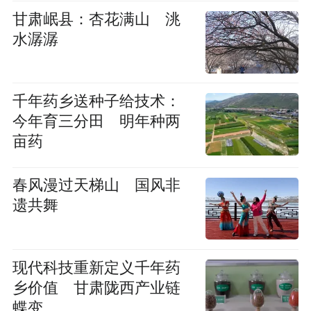
甘肃岷县：杏花满山 洮
水潺潺
千年药乡送种子给技术：
今年育三分田 明年种两
亩药
春风漫过天梯山 国风非
遗共舞
现代科技重新定义千年药
乡价值 甘肃陇西产业链
蝶变