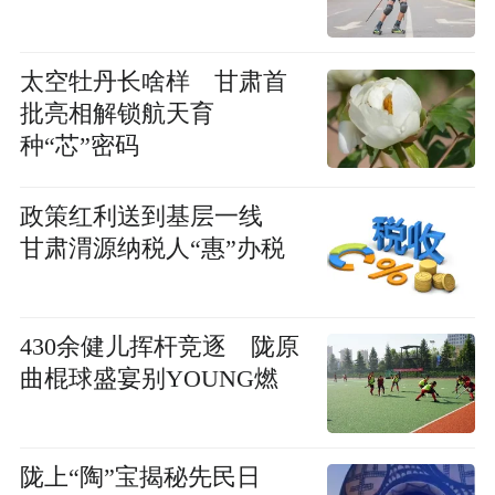
太空牡丹长啥样 甘肃首
批亮相解锁航天育
种“芯”密码
政策红利送到基层一线
甘肃渭源纳税人“惠”办税
430余健儿挥杆竞逐 陇原
曲棍球盛宴别YOUNG燃
陇上“陶”宝揭秘先民日