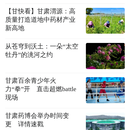
【甘快看】甘肃渭源：高
质量打造道地中药材产业
新高地
从苍穹到沃土：一朵“太空
牡丹”的洮河之约
甘肃百余青少年火
力“拳”开 直击超燃battle
现场
甘肃药博会举办时间变
更 详情速戳