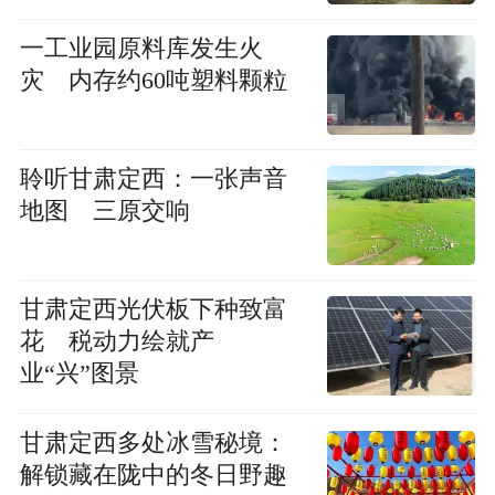
一工业园原料库发生火
灾 内存约60吨塑料颗粒
聆听甘肃定西：一张声音
地图 三原交响
甘肃定西光伏板下种致富
花 税动力绘就产
业“兴”图景
甘肃定西多处冰雪秘境：
解锁藏在陇中的冬日野趣