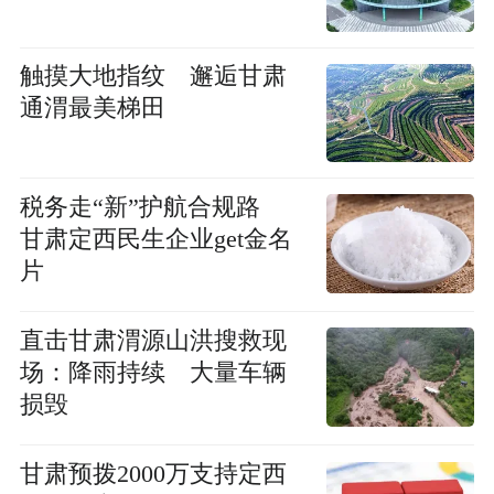
触摸大地指纹 邂逅甘肃
通渭最美梯田
税务走“新”护航合规路
甘肃定西民生企业get金名
片
直击甘肃渭源山洪搜救现
场：降雨持续 大量车辆
损毁
甘肃预拨2000万支持定西