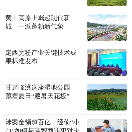
黄土高原上崛起现代新
城 一派蓬勃新气象
定西宽粉产业关键技术成
果标准发布
甘肃临洮这座湿地公园
藏着夏日“避暑天花板”
涉案金额超百亿 经侦“小
白”如何与高智商罪犯对决