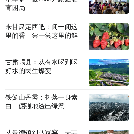
育困局
来甘肃定西吧：闻一闻这
里的香 尝一尝这里的鲜
甘肃岷县：从有水喝到喝
好水的民生蝶变
铁笼山丹霞：抖落一身素
白 倔强地透出绿意
从景德镇到马家窑 夫妻