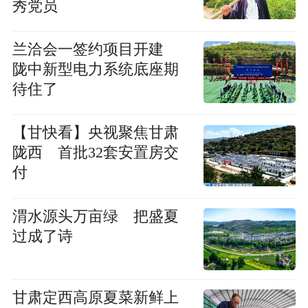
秀党员
兰洽会一签约项目开建
陇中新型电力系统底座期
待住了
【甘快看】央视聚焦甘肃
陇西 首批32套安置房交
付
渭水源头万亩绿 把盛夏
过成了诗
甘肃定西高原夏菜新鲜上