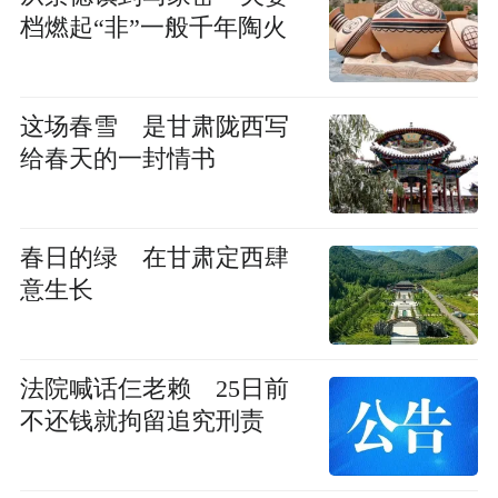
档燃起“非”一般千年陶火
这场春雪 是甘肃陇西写
给春天的一封情书
春日的绿 在甘肃定西肆
意生长
法院喊话仨老赖 25日前
不还钱就拘留追究刑责