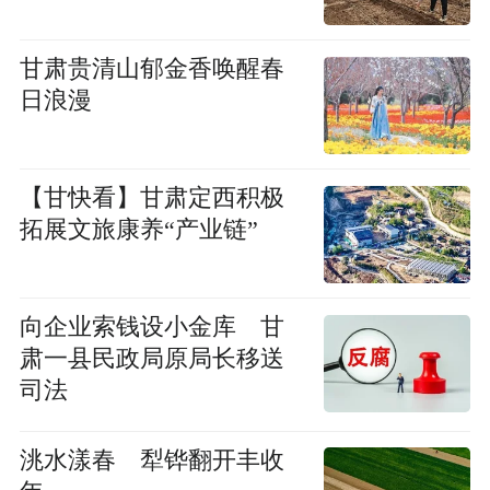
甘肃贵清山郁金香唤醒春
日浪漫
【甘快看】甘肃定西积极
拓展文旅康养“产业链”
向企业索钱设小金库 甘
肃一县民政局原局长移送
司法
洮水漾春 犁铧翻开丰收