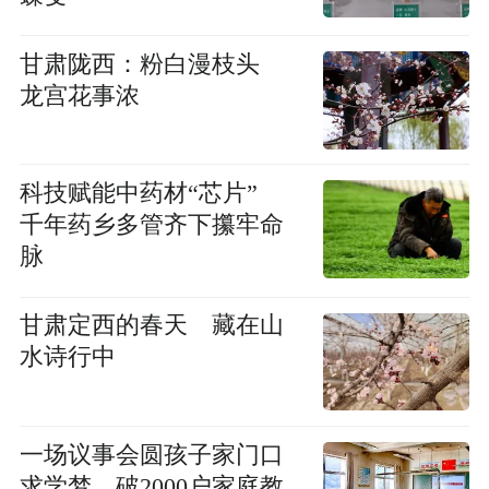
甘肃陇西：粉白漫枝头
龙宫花事浓
科技赋能中药材“芯片”
千年药乡多管齐下攥牢命
脉
甘肃定西的春天 藏在山
水诗行中
一场议事会圆孩子家门口
求学梦 破2000户家庭教