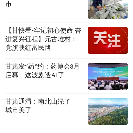
市
【甘快看•牢记初心使命 奋
进复兴征程】元古堆村：
党旗映红富民路
甘肃发“药”约：药博会8月
启幕 这波剧透AI了
甘肃通渭：南北山绿了
城市美了