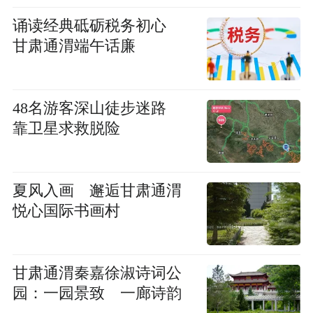
诵读经典砥砺税务初心
甘肃通渭端午话廉
48名游客深山徒步迷路
靠卫星求救脱险
夏风入画 邂逅甘肃通渭
悦心国际书画村
甘肃通渭秦嘉徐淑诗词公
园：一园景致 一廊诗韵