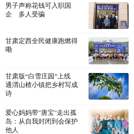
男子声称花钱可入职国
企 多人受骗
甘肃定西全民健康跑燃得
嘞
甘肃版“白雪庄园”上线
通渭山楂小镇把乡村写成
诗
爱心妈妈带"唐宝"走出孤
岛：从自我封闭到会保护
他人