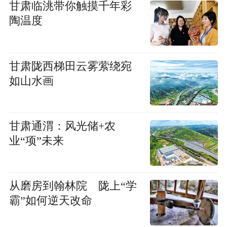
甘肃临洮带你触摸千年彩
陶温度
甘肃陇西梯田云雾萦绕宛
如山水画
甘肃通渭：风光储+农
业“项”未来
从磨房到翰林院 陇上“学
霸”如何逆天改命