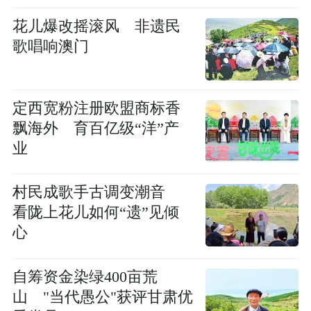
花儿爆改摇滚风 非遗民
歌唱响澳门
定西宽粉注册欧盟商标香
飘海外 育百亿级“洋”产
业
村民成歌手古调变潮音
看陇上花儿如何“遗”见倾
心
自筹资金染绿400亩荒
山 "当代愚公"获评甘肃优