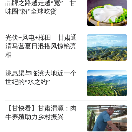
品牌之路越走越“宽” 甘
味圈“粉”全球吃货
光伏+风电+梯田 甘肃通
渭马营夏日混搭风惊艳亮
相
洮惠渠与临洮大地近一个
世纪的“水之约”
【甘快看】甘肃渭源：肉
牛养殖助力乡村振兴