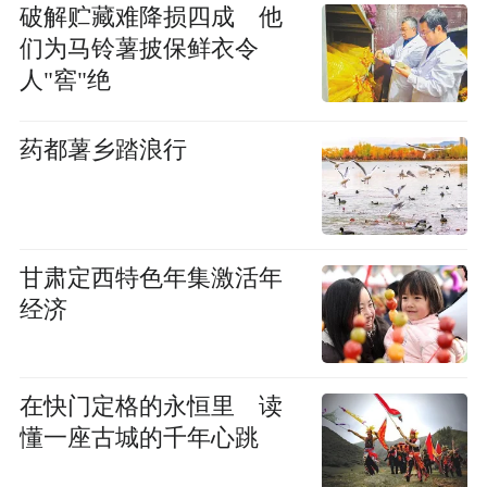
破解贮藏难降损四成 他
们为马铃薯披保鲜衣令
人"窖"绝
药都薯乡踏浪行
甘肃定西特色年集激活年
经济
在快门定格的永恒里 读
懂一座古城的千年心跳