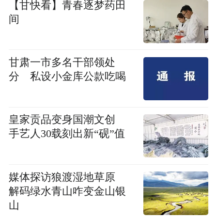
【甘快看】青春逐梦药田
间
甘肃一市多名干部领处
分 私设小金库公款吃喝
皇家贡品变身国潮文创
手艺人30载刻出新“砚”值
媒体探访狼渡湿地草原
解码绿水青山咋变金山银
山