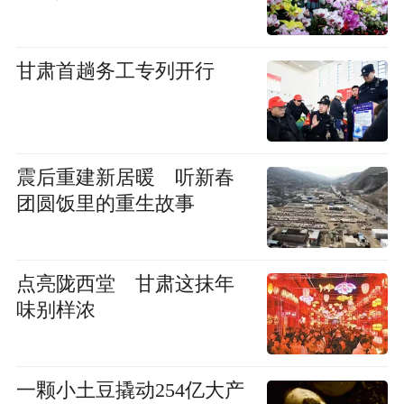
甘肃首趟务工专列开行
震后重建新居暖 听新春
团圆饭里的重生故事
点亮陇西堂 甘肃这抹年
味别样浓
一颗小土豆撬动254亿大产