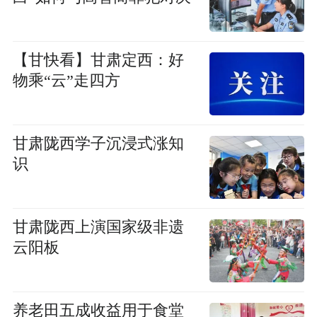
【甘快看】甘肃定西：好
物乘“云”走四方
甘肃陇西学子沉浸式涨知
识
甘肃陇西上演国家级非遗
云阳板
养老田五成收益用于食堂