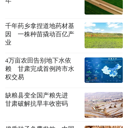
年
千年药乡拿捏道地药材基
因 一株种苗撬动百亿产
业
4万亩农田告别地下水依
赖 甘肃完成首例跨市水
权交易
缺粮县变全国产粮先进
甘肃破解抗旱丰收密码