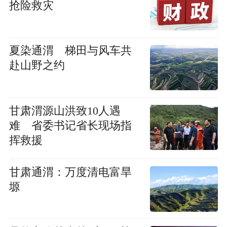
抢险救灾
夏染通渭 梯田与风车共
赴山野之约
甘肃渭源山洪致10人遇
难 省委书记省长现场指
挥救援
甘肃通渭：万度清电富旱
塬