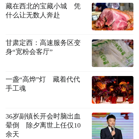
藏在西北的宝藏小城 凭
什么让无数人奔赴
甘肃定西：高速服务区变
身“宽粉会客厅”
一盏“高烨”灯 藏着代代
手工魂
36岁副镇长开会时脑出血
晕倒 除夕离世上任仅10
余天