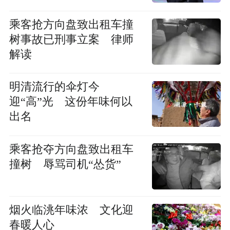
乘客抢方向盘致出租车撞
树事故已刑事立案 律师
解读
明清流行的伞灯今
迎“高”光 这份年味何以
出名
乘客抢夺方向盘致出租车
撞树 辱骂司机“怂货”
烟火临洮年味浓 文化迎
春暖人心