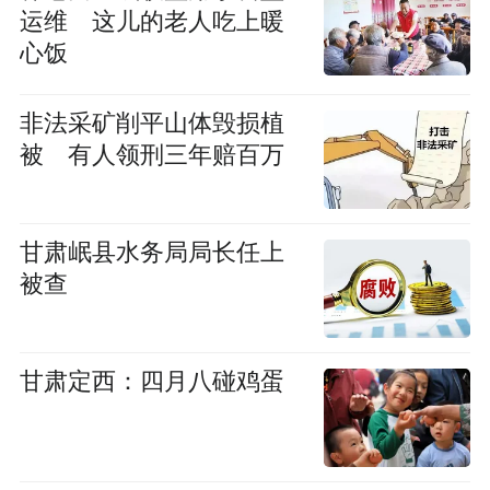
运维 这儿的老人吃上暖
心饭
非法采矿削平山体毁损植
被 有人领刑三年赔百万
甘肃岷县水务局局长任上
被查
甘肃定西：四月八碰鸡蛋