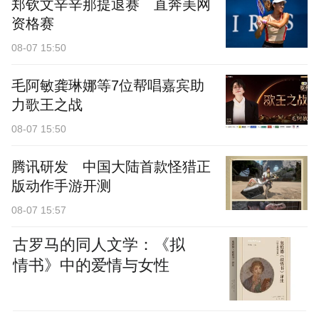
郑钦文辛辛那提退赛 直奔美网
资格赛
08-07 15:50
毛阿敏龚琳娜等7位帮唱嘉宾助
力歌王之战
08-07 15:50
腾讯研发 中国大陆首款怪猎正
版动作手游开测
08-07 15:57
古罗马的同人文学：《拟
情书》中的爱情与女性