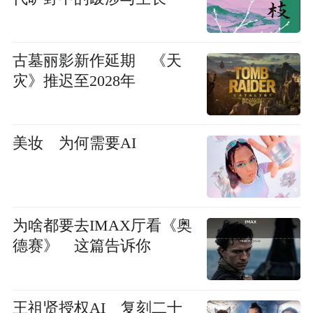
古墓丽影新作延期 《天
灾》推迟至2028年
美妆 为何需要AI
为啥都要去IMAX厅看《奥
德赛》 这篇告诉你
王祖贤授权AI 复刻二十