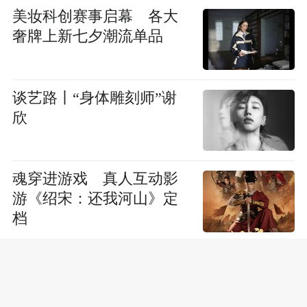
美妆科创赛事启幕 各大
奢牌上新七夕潮流单品
谈艺路丨“身体雕刻师”谢
欣
魂穿进游戏 真人互动影
游《绍宋：还我河山》定
档
从塞纳河到黄浦江 14位
巴黎歌剧院舞者上海亮家
底