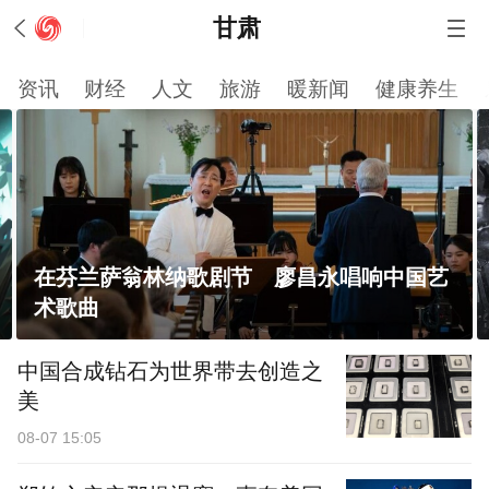
甘肃
资讯
财经
人文
旅游
暖新闻
健康养生
艺
如何改编经典 诺兰的一次示范
中国合成钻石为世界带去创造之
美
08-07 15:05