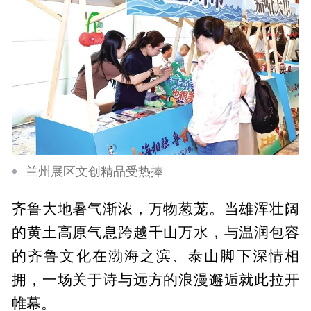
兰州展区文创精品受热捧
齐鲁大地暑气渐浓，万物葱茏。当雄浑壮阔
的黄土高原气息跨越千山万水，与温润包容
的齐鲁文化在渤海之滨、泰山脚下深情相
拥，一场关于诗与远方的浪漫邂逅就此拉开
帷幕。