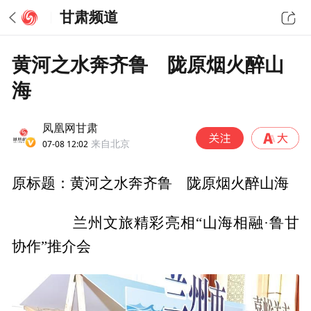
甘肃频道
黄河之水奔齐鲁 陇原烟火醉山
海
凤凰网甘肃
07-08 12:02
来自北京
原标题：黄河之水奔齐鲁 陇原烟火醉山海
兰州文旅精彩亮相“山海相融·鲁甘
协作”推介会