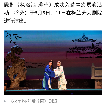
陇剧《枫洛池·辨草》成功入选本次展演活
动，将分别于8月9日、11日在梅兰芳大剧院
进行演出。
《火焰驹·前后花园》剧照