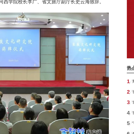
河西学院校长李广、省文旅厅副厅长史云海致辞。
热
1
2
3
4
5
6