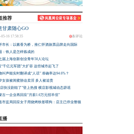
道推荐
意甘肃随心GO
0
-05-16 17:58:35
条评论
怀市长：以酱香为桥，推仁怀酒旅票品牌走向国际
题：铁人是怎样炼成的
七届上海创新创业青年50人论坛
股“千亿元军团”大扩容 这些城市起飞了
物叫声能实时翻译成“人话” 准确率达94.6%？
3岁女孩被闺蜜胁迫卖淫 多人被追责
横店快没剧组了”登上热搜 横店影视城动态辟谣
蒙古一企业再回应“月薪1.6万元招羊倌”
连市监局回应女子用烧烤铁签喂狗：店主已停业整顿
直播