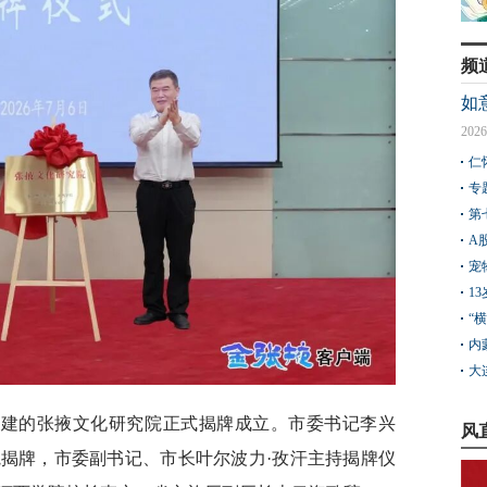
频
如
2026
仁
专
第
A
宠
1
“
内
大
共建的张掖文化研究院正式揭牌成立。市委书记李兴
风
揭牌，市委副书记、市长叶尔波力·孜汗主持揭牌仪