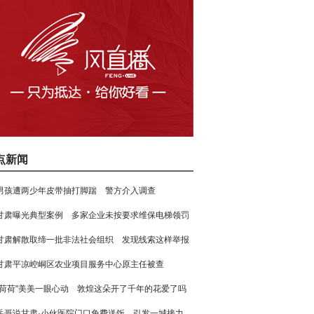
点新闻
男孩遭两少年皮带抽打脚踹 警方介入调查
甘肃曝光典型案例 多家企业未按要求维保电梯领罚
甘肃解散取缔一批非法社会组织 发现线索这样举报
甘肃平凉崆峒区农业项目服务中心原主任被查
"荷荷"美美一眼心动 敦煌这朵开了千年的花爱了吗
岳哥说甘肃·小伙医院门口免费送饭 引发一城接力