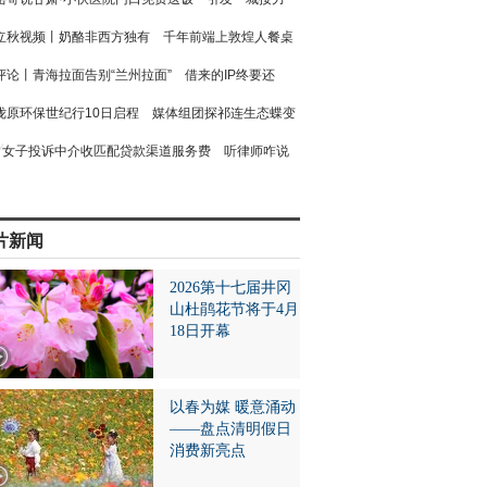
立秋视频丨奶酪非西方独有 千年前端上敦煌人餐桌
评论丨青海拉面告别“兰州拉面” 借来的IP终要还
陇原环保世纪行10日启程 媒体组团探祁连生态蝶变
女子投诉中介收匹配贷款渠道服务费 听律师咋说
片新闻
2026第十七届井冈
山杜鹃花节将于4月
18日开幕
以春为媒 暖意涌动
——盘点清明假日
消费新亮点