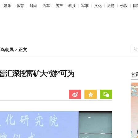
娱乐
体育
时尚
汽车
房产
科技
军事
文化
旅游
佛教
国
站
百鸟朝凤
>
正文
智汇深挖富矿大“游”可为
甘