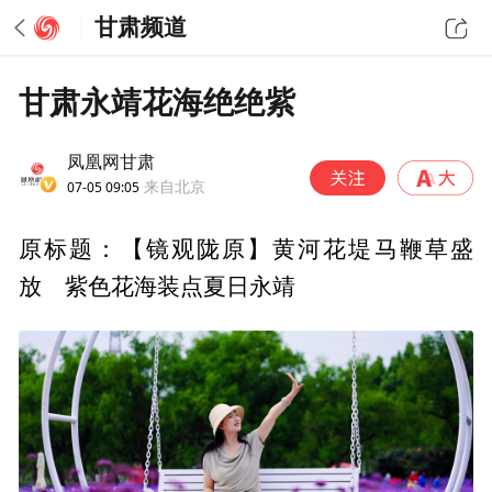
甘肃频道
甘肃永靖花海绝绝紫
凤凰网甘肃
07-05 09:05
来自北京
原标题：【镜观陇原】黄河花堤马鞭草盛
放 紫色花海装点夏日永靖