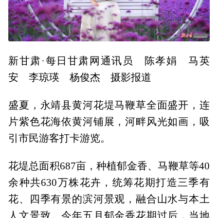
新甘肃·每日甘肃网通讯员 陈孝娟 马英
安 李琼瑛 杨俊杰 摄影报道
盛夏，永靖县黄河花堤马鞭草全面盛开，连
片紫色花海依黄河铺展，河畔风光如画，吸
引市民游客打卡游览。
花堤总面积687亩，种植郁金香、马鞭草等40
余种共630万株花卉，统筹花期打造三季有
花、四季有景的滨河景观，融合山水与本土
人文景致。今年五月郁金香花期过后，当地