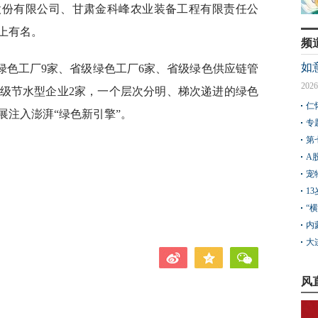
股份有限公司、甘肃金科峰农业装备工程有限责任公
上有名。
频
如
绿色工厂9家、省级绿色工厂6家、省级绿色供应链管
2026
省级节水型企业2家，一个层次分明、梯次递进的绿色
仁
展注入澎湃“绿色新引擎”。
专
第
A
宠
1
“
内
大
风