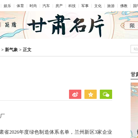
娱乐
体育
时尚
汽车
房产
科技
军事
文化
旅游
佛教
国
站
>
新气象
>
正文
甘
工厂
省2026年度绿色制造体系名单，兰州新区3家企业