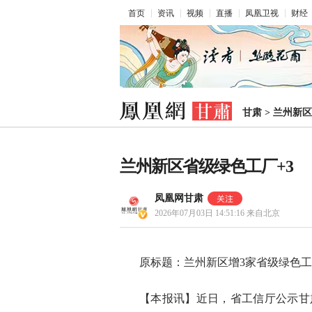
首页
资讯
视频
直播
凤凰卫视
财经
甘肃
>
兰州新区
兰州新区省级绿色工厂+3
凤凰网甘肃
2026年07月03日 14:51:16
来自北京
原标题：兰州新区增3家省级绿色
【本报讯】近日，省工信厅公示甘肃