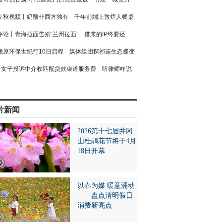
立秋视频丨奶酪非西方独有 千年前端上敦煌人餐桌
评论丨青海拉面告别“兰州拉面” 借来的IP终要还
陇原环保世纪行10日启程 媒体组团探祁连生态蝶变
女子投诉中介收匹配贷款渠道服务费 听律师咋说
片新闻
2026第十七届井冈
山杜鹃花节将于4月
18日开幕
以春为媒 暖意涌动
——盘点清明假日
消费新亮点