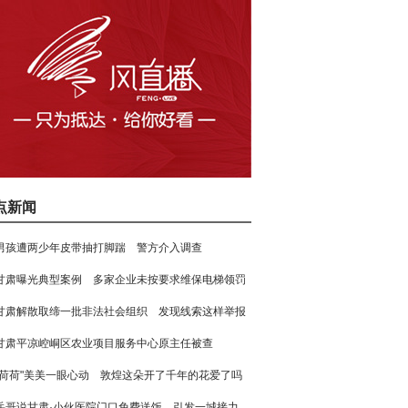
点新闻
男孩遭两少年皮带抽打脚踹 警方介入调查
甘肃曝光典型案例 多家企业未按要求维保电梯领罚
甘肃解散取缔一批非法社会组织 发现线索这样举报
甘肃平凉崆峒区农业项目服务中心原主任被查
"荷荷"美美一眼心动 敦煌这朵开了千年的花爱了吗
岳哥说甘肃·小伙医院门口免费送饭 引发一城接力