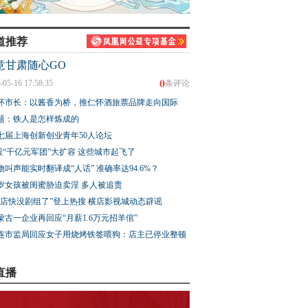
道推荐
意甘肃随心GO
0
-05-16 17:58:35
条评论
怀市长：以酱香为桥，推仁怀酒旅票品牌走向国际
题：铁人是怎样炼成的
七届上海创新创业青年50人论坛
股“千亿元军团”大扩容 这些城市起飞了
物叫声能实时翻译成“人话” 准确率达94.6%？
3岁女孩被闺蜜胁迫卖淫 多人被追责
横店快没剧组了”登上热搜 横店影视城动态辟谣
蒙古一企业再回应“月薪1.6万元招羊倌”
连市监局回应女子用烧烤铁签喂狗：店主已停业整顿
直播