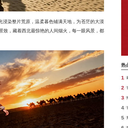
光浸染整片荒原，温柔暮色铺满天地，为苍茫的大漠
景致，藏着西北最惊艳的人间烟火，每一眼风景，都
热
1
2
3
4
5
6