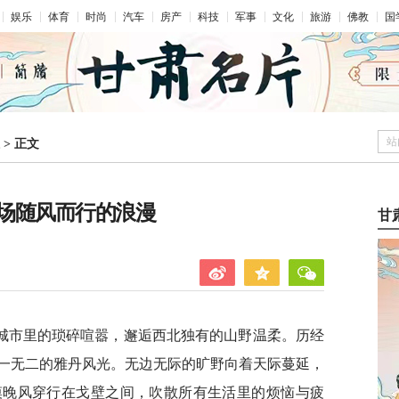
娱乐
体育
时尚
汽车
房产
科技
军事
文化
旅游
佛教
国
站
>
正文
场随风而行的浪漫
甘
城市里的琐碎喧嚣，邂逅西北独有的山野温柔。历经
一无二的雅丹风光。无边无际的旷野向着天际蔓延，
漠晚风穿行在戈壁之间，吹散所有生活里的烦恼与疲