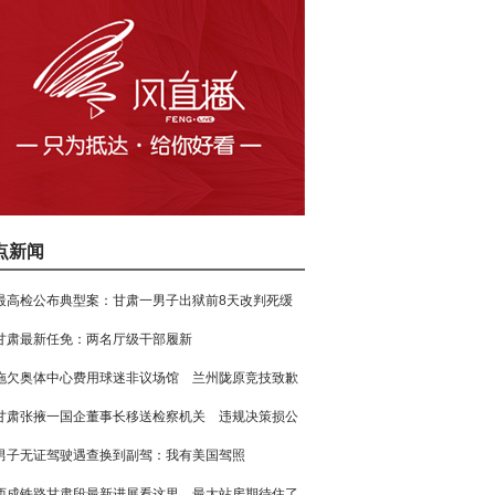
点新闻
最高检公布典型案：甘肃一男子出狱前8天改判死缓
甘肃最新任免：两名厅级干部履新
拖欠奥体中心费用球迷非议场馆 兰州陇原竞技致歉
甘肃张掖一国企董事长移送检察机关 违规决策损公
男子无证驾驶遇查换到副驾：我有美国驾照
西成铁路甘肃段最新进展看这里 最大站房期待住了