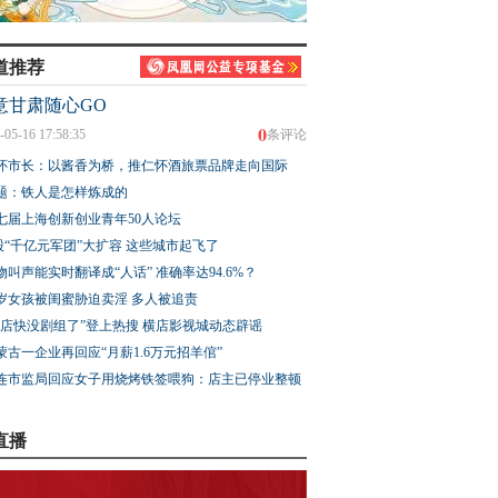
道推荐
意甘肃随心GO
0
-05-16 17:58:35
条评论
怀市长：以酱香为桥，推仁怀酒旅票品牌走向国际
题：铁人是怎样炼成的
七届上海创新创业青年50人论坛
股“千亿元军团”大扩容 这些城市起飞了
物叫声能实时翻译成“人话” 准确率达94.6%？
3岁女孩被闺蜜胁迫卖淫 多人被追责
横店快没剧组了”登上热搜 横店影视城动态辟谣
蒙古一企业再回应“月薪1.6万元招羊倌”
连市监局回应女子用烧烤铁签喂狗：店主已停业整顿
直播