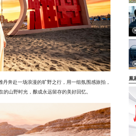
凰
雅丹奔赴一场浪漫的旷野之行，用一组氛围感旅拍，
在的山野时光，酿成永远留存的美好回忆。