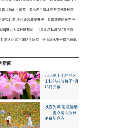
甘肃拉响山洪预警 多地发生滑坡泥石流风险较高
岳哥说甘肃·农村娃营养餐升级 甘肃新规硬核守护
视频|谁说大漠只懂苍凉 甘肃金塔私藏"金"喜浪漫
甘肃终止10市州防洪响应 进山涉水安全提示速戳
片新闻
2026第十七届井冈
山杜鹃花节将于4月
18日开幕
以春为媒 暖意涌动
——盘点清明假日
消费新亮点