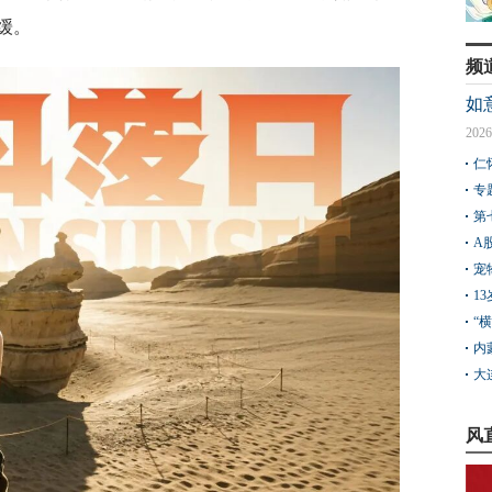
缓。
频
如
2026
仁
专
第
A
宠
1
“
内
大
风