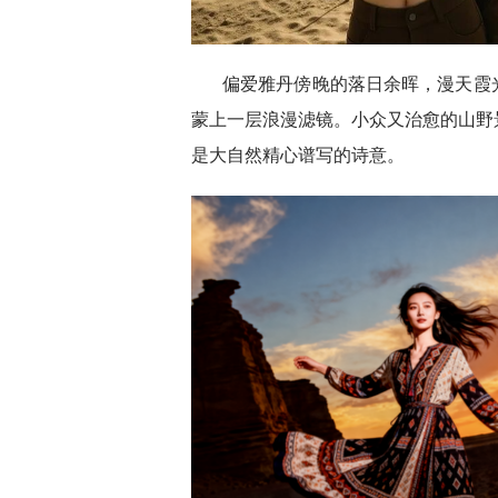
偏爱雅丹傍晚的落日余晖，漫天霞
蒙上一层浪漫滤镜。小众又治愈的山野
是大自然精心谱写的诗意。