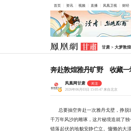
首页
资讯
视频
直播
凤凰卫视
财经
甘肃
>
大梦敦煌
奔赴敦煌雅丹旷野 收藏一
凤凰网甘肃
2026年06月03日 15:05:47
来自北京
总要抽空奔赴一次雅丹戈壁，挣脱
千万年风沙的雕琢，这片秘境造就了独
错落起伏的地貌安静伫立。慵懒的大