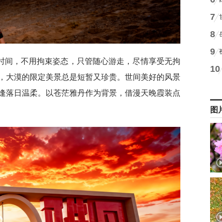
7
8
9
时间，不用拘束姿态，只管随心游走，尽情享受无拘
10
，大漠的限定美景总是短暂又珍贵。世间美好的风景
逢落日温柔。以苍茫雅丹作为背景，借漫天晚霞装点
图