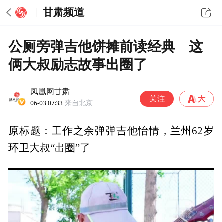
甘肃频道
公厕旁弹吉他饼摊前读经典 这
俩大叔励志故事出圈了
凤凰网甘肃
06-03 07:33
来自北京
原标题：工作之余弹弹吉他怡情，兰州62岁
环卫大叔“出圈”了