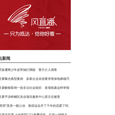
点新闻
男孩遭两少年皮带抽打脚踹 警方介入调查
甘肃曝光典型案例 多家企业未按要求维保电梯领罚
甘肃解散取缔一批非法社会组织 发现线索这样举报
甘肃平凉崆峒区农业项目服务中心原主任被查
"荷荷"美美一眼心动 敦煌这朵开了千年的花爱了吗
岳哥说甘肃·小伙医院门口免费送饭 引发一城接力