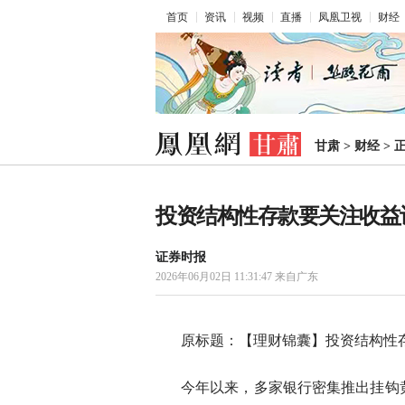
首页
资讯
视频
直播
凤凰卫视
财经
甘肃
>
财经
>
投资结构性存款要关注收益
证券时报
2026年06月02日 11:31:47
来自广东
原标题：【理财锦囊】投资结构性
今年以来，多家银行密集推出挂钩