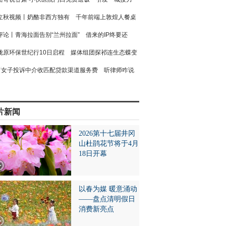
立秋视频丨奶酪非西方独有 千年前端上敦煌人餐桌
评论丨青海拉面告别“兰州拉面” 借来的IP终要还
陇原环保世纪行10日启程 媒体组团探祁连生态蝶变
女子投诉中介收匹配贷款渠道服务费 听律师咋说
片新闻
2026第十七届井冈
山杜鹃花节将于4月
18日开幕
以春为媒 暖意涌动
——盘点清明假日
消费新亮点