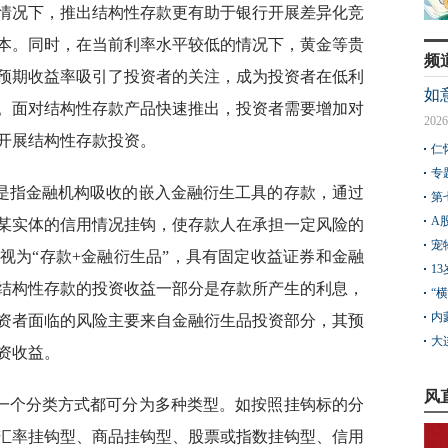
情况下，推出结构性存款更有助于银行开展差异化竞
本。同时，在当前利率水平较低的情况下，黄金等贵
频
预期收益率吸引了投资者的关注，成为投资者在低利
如
。面对结构性存款产品快速推出，投资者需要增加对
2026
开展结构性存款投资。
仁
专
是指金融机构吸收的嵌入金融衍生工具的存款，通过
第
A
某实体的信用情况挂钩，使存款人在承担一定风险的
宠
视为“存款+金融衍生品”，具有固定收益证券和金融
1
结构性存款的投资收益一部分是存款所产生的利息，
“
内
资者面临的风险主要来自金融衍生品投资部分，其预
大
资收益。
风
一个分类方式都可分为多种类型。如按照挂钩标的分
汇率挂钩型、商品挂钩型、股票或指数挂钩型、信用