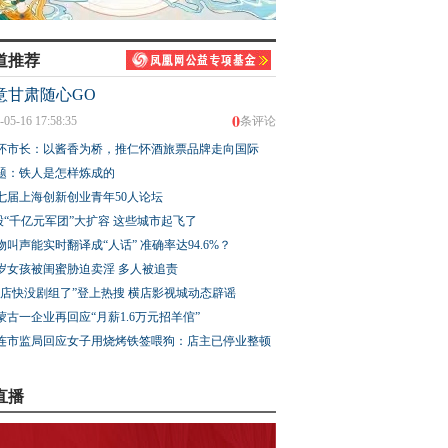
道推荐
意甘肃随心GO
0
-05-16 17:58:35
条评论
怀市长：以酱香为桥，推仁怀酒旅票品牌走向国际
题：铁人是怎样炼成的
七届上海创新创业青年50人论坛
股“千亿元军团”大扩容 这些城市起飞了
物叫声能实时翻译成“人话” 准确率达94.6%？
3岁女孩被闺蜜胁迫卖淫 多人被追责
横店快没剧组了”登上热搜 横店影视城动态辟谣
蒙古一企业再回应“月薪1.6万元招羊倌”
连市监局回应女子用烧烤铁签喂狗：店主已停业整顿
直播