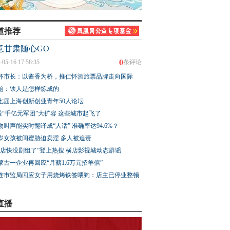
道推荐
意甘肃随心GO
0
-05-16 17:58:35
条评论
怀市长：以酱香为桥，推仁怀酒旅票品牌走向国际
题：铁人是怎样炼成的
七届上海创新创业青年50人论坛
股“千亿元军团”大扩容 这些城市起飞了
物叫声能实时翻译成“人话” 准确率达94.6%？
3岁女孩被闺蜜胁迫卖淫 多人被追责
横店快没剧组了”登上热搜 横店影视城动态辟谣
蒙古一企业再回应“月薪1.6万元招羊倌”
连市监局回应女子用烧烤铁签喂狗：店主已停业整顿
直播