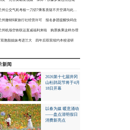
兰州公交气耗考核一刀切?乘客质疑不开空调与此有关
兰州撤销9家旅行社经营许可 报名参团提醒快码住
兰州机场空铁联运直减福利来啦 购票换乘这样办理
双胞胎姐妹考进兰大 四年后双双续约本校读研
片新闻
2026第十七届井冈
山杜鹃花节将于4月
18日开幕
以春为媒 暖意涌动
——盘点清明假日
消费新亮点