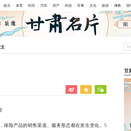
娱乐
体育
时尚
汽车
房产
科技
军事
文化
旅游
佛教
国
站
正文
甘
径
，保险产品的销售渠道、服务形态都在发生变化。5