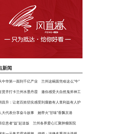
点新闻
从中华第一面到千亿产业 兰州这碗面凭啥这么"牛"
任贤齐打卡兰州水墨丹霞 邀你感受大自然鬼斧神工
胡昌升：让老百姓切实感受到腐败有人查利益有人护
人大代表分享奋斗故事 她带火“甘味”香飘京港
癌症患者“益”起送饭 兰州各界爱心汇聚肿瘤医院
网友一元售卖霸凌视频 律师：涉嫌多重违法违规