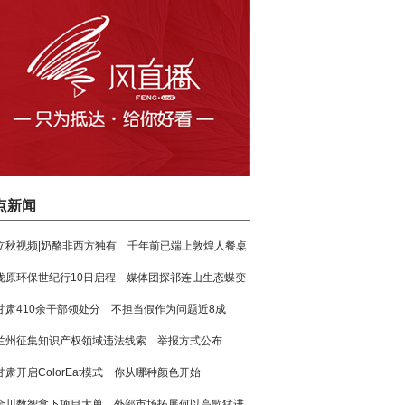
点新闻
立秋视频|奶酪非西方独有 千年前已端上敦煌人餐桌
陇原环保世纪行10日启程 媒体团探祁连山生态蝶变
甘肃410余干部领处分 不担当假作为问题近8成
兰州征集知识产权领域违法线索 举报方式公布
甘肃开启ColorEat模式 你从哪种颜色开始
金川数智拿下项目大单 外部市场拓展何以高歌猛进