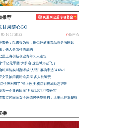
道推荐
意甘肃随心GO
0
-05-16 17:58:35
条评论
怀市长：以酱香为桥，推仁怀酒旅票品牌走向国际
题：铁人是怎样炼成的
七届上海创新创业青年50人论坛
股“千亿元军团”大扩容 这些城市起飞了
物叫声能实时翻译成“人话” 准确率达94.6%？
3岁女孩被闺蜜胁迫卖淫 多人被追责
横店快没剧组了”登上热搜 横店影视城动态辟谣
蒙古一企业再回应“月薪1.6万元招羊倌”
连市监局回应女子用烧烤铁签喂狗：店主已停业整顿
直播