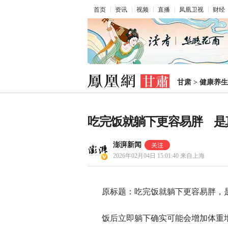
首页
资讯
视频
直播
凤凰卫视
财经
甘肃
>
健康养生
吃完饭就躺下更容易胖 是
澎湃新闻
2026年02月04日 15:01:40
来自上海
原标题：吃完饭就躺下更容易胖，
饭后立即躺下确实可能会增加体重