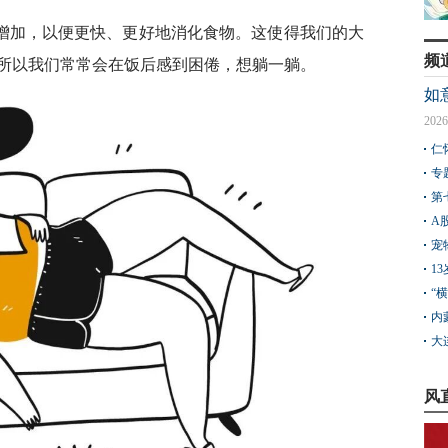
增加，以便更快、更好地消化食物。这使得我们的大
频
所以我们常常会在饭后感到困倦，想躺一躺。
如
2026
仁
专
第
A
宠
1
“
内
大
风