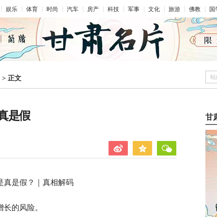
娱乐
体育
时尚
汽车
房产
科技
军事
文化
旅游
佛教
国
站
>
正文
真是假
甘
是真是假？｜真相解码
增长的风险。