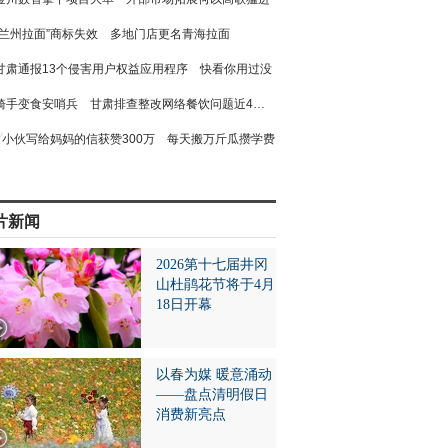
“兰州拉面”商标失效 多地门店更名青海拉面
甘肃通报13个侵害用户权益应用程序 快看你用过没
骑手变食安哨兵 甘肃排查整改网络餐饮问题近4万个
小伙写给妈妈的信获赞300万 每天搬万斤瓜攒学费
片新闻
2026第十七届井冈
山杜鹃花节将于4月
18日开幕
以春为媒 暖意涌动
——盘点清明假日
消费新亮点