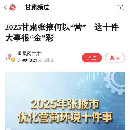
甘肃频道
2025甘肃张掖何以“营” 这十件
大事很“金”彩
凤凰网甘肃
01-09 18:24
来自北京