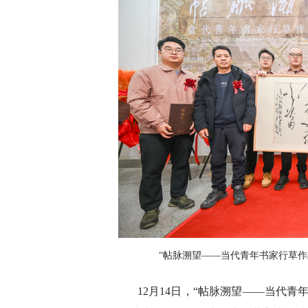
“帖脉溯望——当代青年书家行草作
12月14日，“帖脉溯望——当代