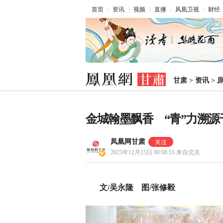
首页
资讯
视频
直播
凤凰卫视
财经
甘肃
>
资讯
>
金城翰墨飘香 “青”力溯
凤凰网甘肃
2025年12月15日 00:08:55
来自北京
文/吴永隆 图/张修毅