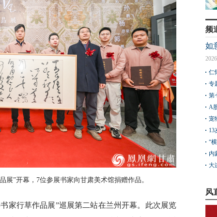
频
如
2026
仁
专
第
A
宠
1
“
内
大
品展”开幕，7位参展书家向甘肃美术馆捐赠作品。
风
青年书家行草作品展”巡展第二站在兰州开幕。此次展览