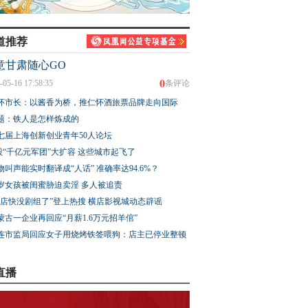
道推荐
意甘肃随心GO
0
-05-16 17:58:35
条评论
怀市长：以酱香为桥，推仁怀酒旅票品牌走向国际
题：铁人是怎样炼成的
七届上海创新创业青年50人论坛
股“千亿元军团”大扩容 这些城市起飞了
物叫声能实时翻译成“人话” 准确率达94.6%？
3岁女孩被闺蜜胁迫卖淫 多人被追责
横店快没剧组了”登上热搜 横店影视城动态辟谣
蒙古一企业再回应“月薪1.6万元招羊倌”
连市监局回应女子用烧烤铁签喂狗：店主已停业整顿
直播