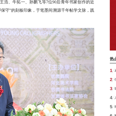
王浩、牛拓一、孙鹏飞等7位90后青年书家创作的近
即保守”的刻板印象，于笔墨间溯源千年帖学文脉，践
热
1
2
3
4
5
6