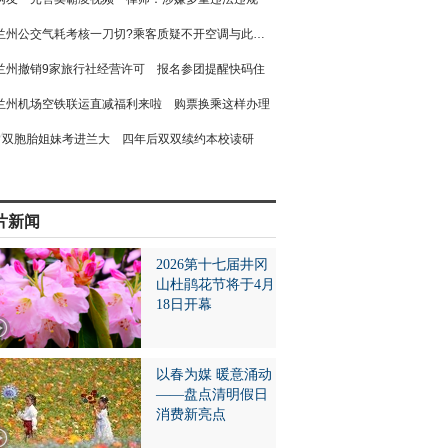
兰州公交气耗考核一刀切?乘客质疑不开空调与此有关
兰州撤销9家旅行社经营许可 报名参团提醒快码住
兰州机场空铁联运直减福利来啦 购票换乘这样办理
双胞胎姐妹考进兰大 四年后双双续约本校读研
片新闻
2026第十七届井冈
山杜鹃花节将于4月
18日开幕
以春为媒 暖意涌动
——盘点清明假日
消费新亮点