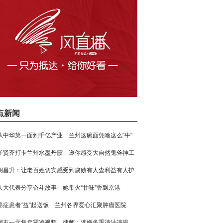
点新闻
从中华第一面到千亿产业 兰州这碗面凭啥这么"牛"
任贤齐打卡兰州水墨丹霞 邀你感受大自然鬼斧神工
胡昌升：让老百姓切实感受到腐败有人查利益有人护
人大代表分享奋斗故事 她带火“甘味”香飘京港
癌症患者“益”起送饭 兰州各界爱心汇聚肿瘤医院
网友一元售卖霸凌视频 律师：涉嫌多重违法违规