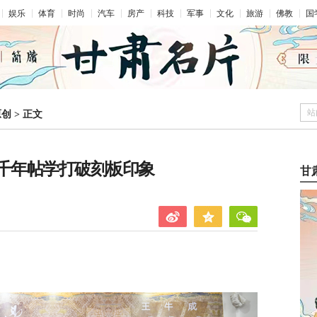
娱乐
体育
时尚
汽车
房产
科技
军事
文化
旅游
佛教
国
站
原创
>
正文
源千年帖学打破刻板印象
甘