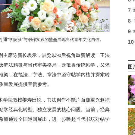
7
8
9
打通“学院派”与创作实践的壁垒展现当代青年文化自信。
10
副主席陈新长表示，展览以90后视角重新解读二王法
唐笔法精微与当代审美格局，既敬畏传统帖学，又求
图
框架，在笔法、字法、章法中坚守帖学内核并探索转
质量发展提供宝贵参考。
术学院教授姜寿田说，书法创作不能片面侧重兴趣挖
帖学经典化转型、独立发展的核心问题。当前，经典
希望通过全国巡回展出，进一步唤起当代书坛对帖学