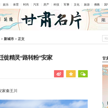
娱乐
体育
时尚
汽车
房产
科技
军事
文化
旅游
佛教
国
站
>
新城市
>
正文
迁徙精灵“路转粉”安家
甘
安家秦王川