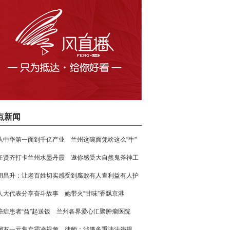
点新闻
从中华第一面到千亿产业 兰州这碗面凭啥这么"牛"
任贤齐打卡兰州水墨丹霞 邀你感受大自然鬼斧神工
胡昌升：让老百姓切实感受到腐败有人查利益有人护
人大代表分享奋斗故事 她带火“甘味”香飘京港
癌症患者“益”起送饭 兰州各界爱心汇聚肿瘤医院
网友一元售卖霸凌视频 律师：涉嫌多重违法违规