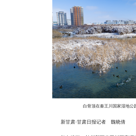
白骨顶在秦王川国家湿地公
新甘肃·甘肃日报记者 魏晓倩