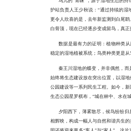
鸟儿的“青睐”，源于湿地生态的
护站负责人王少秋说：“通过持续的湿
更令人欣喜的是，去年新监测到白尾鹞
白骨顶，现在已经逐步变成留鸟，真正
数据是最有力的证明：植物种类从
稳定的湿地植被系统；鸟类种类更是从58
秦王川湿地的蝶变，并非偶然，而
始终将生态建设放在突出位置，以湿地
公园建设等一系列民生工程。如今，新
生态公园星罗棋布，“城在林中、水在
夕阳西下，薄雾散尽，候鸟纷纷归
相辉映，构成一幅人与自然和谐共生的
园还将迎来更多“客人”与“家人”。这