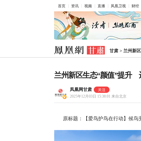
首页
资讯
视频
直播
凤凰卫视
财经
甘肃
>
兰州新区
兰州新区生态“颜值”提升 
凤凰网甘肃
2025年12月03日 15:38:01
来自北京
原标题：【爱鸟护鸟在行动】候鸟