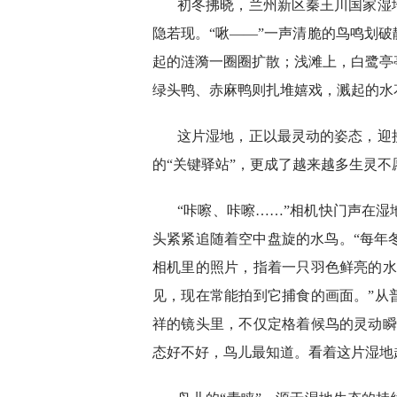
初冬拂晓，兰州新区秦王川国家湿
隐若现。“啾——”一声清脆的鸟鸣划
起的涟漪一圈圈扩散；浅滩上，白鹭亭
绿头鸭、赤麻鸭则扎堆嬉戏，溅起的水
这片湿地，正以最灵动的姿态，迎
的“关键驿站”，更成了越来越多生灵不
“咔嚓、咔嚓……”相机快门声在
头紧紧追随着空中盘旋的水鸟。“每年冬
相机里的照片，指着一只羽色鲜亮的水
见，现在常能拍到它捕食的画面。”从
祥的镜头里，不仅定格着候鸟的灵动瞬
态好不好，鸟儿最知道。看着这片湿地