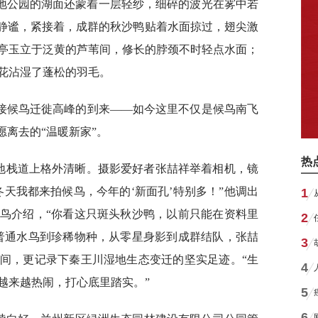
地公园的湖面还蒙着一层轻纱，细碎的波光在雾中若
破静谧，紧接着，成群的秋沙鸭贴着水面掠过，翅尖激
亭玉立于泛黄的芦苇间，修长的脖颈不时轻点水面；
花沾湿了蓬松的羽毛。
接候鸟迁徙高峰的到来——如今这里不仅是候鸟南飞
愿离去的“温暖新家”。
热
湿地栈道上格外清晰。摄影爱好者张喆祥举着相机，镜
天我都来拍候鸟，今年的‘新面孔’特别多！”他调出
1
鸟介绍，“你看这只斑头秋沙鸭，以前只能在资料里
2
普通水鸟到珍稀物种，从零星身影到成群结队，张喆
3
间，更记录下秦王川湿地生态变迁的坚实足迹。“生
4
越来越热闹，打心底里踏实。”
5
6