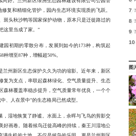
持续向好。兰州新区绿洲生态园林建设有限公司公园管
7
地修复和精细化管护，园内生态环境实现质的飞跃。
、斑头秋沙鸭等国家保护动物，原本只是迁徙路过的
8
把这里当成了家。”
9
10
建园初期的零散分布，发展到如今的173种，构筑起
种增至87种，增幅超50%。
图
是兰州新区生态保护久久为功的缩影。近年来，新区
修复为支点，串联起森林绿化、空气质量提升、生态
区森林覆盖率稳步提升，空气质量常年优良，一个个
城中、人在景中”的生态格局已然成型。
巢，湿地恢复了静谧。水面上，余晖与飞鸟的剪影交
美好画卷。随着候鸟迁徙高峰的持续，秦王川湿地公
片充满生机的土地，不仅是候鸟的乐园，更是兰州新区