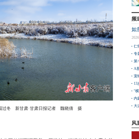
频
如
2026
仁
专
第
A
宠
1
“
内
大
园过冬 新甘肃·甘肃日报记者 魏晓倩 摄
风