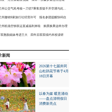
兰州公交气耗考核一刀切?乘客质疑不开空调与此有关
兰州撤销9家旅行社经营许可 报名参团提醒快码住
兰州机场空铁联运直减福利来啦 购票换乘这样办理
双胞胎姐妹考进兰大 四年后双双续约本校读研
片新闻
2026第十七届井冈
山杜鹃花节将于4月
18日开幕
以春为媒 暖意涌动
——盘点清明假日
消费新亮点