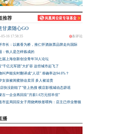
道推荐
意甘肃随心GO
0
-05-16 17:58:35
条评论
怀市长：以酱香为桥，推仁怀酒旅票品牌走向国际
题：铁人是怎样炼成的
七届上海创新创业青年50人论坛
股“千亿元军团”大扩容 这些城市起飞了
物叫声能实时翻译成“人话” 准确率达94.6%？
3岁女孩被闺蜜胁迫卖淫 多人被追责
横店快没剧组了”登上热搜 横店影视城动态辟谣
蒙古一企业再回应“月薪1.6万元招羊倌”
连市监局回应女子用烧烤铁签喂狗：店主已停业整顿
直播