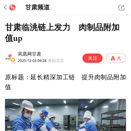
甘肃频道
甘肃临洮链上发力 肉制品附加
值up
凤凰网甘肃
2025-12-03 09:28
来自北京
原标题：延长精深加工链 提升肉制品附加
值