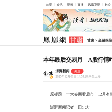
首页
资讯
视频
直播
凤凰卫视
财经
甘肃
>
金融保险
本年最后交易月 A股行情
澎湃新闻
2025年12月01日 14:53:28
来自上海
原标题：十大券商看后市丨12月有
澎湃新闻记者 田忠方