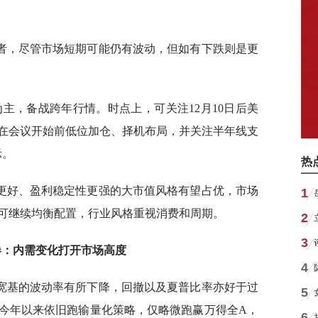
者，尽管市场短期可能仍有波动，但如有下跌则是更
主，备战跨年行情。时点上，可关注12月10日后美
在会议开始前低位加仓、择机布局，并关注半年线支
示。
热
性更好、盈利稳定性更强的大市值风格有望占优，市场
1
可继续均衡配置，行业风格重视消费和周期。
2
3
券：内需变化打开市场高度
4
宽基的波动率有所下降，回撤以及夏普比率亦好于过
5
今年以来依旧跑输量化策略，仅略微跑赢万得全A，
6