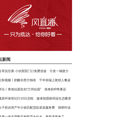
点新闻
岳哥说甘肃·小伙医院门口免费送饭 引发一城接力
立秋视频丨奶酪非西方独有 千年前端上敦煌人餐桌
评论丨青海拉面告别“兰州拉面” 借来的IP终要还
陇原环保世纪行10日启程 媒体组团探祁连生态蝶变
女子投诉房产中介收匹配贷款渠道服务费 律师咋说
甘肃一地干旱数百村民背水拉水 最新进展来了