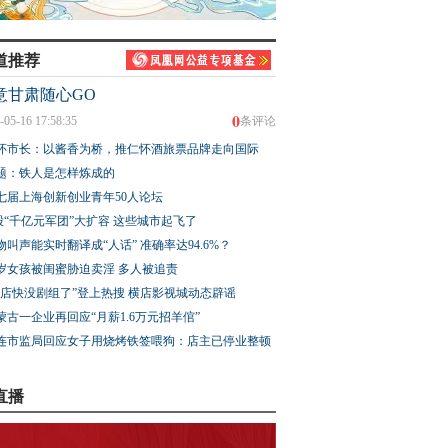
道推荐
意甘肃随心GO
0
-05-16 17:58:35
条评论
怀市长：以酱香为桥，推仁怀酒旅票品牌走向国际
题：铁人是怎样炼成的
七届上海创新创业青年50人论坛
股“千亿元军团”大扩容 这些城市起飞了
物叫声能实时翻译成“人话” 准确率达94.6%？
3岁女孩被闺蜜胁迫卖淫 多人被追责
横店快没剧组了”登上热搜 横店影视城动态辟谣
蒙古一企业再回应“月薪1.6万元招羊倌”
连市监局回应女子用烧烤铁签喂狗：店主已停业整顿
直播