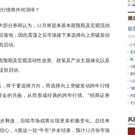
A股行情将作何演绎？
频
大部分券商认为，12月将迎来基本面预期及宏观流动
如
后落地，因此震荡之后市场接下来选择向上突破发动
2026
前启动。
仁
专
第
本面预期及宏观流动性改善、政策及产业主题催化以及
A
提前启动。
宠
1
后，终于要选择方向，而选择向上突破发动跨年行情
“
资金的共振，从而形成经典的跨年行情。”招商证券
内
大
风
逐步释放，后续市场或将出现更多积极变化。总结来
心，A股这一轮“牛市”并未结束，预计12月份市场