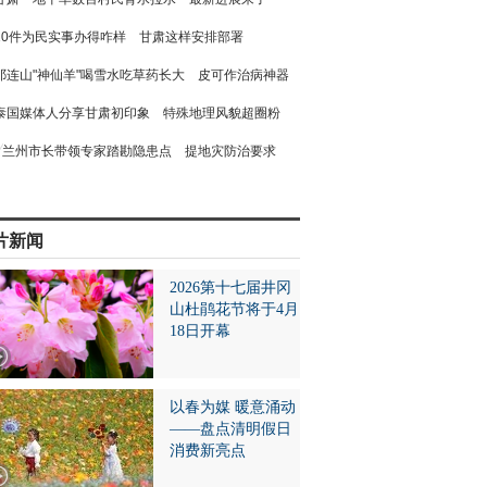
10件为民实事办得咋样 甘肃这样安排部署
祁连山"神仙羊"喝雪水吃草药长大 皮可作治病神器
泰国媒体人分享甘肃初印象 特殊地理风貌超圈粉
兰州市长带领专家踏勘隐患点 提地灾防治要求
片新闻
2026第十七届井冈
山杜鹃花节将于4月
18日开幕
以春为媒 暖意涌动
——盘点清明假日
消费新亮点