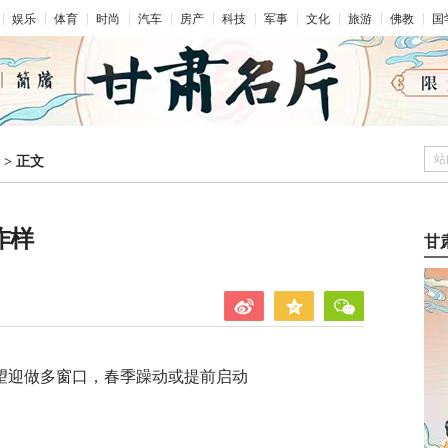
娱乐
体育
时尚
汽车
房产
科技
军事
文化
旅游
佛教
国
站
>
正文
咋样
甘
望迎做多窗口，春季躁动或提前启动