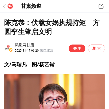
甘肃频道
陈克恭：伏羲女娲执规持矩 方
圆孪生肇启文明
凤凰网甘肃
2025-11-17 06:20
来自北京
文/马瑞凡 图/杨艺锴