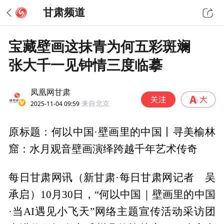
甘肃频道
宝藏壁画这抹青为何五彩斑斓
张大千一见钟情三度临摹
凤凰网甘肃
2025-11-04 09:59
来自北京
原标题：何以中国·壁画里的中国丨寻美榆林
窟：水月观音壁画演绎跨越千年艺术传奇
每日甘肃网讯（新甘肃·每日甘肃网记者 吴
承启）10月30日，“何以中国｜壁画里的中国
·当AI遇见小飞天”网络主题宣传活动采访团