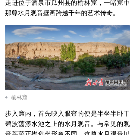
走进位于酒泉市瓜州县的榆林窟，一睹窟中
那尊水月观音壁画跨越千年的艺术传奇。
榆林窟
步入窟内，首先映入眼帘的便是半坐半卧于
碧波荡漾水池之上的水月观音。与常见的观
音菩萨正襟危坐形象不同，这尊水月观音以