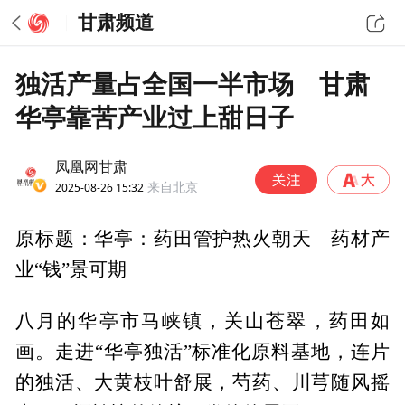
甘肃频道
独活产量占全国一半市场 甘肃
华亭靠苦产业过上甜日子
凤凰网甘肃
2025-08-26 15:32
来自北京
原标题：华亭：药田管护热火朝天 药材产
业“钱”景可期
八月的华亭市马峡镇，关山苍翠，药田如
画。走进“华亭独活”标准化原料基地，连片
的独活、大黄枝叶舒展，芍药、川芎随风摇