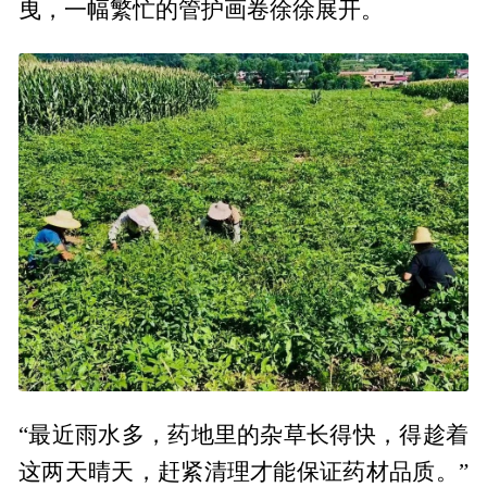
曳，一幅繁忙的管护画卷徐徐展开。
“最近雨水多，药地里的杂草长得快，得趁着
这两天晴天，赶紧清理才能保证药材品质。”