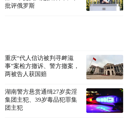
批评俄罗斯
重庆“代人信访被判寻衅滋
事”案检方撤诉、警方撤案，
两被告人获国赔
湖南警方悬赏通缉27岁卖淫
集团主犯、39岁毒品犯罪集
团主犯