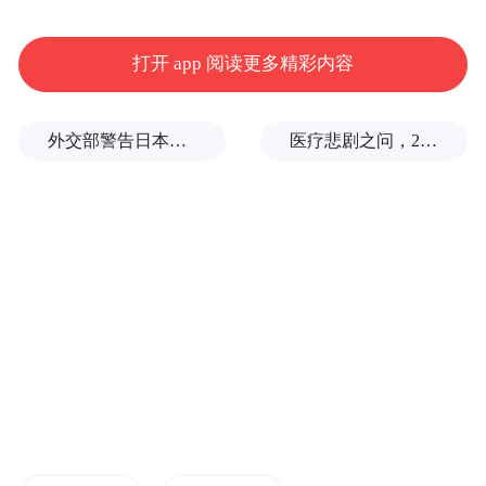
标志侵权行为，有效维护品牌形象。（王学
峰）
打开 app 阅读更多精彩内容
外交部警告日本：不要再次走向历史的被告席
医疗悲剧之问，2岁半患儿身亡，医生获刑1年
（张掖日报）
“特别声明：以上作品内容(包括在内的视频、图片或音
频)为凤凰网旗下自媒体平台“大风号”用户上传并发