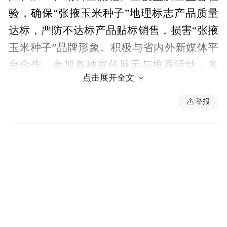
验，确保“张掖玉米种子”地理标志产品质量
达标，严防不达标产品贴标销售，损害“张掖
玉米种子”品牌形象。积极与省内外新媒体平
台合作、参加各种宣传展示与推荐活动，多
点击展开全文
渠道、全方位宣传“张掖玉米种子”地理标志
保护产品，叫响擦亮“张掖有种·种天下”名
举报
片，不断提高市场竞争力，提升企业贴标意
识。加强与国家、省、市市场监管局的沟通
衔接，持续推进示范区创建工作。建立协同
联动机制，市场监管、公安、农业农村等部
门强化工作联动，加强地理标志证明商标授
权使用企业日常监管，引导企业规范商标使
用管理，联合打击假冒“张掖玉米种子”地理