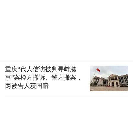
重庆“代人信访被判寻衅滋
事”案检方撤诉、警方撤案，
两被告人获国赔