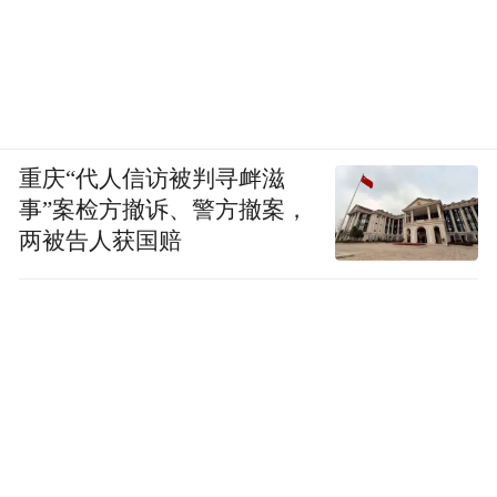
重庆“代人信访被判寻衅滋
事”案检方撤诉、警方撤案，
两被告人获国赔