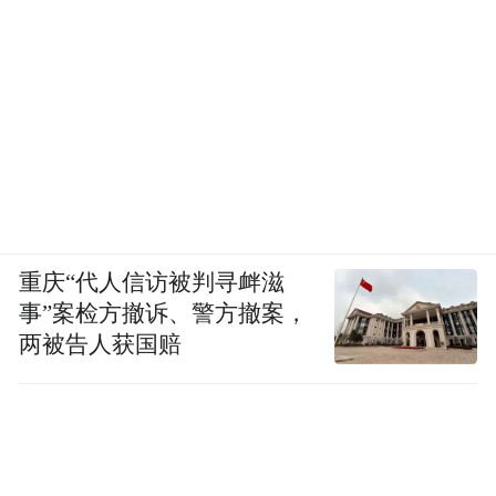
重庆“代人信访被判寻衅滋
事”案检方撤诉、警方撤案，
两被告人获国赔