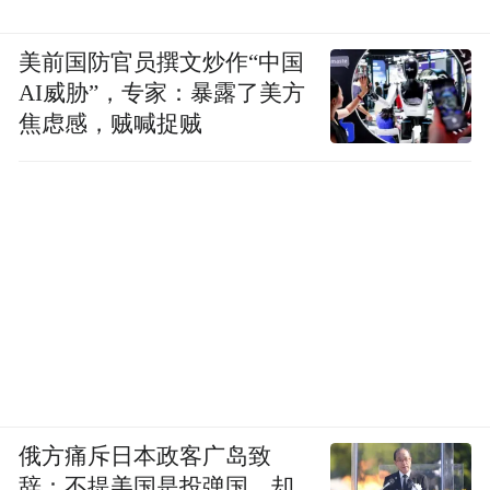
美前国防官员撰文炒作“中国
AI威胁”，专家：暴露了美方
焦虑感，贼喊捉贼
俄方痛斥日本政客广岛致
辞：不提美国是投弹国，却