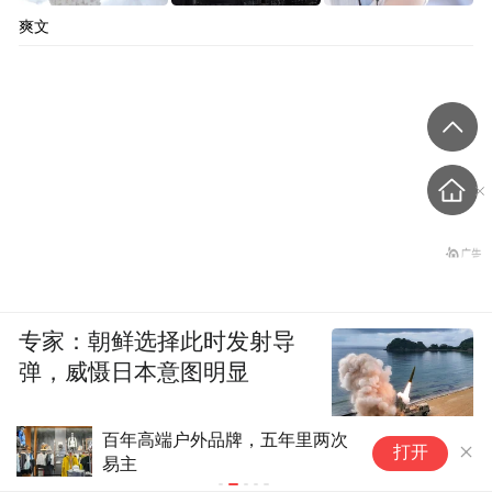
爽文
专家：朝鲜选择此时发射导
弹，威慑日本意图明显
安睡裤广告吐槽女生月经气味
中
打开
大，赚女人的钱还要渲染月经羞
牌
耻？