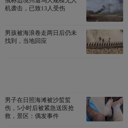
俄称边境州遭乌大规模无人
机袭击，已致13人受伤
男孩被海浪卷走两日后仍未
找到，当地回应
男子在日照海滩被沙蜇蜇
伤，5小时后被紧急送医抢
救，景区：偶发事件