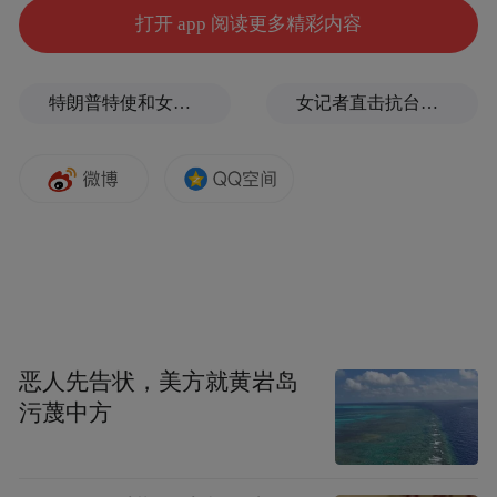
打开 app 阅读更多精彩内容
顺着崖壁往上攀爬，一直攀缘到崖顶，层层
叠叠老绿的叶子覆盖了土崖，如同岁月覆盖
了历史。院子里有巨大的老树，树上结满果
特朗普特使和女婿近日或访问俄乌
女记者直击抗台风一线，被吹得站不住
子。树下有石凳石桌，还有一些盆盆罐罐。
这个时候，我觉得内心的时间密码慢慢被解
封，原始血脉觉醒，很想像古猿那样，噌噌
地爬到大树上，摘了野果子吃，从这个枝子
荡到那个枝子……
如果时光一直往上溯，这个山崖下一定会有
恶人先告状，美方就黄岩岛
远古的南佐先民，他们最先住在简单的草棚
污蔑中方
里，地面上撒下一层白灰，祛除湿气和蚊
虫。后来用简单的工具凿开窑洞，搬迁到窑