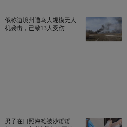
俄称边境州遭乌大规模无人
机袭击，已致13人受伤
男子在日照海滩被沙蜇蜇