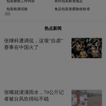
府的意境里，一边唱歌，一边收获。
（甘肃日报）
热点新闻
“特别声明：以上作品内容(包括在内的视频、图片或音
频)为凤凰网旗下自媒体平台“大风号”用户上传并发
张继科遭调侃，这项“自虐”
布，本平台仅提供信息存储空间服务。
赛事在中国火了
Notice: The content above (including the videos,
pictures and audios if any) is uploaded and posted
by the user of Dafeng Hao, which is a social media
platform and merely provides information storage
space services.”
张嘴就灌满雨水，70公斤记
者被台风吹得站不稳