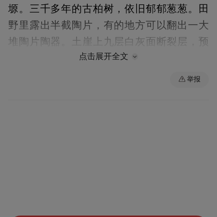
塬。三千多年的古柏树，依旧郁郁葱葱。田
野里露出半截陶片，有的地方可以翻出一大
堆陶片陶器。土崖上九层白灰面断裂层，预
点击展开全文
示着远古时代此地住了九代人——每一代人
居住后，留下一层白灰。
举报
湘乐古塔，镇远北石窟，南佐遗址，秦始皇
时期的石碌碡石灯，全是岁月的痕迹。如果
时间是折叠起来的，那么陇东大地，就会一
层一层翻开给你看——喏，这是先周文化的
源头，这是齐家文化一脉，这是秦直道……
南佐遗址附近的山崖下，有一个旧院子，十
几孔旧窑洞，前几年还有艺术家居住。藤萝