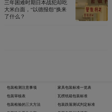
洞里，依旧撒下一层白灰，钻木取火，炙烤
三年困难时期日本战犯却吃
大米白面，“以德报怨”换来
捕获的野羊。几千年过去了，南佐人撒下的
了什么？
那层薄薄的白灰层留下来了，烧过的木炭留
下来了，陶器留下来了，让后人窥视到一丁
点历史遗痕。
大地上的事物，一部分会消失在历史烟尘
里。而残存下来的，一直钉在黄土塬上，呈
现在我们眼前。
七月的庆阳大野里，庄稼田一片连着一片。
蓝天，黄土地，青绿的庄稼地，哗啦啦流淌
的河水，田野里劳作的农人，树木葱茏的村
庄，一两声犬吠鸡鸣，让人觉得行走在汉乐