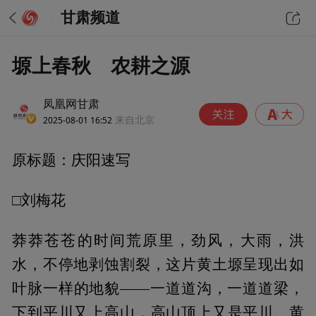
甘肃频道
塬上春秋 农耕之源
凤凰网甘肃
2025-08-01 16:52
来自北京
原标题：庆阳速写
□刘梅花
莽莽苍苍的时间荒原里，劲风，大雨，洪
水，不停地剥蚀割裂，这片黄土塬呈现出如
叶脉一样的地貌——一道道沟，一道道梁，
下到平川又上高山，高山顶上又是平川。黄