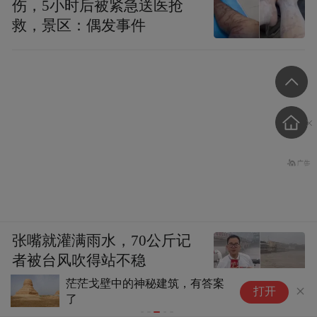
伤，5小时后被紧急送医抢
救，景区：偶发事件
张嘴就灌满雨水，70公斤记
者被台风吹得站不稳
茫茫戈壁中的神秘建筑，有答案
4
打开
了
长