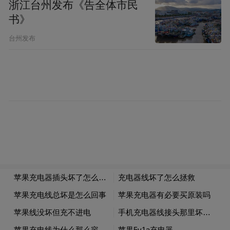
绳线绑扎，置放于偏背处，明年接着使。
浙江台州发布《告全体市民
书》
菜地虽没有花卉装点，却同样色彩缤纷，紫
台州发布
色的茄子，鲜红的辣椒，翠绿的黄瓜……在
各种昆虫眼里，菜园无疑也是个充满奇幻的
大观园。菜架拉开了果实与地面的距离，增
加了一些先天禀赋欠佳的昆虫接触果实的难
度。对于昆虫，棚架下那有限的空间，是游
戏室，是歌舞厅，是演武场，还是庇护所。
在棚架下，也会经常邂逅癞蛤蟆，我甚至遇
到过刺猬。
蔬菜沐浴着阳光、吮吸着雨露，开出或黄或
白或紫的花，结上或青或绿的稚果。随着时