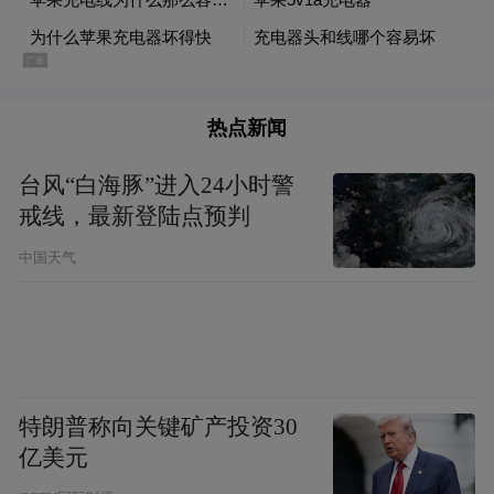
间推移，那稚果蜕变得沉沉实实，特招人
喜。菜园的棚架间弥漫着闲散恬淡的田园风
味。闲暇时锄锄草、松松土，浇水前施施
肥，不着急，也累不着。小孩子在院外捉迷
热点新闻
藏，机巧些的藏身于架下，可达到意想不到
台风“白海豚”进入24小时警
的效果。
戒线，最新登陆点预判
中国天气
天色微明，蔬菜沾染了浓重的露水。当露珠
被阳光驱散时，农人就下田干活了。菜园也
是日常生活的一个观照。菜园还映照着主家
饮食上的喜好，喜欢什么，就多种一些，不
喜欢什么，就少种一些，甚至干脆不种。
特朗普称向关键矿产投资30
亿美元
守着一方菜园，挺好！