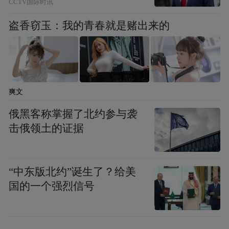
CCTV国际时讯
（甘肃日报）
盗香窃玉：我的青春就是赌出来的
“特别声明：以上作品内容(包括在内的视频、图片或音
频)为凤凰网旗下自媒体平台“大风号”用户上传并发
布，本平台仅提供信息存储空间服务。
Notice: The content above (including the videos,
爽文
pictures and audios if any) is uploaded and posted
by the user of Dafeng Hao, which is a social media
俄黑客称掌握了北约参与袭
platform and merely provides information storage
击俄领土的证据
space services.”
“中东版北约”诞生了？给美
国的一个强烈信号