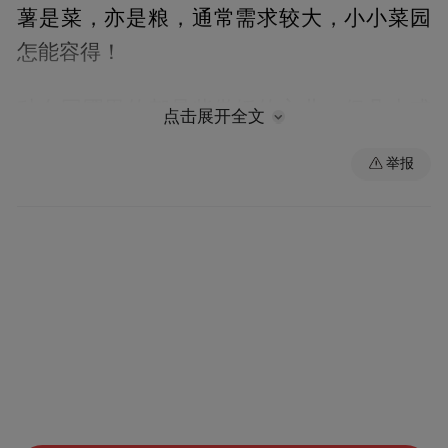
薯是菜，亦是粮，通常需求较大，小小菜园
怎能容得！
种在园圃里的都是些傲娇的主儿，但凡水或
点击展开全文
肥供应不济，就低眉耷眼、垂头丧气的。一
举报
些菜要想长得好，还需要给它们搭架。西红
柿、黄瓜、豌豆都要搭架——黄瓜、豌豆要
插长杆爬藤，西红柿要插短棍扶株。辣椒、
茄子结果较多时，也需要适当支撑，否则，
疾风暴雨骤到，植株难免倾倒。南瓜藤蔓通
常匍匐在地，近旁若是有矮墙、柴垛，也会
攀缘而上。
同样是搭架，有的人家则很精细，那些棍棒