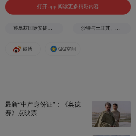
打开 app 阅读更多精彩内容
长短、粗细一致，像是在精挑细选的基础上
整修过的，甚至于插入地面的角度都是相同
的。在精细人那里，菜架兼具实用与观赏。
蔡皋获国际安徒生奖，系插画奖项60年来首位中国画家
沙特与土耳其、巴基斯坦签署重磅军事协议，伊朗首度回应！
豌豆上了架，豆角自然下垂，突出枝枝叶
叶，暴露在人们的视野里，采摘起来方便。
想想看，在菜架间穿梭并翻腾一番，左手擎
一个南瓜，右手抓数根豆角，既有人间烟
火，也有岁月清欢。
搭架的材料通常是白杨树枝、向日葵秆儿，
最新“中产身份证”：《奥德
都是乡野里常见的物什。白杨树枝远比向日
赛》点映票
葵秆儿坚实耐用，深秋，将它们从土里拔下
来，磕掉残留的泥巴，摆放整齐了，用塑皮