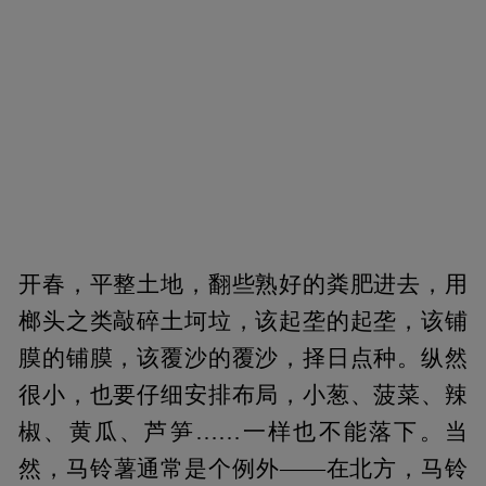
开春，平整土地，翻些熟好的粪肥进去，用
榔头之类敲碎土坷垃，该起垄的起垄，该铺
膜的铺膜，该覆沙的覆沙，择日点种。纵然
很小，也要仔细安排布局，小葱、菠菜、辣
椒、黄瓜、芦笋……一样也不能落下。当
然，马铃薯通常是个例外——在北方，马铃