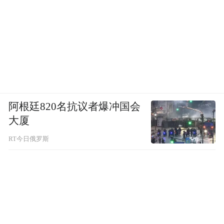
阿克塞县聚焦提升老年人居家生活品质，推
进养老服务体系建设，结合老年人家庭环境
实际及老年人身体健康状况，制定专业化、
个性化的“适老化改造”方案，最大程度满足
老年人的自主选择性和个性化需求，让民生
实事“更有温度”。
阿根廷820名抗议者爆冲国会
大厦
图文：王雪
RT今日俄罗斯
（阿克塞哈萨克族自治县融媒体中心官方公
众号）
“特别声明：以上作品内容(包括在内的视频、图片或音
频)为凤凰网旗下自媒体平台“大风号”用户上传并发
布，本平台仅提供信息存储空间服务。