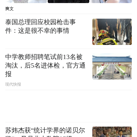
爽文
泰国总理回应校园枪击事
件：这是很不幸的事情
中学教师招聘笔试前13名被
淘汰，后5名进体检，官方通
报
居民群众 王加元：
这个政策好，我们家改
现代快报
造了3样，过去我们老年人还不知道有智能门
锁或智能马桶，这些东西是我们想都没想到
的，这回遇上了好政策，人老了，该享受的
也享受上了。
苏炜杰获“统计学界的诺贝尔