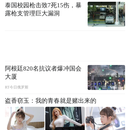
泰国校园枪击致7死15伤，暴
用物品和材料进行补贴。
露枪支管理巨大漏洞
73岁的居民王加元在民政工作人员的指导下
享受适老化改造政策，家中新添置了空调、
智能马桶和智能门锁，为老人生活提供了便
利。
阿根廷820名抗议者爆冲国会
大厦
RT今日俄罗斯
盗香窃玉：我的青春就是赌出来的