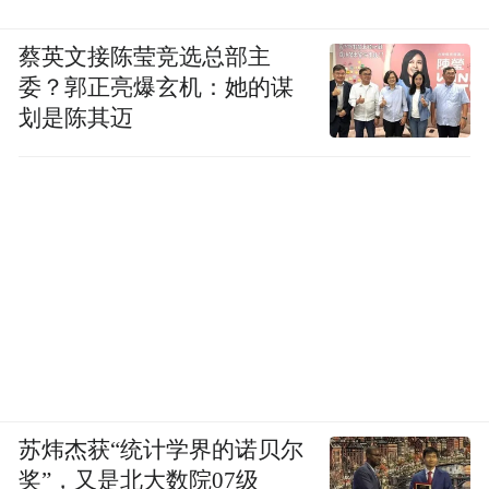
蔡英文接陈莹竞选总部主
委？郭正亮爆玄机：她的谋
划是陈其迈
苏炜杰获“统计学界的诺贝尔
奖”，又是北大数院07级