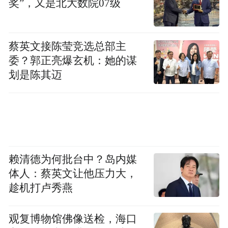
奖”，又是北大数院07级
阿克塞县将对符合条件的困难老年人，尤其
是残疾家庭持续开展适老化改造工作，通过
电话回访、上门走访、跟踪检查等方式完善
蔡英文接陈莹竞选总部主
售后服务，切实将适老化改造服务落到实
委？郭正亮爆玄机：她的谋
划是陈其迈
处，让更多老年人老有所“安”、老有所
“乐”，晚年更加幸福。
赖清德为何批台中？岛内媒
体人：蔡英文让他压力大，
趁机打卢秀燕
观复博物馆佛像送检，海口