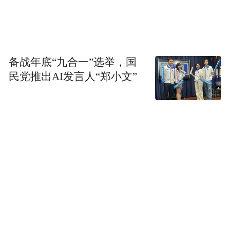
Notice: The content above (including the videos,
pictures and audios if any) is uploaded and posted
by the user of Dafeng Hao, which is a social media
platform and merely provides information storage
space services.”
备战年底“九合一”选举，国
民党推出AI发言人“郑小文”