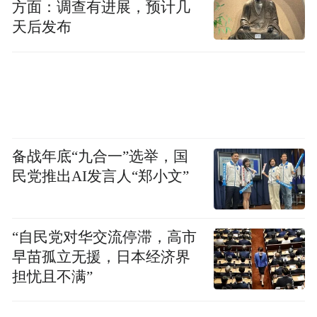
方面：调查有进展，预计几
天后发布
备战年底“九合一”选举，国
民党推出AI发言人“郑小文”
阿克塞县民政事务中心副主任
叶森古丽：
在政策宣传方面，我们构建了“线上+线下”全
覆盖的宣传网络。在服务推进过程中，我们
“自民党对华交流停滞，高市
早苗孤立无援，日本经济界
严格遵循“一户一补”原则，充分尊重老年人
担忧且不满”
及其家庭意愿，以自愿申请为前提，组织工
作人员深入社区，开展“敲门行动”。每到一