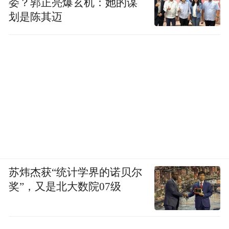
委？郭正亮爆玄机：她的谋
划是陈其迈
苏炜杰获“统计学界的诺贝尔
奖”，又是北大数院07级