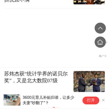
苏炜杰获“统计学界的诺贝尔
奖”，又是北大数院07级
3600元育儿补贴归谁，让多少
“
打开
夫妻“吵翻了”？
中
无