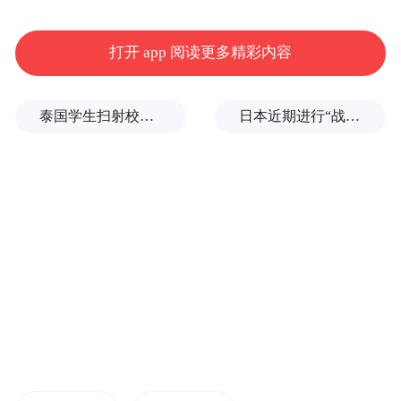
打开 app 阅读更多精彩内容
泰国学生扫射校园，致7死15伤，犯案前先射杀祖父母
日本近期进行“战斧”巡航导弹实弹试射，国防部回应
阿克塞县民政事务中心主任
马智明：
自适
老化改造工作开展以来，全县已有138户家庭
享受到居家适老化改造补贴政策，累计发放
补贴资金121万元。这些补贴资金化作了卫生
间里稳固的防滑扶手、卧室中便捷的床边护
栏、客厅夜间安全感应夜灯，实实在在改善
了老年人的居家生活环境。居家适老化改造