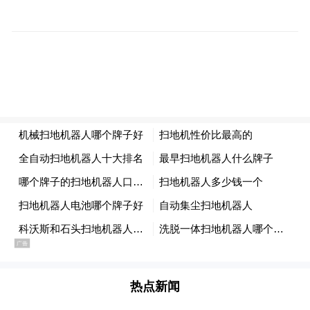
本次补贴清单范围内的物品和材料有生活辅
助类、监测预警类、环境改善类、健康促进
类5大类72种物品，以“室内行走便利，如厕
洗澡安全，居家环境改善，智能监测跟进，
辅助器具适配”为主要目标，引导有需求的老
热点新闻
年人家庭进行居家适老化改造，对其购置所