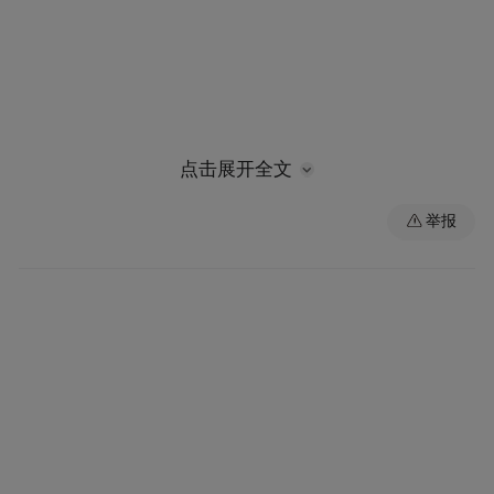
点击展开全文
“最简办”是按照“最简必须”原则，医保公共
服务平台已有企业数据自动共享，数据表单
举报
自动生成，一“简”到底。“最快办”压缩业务
办理时限，咨询、查询服务即时办理，交易
主体认证、信息变更、产品关联、暂停挂网
等5个工作日内办结，产品挂网15个工作日内
办结。
据悉，甘肃省医疗保障局和甘肃省公共资源