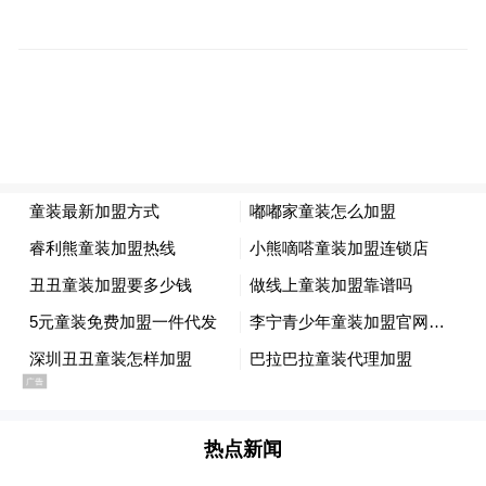
唱‘花儿’，让同学们熟悉我们的洮州文化！”
“近年来我亲眼目睹了这个小镇翻天覆地的变
化，深刻感受到了党和政府的脱贫攻坚和乡
村振兴政策给老百姓带来的真真正正的实
惠。”新城镇社区干部王文慧说，在今后的工
作中，将定期组织辖区内干部群众来洮州会
议纪念馆参观学习，让大家多感受红色文
化、了解革命故事，忆苦思甜，更加珍惜今
天的美好生活，也让洮州儿女更深刻地认识
这片土地，提升大家的自信心和自豪感，吸
引更多人才返乡。
热点新闻
“特别声明：以上作品内容(包括在内的视频、图片或音