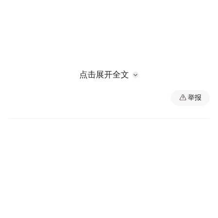
点击展开全文
举报
新城镇在外务工人员王林感慨万分：“一直想
带孩子们了解老家的革命故事，这几年疫情
没能回家，没想到春节假期纪念馆还正常开
放。工作人员的耐心讲解让孩子们深切体会
到了如今幸福生活的来之不易，孩子们都励
志好好学习，这让我倍感欣慰，感谢纪念馆