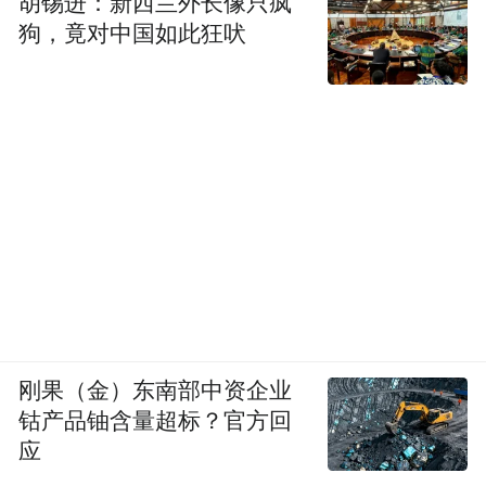
胡锡进：新西兰外长像只疯
狗，竟对中国如此狂吠
刚果（金）东南部中资企业
钴产品铀含量超标？官方回
应