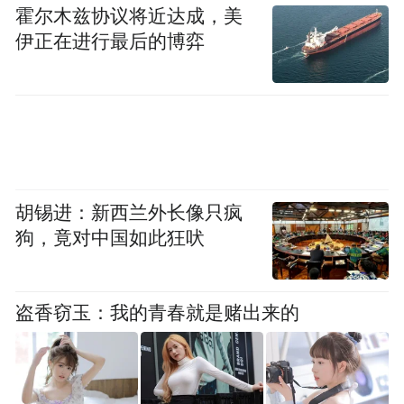
频)为凤凰网旗下自媒体平台“大风号”用户上传并发
霍尔木兹协议将近达成，美
布，本平台仅提供信息存储空间服务。
伊正在进行最后的博弈
Notice: The content above (including the videos,
pictures and audios if any) is uploaded and posted
by the user of Dafeng Hao, which is a social media
platform and merely provides information storage
space services.”
胡锡进：新西兰外长像只疯
狗，竟对中国如此狂吠
盗香窃玉：我的青春就是赌出来的