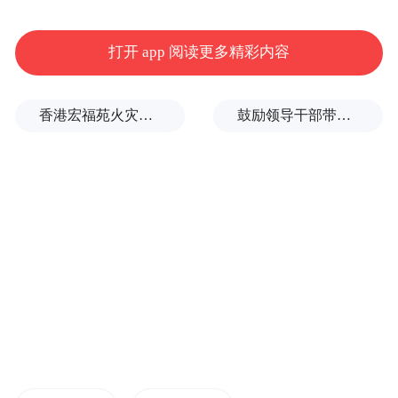
工作人员让我们有了不错的参观体验。”
打开 app 阅读更多精彩内容
香港宏福苑火灾跨部门调查最终报告：大火或由烟头引起
鼓励领导干部带头休假之后又撤回文件，到底什么意思嘛？