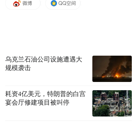
2月1日，洮州会议纪念馆主题展览吸引了大量游
客驻足观看。杨文琴 摄
展厅里，经历过艰苦岁月的78岁老人邓海娥
为大家即兴唱起了洮州“花儿”，用质朴的语
言表达了对党的感恩、对国家的热爱以及对
乌克兰石油公司设施遭遇大
美好生活的珍惜和憧憬，精彩的演唱极大地
规模袭击
丰富了游客的参观之旅。
听完老人的“花儿”，小学生王晗阳说：“以前
耗资4亿美元，特朗普的白宫
只在网络上了解过洮州‘花儿’，知道它是甘肃
宴会厅修建项目被叫停
省非物质文化遗产之一。听了奶奶的演唱
后，就更喜欢这种曲调了，回去我要把今天
的事讲给爸爸妈妈听，有机会我也要去学习