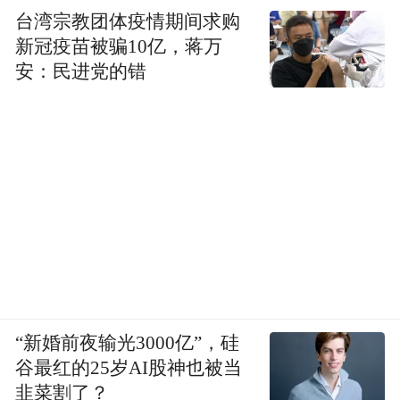
台湾宗教团体疫情期间求购
新冠疫苗被骗10亿，蒋万
安：民进党的错
“新婚前夜输光3000亿”，硅
谷最红的25岁AI股神也被当
韭菜割了？