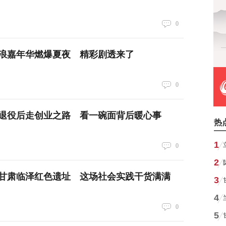
0
浪嘉年华燃爆夏夜 精彩剧透来了
0
退役后走创业之路 看一碗面背后暖心事
热
1
0
2
甘肃临泽红色遗址 这场社会实践干货满满
3
4
0
5