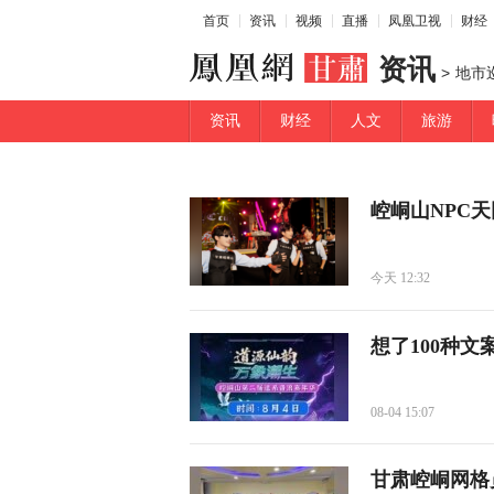
首页
资讯
视频
直播
凤凰卫视
财经
资讯
>
地市
资讯
财经
人文
旅游
崆峒山NPC
今天 12:32
想了100种
08-04 15:07
甘肃崆峒网格