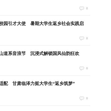
0
校园引才大使 暑期大学生返乡社会实践启
0
山道系音浪节 沉浸式解锁国风仙韵狂欢
0
适配 甘肃临泽力挺大学生“返乡筑梦”
0