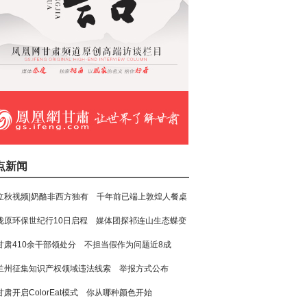
点新闻
立秋视频|奶酪非西方独有 千年前已端上敦煌人餐桌
陇原环保世纪行10日启程 媒体团探祁连山生态蝶变
甘肃410余干部领处分 不担当假作为问题近8成
兰州征集知识产权领域违法线索 举报方式公布
甘肃开启ColorEat模式 你从哪种颜色开始