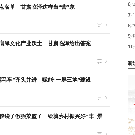
6
点名单 甘肃临泽这样当“营”家
7
8
0
9
润泽文化产业沃土 甘肃临泽给出答案
10
0
新
驾马车”齐头并进 赋能“一屏三地”建设
0
粮袋子做强菜篮子 绘就乡村振兴好"丰"景
0