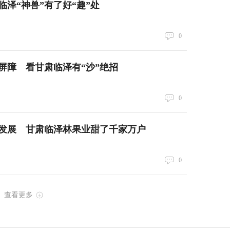
临泽“神兽”有了好“趣”处
0
屏障 看甘肃临泽有“沙”绝招
0
发展 甘肃临泽林果业甜了千家万户
0
查看更多