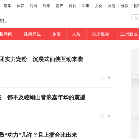
娱乐
体育
时尚
汽车
房产
科技
军事
文化
旅游
佛教
国
站
巡礼
暖新闻
健康养生
乐活
人居
陇原视界
兰州新区
天团实力宠粉 沉浸式仙侠互动来袭
0
文案 都不及崆峒山音浪嘉年华的震撼
0
员“功力”几许？且上擂台比出来