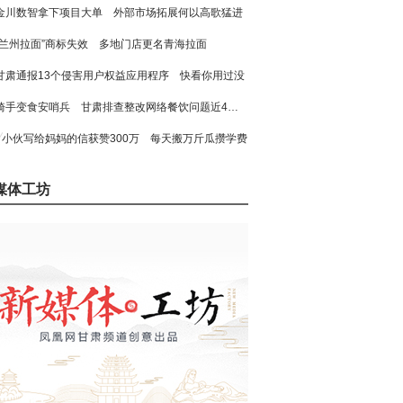
金川数智拿下项目大单 外部市场拓展何以高歌猛进
“兰州拉面”商标失效 多地门店更名青海拉面
甘肃通报13个侵害用户权益应用程序 快看你用过没
骑手变食安哨兵 甘肃排查整改网络餐饮问题近4万个
小伙写给妈妈的信获赞300万 每天搬万斤瓜攒学费
媒体工坊